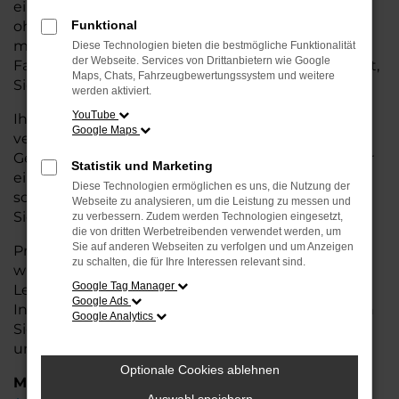
eine kostengünstige Alternative zum Neuwagen,
ohne auf Komfort und Qualität verzichten zu
Funktional
müssen. Ob im Stadtverkehr oder für längere
Diese Technologien bieten die bestmögliche Funktionalität
der Webseite. Services von Drittanbietern wie Google
Fahrten, der Octavia überzeugt durch Fahrkomfort,
Maps, Chats, Fahrzeugbewertungssystem und weitere
Sicherheit und Wirtschaftlichkeit.
werden aktiviert.
YouTube
Ihr Škoda Autohaus in Cuxhaven ist Ihr
Google Maps
vertrauenswürdiger Partner, wenn es um
Gebrauchtwagen geht. Wir bieten Ihnen nicht nur
Statistik und Marketing
eine große Auswahl an geprüften Fahrzeugen,
Diese Technologien ermöglichen es uns, die Nutzung der
sondern auch eine fachkundige Beratung, damit
Webseite zu analysieren, um die Leistung zu messen und
Sie das für Sie passende Modell finden.
zu verbessern. Zudem werden Technologien eingesetzt,
die von dritten Werbetreibenden verwendet werden, um
Sie auf anderen Webseiten zu verfolgen und um Anzeigen
Profitieren Sie von unseren zusätzlichen
Services
zu schalten, die für Ihre Interessen relevant sind.
wie attraktiven Finanzierungsmöglichkeiten,
Google Tag Manager
Leasingangeboten und der bequemen
Google Ads
Inzahlungnahme Ihres alten Fahrzeugs. Besuchen
Google Analytics
Sie uns und überzeugen Sie sich von der Qualität
und dem Service, den wir Ihnen bieten!
Optionale Cookies ablehnen
Marken