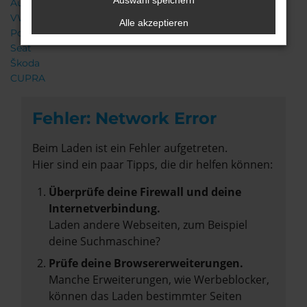
Auswahl speichern
Audi
VW
Alle akzeptieren
Porsche
Seat
Škoda
CUPRA
Fehler: Network Error
Beim Laden ist ein Fehler aufgetreten.
Hier sind ein paar Tipps, die dir helfen können:
Überprüfe deine Firewall und deine
Internetverbindung.
Laden andere Webseiten, zum Beispiel
deine Suchmaschine?
Prüfe deine Browsererweiterungen.
Manche Erweiterungen, wie Werbeblocker,
können das Laden bestimmter Seiten