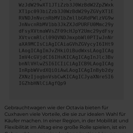
WzJdW29wXT1JTiZzb3J0WzBdW2ZpZWxk
XT1pc093biZzb3J0WzBdW29yZGVyXT1E
RVNDJnNvcnRbMV1bZmllbGRdPWlzVG9w
JnNvcnRbMV1bb3JkZXJdPURFU0Mmc29y
dFsyXVtmaWVsZF09cHJpY2Umc29ydFsy
XVtvcmRlcl09QVNDJmxpbWl0PTIwJnNr
aXA9MCIsCiAgICAiaGVhZGVycyI6IHt9
LAogICAgImJvZHkiOiBudWxsLAogICAg
ImV4cGVjdCI6IHsKICAgICAgInJlc3Bv
bnNlVHlwZSI6ICIiCiAgICB9LAogICAg
InRpbWVvdXQiOiAwLAogICAgInByb2dy
ZXNzIjogbnVsbCwKICAgICJyaXNreSI6
IGZhbHNlCiAgfQp9
Gebrauchtwagen wie der Octavia bieten für
Cuxhaven viele Vorteile, die sie zur idealen Wahl für
Käufer machen. In einer Region, in der Mobilität und
Flexibilität im Alltag eine große Rolle spielen, ist ein