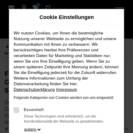
0
Zum
Hauptinhalt
Cookie Einstellungen
springen
Wir nutzen Cookies, um Ihnen die bestmögliche
Nutzung unserer Webseite zu ermöglichen und unsere
Kommunikation mit Ihnen zu verbessern. Wir
Startseite
Cuxhaven
Škoda
Škoda Octavia
Finden Sie Ihren
berücksichtigen hierbei Ihre Präferenzen und
Škoda Octavia Gebrauchtwagen für Cuxhaven bei Schmidt + Koch
verarbeiten Daten für Marketing und Statistiken nur,
wenn Sie uns Ihre Einwilligung geben. Wenn Sie zu
einem späteren Zeitpunkt Ihre Meinung ändern, können
Finden Sie Ihren Škoda Octavia
Sie die Einwilligung jederzeit für die Zukunft widerrufen.
Weitere Informationen zum Umfang der
Gebrauchtwagen für Cuxhaven bei
Datenverarbeitung finden Sie hier:
Schmidt + Koch
Datenschutzerklärung
Impressum
Folgende Kategorien von Cookies werden von uns eingesetzt:
Der Škoda Octavia ist die perfekte Wahl für alle in
Cuxhaven, die ein zuverlässiges und modernes
Essentiell
Fahrzeug suchen.
Mit seiner erstklassigen
Diese Technologien sind erforderlich, um die
Ausstattung, der niedrigen Laufleistung und der
Kernfunktionalität der Webseite zu gewährleisten.
ausgezeichneten Pflege ist dieser Gebrauchtwagen
audaris