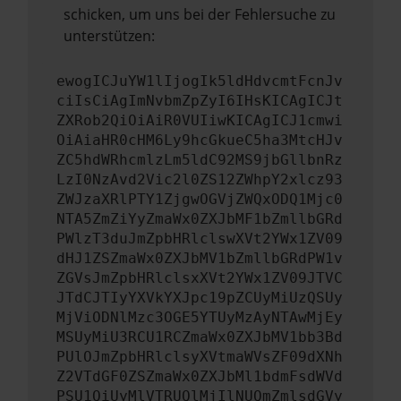
schicken, um uns bei der Fehlersuche zu
unterstützen:
ewogICJuYW1lIjogIk5ldHdvcmtFcnJv
ciIsCiAgImNvbmZpZyI6IHsKICAgICJt
ZXRob2QiOiAiR0VUIiwKICAgICJ1cmwi
OiAiaHR0cHM6Ly9hcGkueC5ha3MtcHJv
ZC5hdWRhcmlzLm5ldC92MS9jbGllbnRz
LzI0NzAvd2Vic2l0ZS12ZWhpY2xlcz93
ZWJzaXRlPTY1ZjgwOGVjZWQxODQ1Mjc0
NTA5ZmZiYyZmaWx0ZXJbMF1bZmllbGRd
PWlzT3duJmZpbHRlclswXVt2YWx1ZV09
dHJ1ZSZmaWx0ZXJbMV1bZmllbGRdPW1v
ZGVsJmZpbHRlclsxXVt2YWx1ZV09JTVC
JTdCJTIyYXVkYXJpc19pZCUyMiUzQSUy
MjViODNlMzc3OGE5YTUyMzAyNTAwMjEy
MSUyMiU3RCU1RCZmaWx0ZXJbMV1bb3Bd
PUlOJmZpbHRlclsyXVtmaWVsZF09dXNh
Z2VTdGF0ZSZmaWx0ZXJbMl1bdmFsdWVd
PSU1QiUyMlVTRUQlMjIlNUQmZmlsdGVy