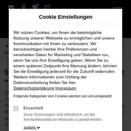
0
Zum
Hauptinhalt
Cookie Einstellungen
springen
Wir nutzen Cookies, um Ihnen die bestmögliche
Nutzung unserer Webseite zu ermöglichen und unsere
Kommunikation mit Ihnen zu verbessern. Wir
Startseite
Cuxhaven
Škoda
Škoda Scala Fahrzeuge bei Schmidt +
berücksichtigen hierbei Ihre Präferenzen und
Koch für Cuxhaven
verarbeiten Daten für Marketing und Statistiken nur,
wenn Sie uns Ihre Einwilligung geben. Wenn Sie zu
einem späteren Zeitpunkt Ihre Meinung ändern, können
Škoda Scala Fahrzeuge bei Schmidt
Sie die Einwilligung jederzeit für die Zukunft widerrufen.
Weitere Informationen zum Umfang der
+ Koch für Cuxhaven
Datenverarbeitung finden Sie hier:
Datenschutzerklärung
Impressum
Der Škoda Scala ist die perfekte Wahl für alle in
Folgende Kategorien von Cookies werden von uns eingesetzt:
Cuxhaven, die ein zuverlässiges und modernes
Fahrzeug suchen. Ob für den täglichen Arbeitsweg,
Essentiell
Wochenendausflüge oder lange Reisen, der Škoda
Diese Technologien sind erforderlich, um die
Scala bietet Komfort, Effizienz und modernes
Kernfunktionalität der Webseite zu gewährleisten.
Design, das sowohl in der Stadt als auch auf dem
audaris