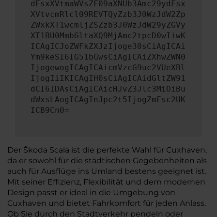
dFsxXVtmaWVsZF09aXNUb3Amc29ydFsx
XVtvcmRlcl09REVTQyZzb3J0WzJdW2Zp
ZWxkXT1wcmljZSZzb3J0WzJdW29yZGVy
XT1BU0MmbGltaXQ9MjAmc2tpcD0wIiwK
ICAgICJoZWFkZXJzIjoge30sCiAgICAi
Ym9keSI6IG51bGwsCiAgICAiZXhwZWN0
IjogewogICAgICAicmVzcG9uc2VUeXBl
IjogIiIKICAgIH0sCiAgICAidGltZW91
dCI6IDAsCiAgICAicHJvZ3Jlc3MiOiBu
dWxsLAogICAgInJpc2t5IjogZmFsc2UK
ICB9Cn0=
Der Škoda Scala ist die perfekte Wahl für Cuxhaven,
da er sowohl für die städtischen Gegebenheiten als
auch für Ausflüge ins Umland bestens geeignet ist.
Mit seiner Effizienz, Flexibilität und dem modernen
Design passt er ideal in die Umgebung von
Cuxhaven und bietet Fahrkomfort für jeden Anlass.
Ob Sie durch den Stadtverkehr pendeln oder