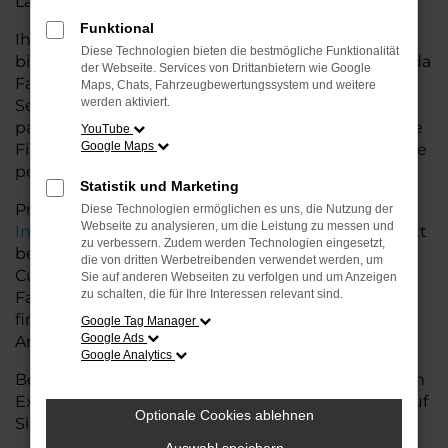
Land glänzt.
Funktional
Ihr Škoda Autohaus in der Nähe von Cuxhaven
Diese Technologien bieten die bestmögliche Funktionalität
bietet Ihnen neben einer breiten Auswahl an Škoda
der Webseite. Services von Drittanbietern wie Google
Fahrzeugen auch umfassende Beratung und
Maps, Chats, Fahrzeugbewertungssystem und weitere
werden aktiviert.
Service. Wir unterstützen Sie bei der Auswahl des
passenden Modells und bieten maßgeschneiderte
YouTube
Google Maps
Finanzierungslösungen sowie Leasingoptionen, die
perfekt zu Ihrem Budget und Bedarf passen.
Statistik und Marketing
Profitieren Sie von zusätzlichen Services wie
Diese Technologien ermöglichen es uns, die Nutzung der
Webseite zu analysieren, um die Leistung zu messen und
Inzahlungnahme
,
Wartung und Reparaturen
direkt
zu verbessern. Zudem werden Technologien eingesetzt,
bei Ihrem Škoda Autohaus in der Nähe von
die von dritten Werbetreibenden verwendet werden, um
Cuxhaven. Mit unserer großen Auswahl an
Sie auf anderen Webseiten zu verfolgen und um Anzeigen
zu schalten, die für Ihre Interessen relevant sind.
Fahrzeugen und der professionellen Beratung
finden Sie bei uns das Fahrzeug, das Ihre
Google Tag Manager
Google Ads
Ansprüche erfüllt.
Google Analytics
Besuchen Sie uns und lassen Sie sich von unserem
Expertenteam beraten – der Škoda Scala wartet auf
Optionale Cookies ablehnen
Sie!