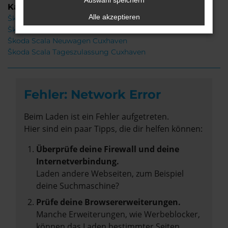
Auswahl speichern
Kategorie
Alle akzeptieren
Škoda Scala Cuxhaven
Škoda Scala Gebrauchtwagen Cuxhaven
Škoda Scala Neuwagen Cuxhaven
Škoda Scala Tageszulassung Cuxhaven
Fehler: Network Error
Beim Laden ist ein Fehler aufgetreten.
Hier sind ein paar Tipps, die dir helfen können:
Überprüfe deine Firewall und deine
Internetverbindung.
Laden andere Webseiten, zum Beispiel
deine Suchmaschine?
Prüfe deine Browsererweiterungen.
Manche Erweiterungen, wie Werbeblocker,
können das Laden bestimmter Seiten