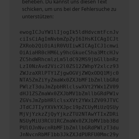
beheben. Du kannst uns diesen Text
schicken, um uns bei der Fehlersuche zu
unterstützen:
ewogICJuYW1lIjogIk5ldHdvcmtFcnJv
ciIsCiAgImNvbmZpZyI6IHsKICAgICJt
ZXRob2QiOiAiR0VUIiwKICAgICJ1cmwi
OiAiaHR0cHM6Ly9hcGkueC5ha3MtcHJv
ZC5hdWRhcmlzLm5ldC92MS9jbGllbnRz
LzI0NzAvd2Vic2l0ZS12ZWhpY2xlcz93
ZWJzaXRlPTY1ZjgwOGVjZWQxODQ1Mjc0
NTA5ZmZiYyZmaWx0ZXJbMF1bZmllbGRd
PWlzT3duJmZpbHRlclswXVt2YWx1ZV09
dHJ1ZSZmaWx0ZXJbMV1bZmllbGRdPW1v
ZGVsJmZpbHRlclsxXVt2YWx1ZV09JTVC
JTdCJTIyYXVkYXJpc19pZCUyMiUzQSUy
MjVjYzkzZjQyYjkzZTU2NTAwYTIxZDRi
NSUyMiU3RCU1RCZmaWx0ZXJbMV1bb3Bd
PUlOJnNvcnRbMF1bZmllbGRdPWlzT3du
JnNvcnRbMF1bb3JkZXJdPURFU0Mmc29y