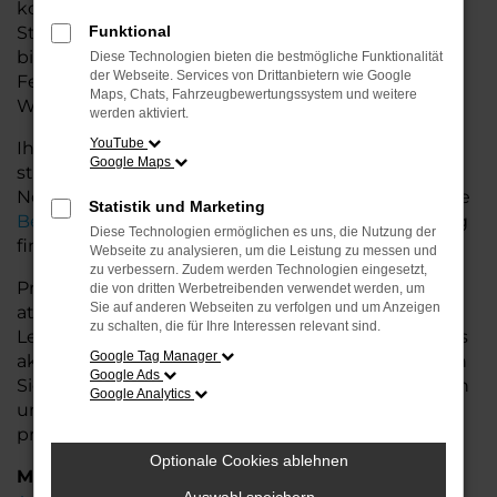
komfortables Fahrzeug möchte. Egal, ob für den
Stadtverkehr oder längere Fahrten – der Superb
Funktional
bietet Ihnen höchsten Fahrkomfort, innovative
Diese Technologien bieten die bestmögliche Funktionalität
der Webseite. Services von Drittanbietern wie Google
Features und eine herausragende
Maps, Chats, Fahrzeugbewertungssystem und weitere
Wirtschaftlichkeit.
werden aktiviert.
YouTube
Ihr Škoda Autohaus in der Nähe von Cuxhaven
Google Maps
steht Ihnen mit einer breiten Auswahl an
Neuwagen zur Seite und bietet Ihnen umfassende
Statistik und Marketing
Beratung
, damit Sie das für Sie passende Fahrzeug
Diese Technologien ermöglichen es uns, die Nutzung der
finden.
Webseite zu analysieren, um die Leistung zu messen und
zu verbessern. Zudem werden Technologien eingesetzt,
Profitieren Sie von zusätzlichen Services wie
die von dritten Werbetreibenden verwendet werden, um
Sie auf anderen Webseiten zu verfolgen und um Anzeigen
attraktiven Finanzierungsmöglichkeiten,
zu schalten, die für Ihre Interessen relevant sind.
Leasingangeboten und der Inzahlungnahme Ihres
Google Tag Manager
aktuellen Fahrzeugs. Besuchen Sie uns und lassen
Google Ads
Sie sich von unseren Experten beraten – wir freuen
Google Analytics
uns, Ihnen den perfekten Neuwagen zu
präsentieren!
Optionale Cookies ablehnen
Marken