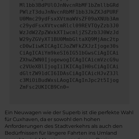
Ml1bb3BdPUlOJnNvcnRbMF1bZmllbGRd
PWlzT3duJnNvcnRbMF1bb3JkZXJdPURF
U0Mmc29ydFsxXVtmaWVsZF09aXNUb3Am
c29ydFsxXVtvcmRlcl09REVTQyZzb3J0
WzJdW2ZpZWxkXT1wcmljZSZzb3J0WzJd
W29yZGVyXT1BU0MmbGltaXQ9MjAmc2tp
cD0wIiwKICAgICJoZWFkZXJzIjoge30s
CiAgICAiYm9keSI6IG51bGwsCiAgICAi
ZXhwZWN0IjogewogICAgICAicmVzcG9u
c2VUeXBlIjogIiIKICAgIH0sCiAgICAi
dGltZW91dCI6IDAsCiAgICAicHJvZ3Jl
c3MiOiBudWxsLAogICAgInJpc2t5Ijog
ZmFsc2UKICB9Cn0=
Ein Neuwagen wie der Superb ist die perfekte Wahl
für Cuxhaven, da er sowohl den hohen
Anforderungen des Stadtverkehrs als auch den
Bedürfnissen für längere Fahrten ins Umland