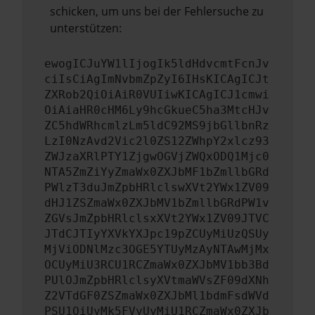
schicken, um uns bei der Fehlersuche zu
unterstützen:
ewogICJuYW1lIjogIk5ldHdvcmtFcnJv
ciIsCiAgImNvbmZpZyI6IHsKICAgICJt
ZXRob2QiOiAiR0VUIiwKICAgICJ1cmwi
OiAiaHR0cHM6Ly9hcGkueC5ha3MtcHJv
ZC5hdWRhcmlzLm5ldC92MS9jbGllbnRz
LzI0NzAvd2Vic2l0ZS12ZWhpY2xlcz93
ZWJzaXRlPTY1ZjgwOGVjZWQxODQ1Mjc0
NTA5ZmZiYyZmaWx0ZXJbMF1bZmllbGRd
PWlzT3duJmZpbHRlclswXVt2YWx1ZV09
dHJ1ZSZmaWx0ZXJbMV1bZmllbGRdPW1v
ZGVsJmZpbHRlclsxXVt2YWx1ZV09JTVC
JTdCJTIyYXVkYXJpc19pZCUyMiUzQSUy
MjViODNlMzc3OGE5YTUyMzAyNTAwMjMx
OCUyMiU3RCU1RCZmaWx0ZXJbMV1bb3Bd
PUlOJmZpbHRlclsyXVtmaWVsZF09dXNh
Z2VTdGF0ZSZmaWx0ZXJbMl1bdmFsdWVd
PSU1QiUyMk5FVyUyMiU1RCZmaWx0ZXJb