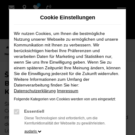
0
Zum
Hauptinhalt
Cookie Einstellungen
springen
Wir nutzen Cookies, um Ihnen die bestmögliche
Nutzung unserer Webseite zu ermöglichen und unsere
Kommunikation mit Ihnen zu verbessern. Wir
Startseite
Cuxhaven
Škoda
Škoda Superb
Škoda Superb
berücksichtigen hierbei Ihre Präferenzen und
Neuwagen bei Bremer Fahrzeughaus Schmidt + Koch AG für Cuxhaven
verarbeiten Daten für Marketing und Statistiken nur,
wenn Sie uns Ihre Einwilligung geben. Wenn Sie zu
einem späteren Zeitpunkt Ihre Meinung ändern, können
Škoda Superb Neuwagen bei
Sie die Einwilligung jederzeit für die Zukunft widerrufen.
Weitere Informationen zum Umfang der
Bremer Fahrzeughaus Schmidt +
Datenverarbeitung finden Sie hier:
Koch AG für Cuxhaven
Datenschutzerklärung
Impressum
Folgende Kategorien von Cookies werden von uns eingesetzt:
Škoda Superb ist die perfekte Wahl für alle, die für
Cuxhaven einen
Neuwagen
suchen. Mit seiner
Essentiell
modernen Technik, seinem effizienten Antrieb und
Diese Technologien sind erforderlich, um die
dem stilvollen Design ist der Superb die ideale
Kernfunktionalität der Webseite zu gewährleisten.
Lösung für jeden, der ein zuverlässiges und
audaris