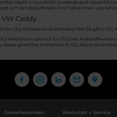
fort macht er sowohl für private als auch gewerbliche N
sst sich den Bedürfnissen ihrer Fahrerinnen und Fahrer 
es VW Caddy
100 km; CO
-Emissionen (kombiniert): 168-138 g/km; CO
-
2
2
,3 kWh/100 km plus 0,5-0,4 l/100 km; Kraftstoffverbrauch
-Klasse gewichtet kombiniert: B; CO
-Klasse bei entlad
2
2
Gewerbekunden
Werkstatt + Service