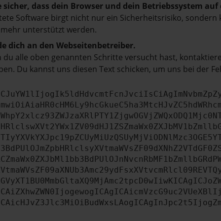
e sicher, dass dein Browser und dein Betriebssystem au
tete Software birgt nicht nur ein Sicherheitsrisiko, sonde
 mehr unterstützt werden.
e dich an den Webseitenbetreiber.
du alle oben genannten Schritte versucht hast, kontaktier
en. Du kannst uns diesen Text schicken, um uns bei der Fe
ICJuYW1lIjogIk5ldHdvcmtFcnJvciIsCiAgImNvbmZpZ
cmwiOiAiaHR0cHM6Ly9hcGkueC5ha3MtcHJvZC5hdWRhc
ZWhpY2xlcz93ZWJzaXRlPTY1ZjgwOGVjZWQxODQ1Mjc0N
bHRlclswXVt2YWx1ZV09dHJ1ZSZmaWx0ZXJbMV1bZmllb
JTIyYXVkYXJpc19pZCUyMiUzQSUyMjViODNlMzc3OGE5Y
b3BdPUlOJmZpbHRlclsyXVtmaWVsZF09dXNhZ2VTdGF0Z
RCZmaWx0ZXJbMl1bb3BdPUlOJnNvcnRbMF1bZmllbGRdP
XVtmaWVsZF09aXNUb3Amc29ydFsxXVtvcmRlcl09REVTQ
ZGVyXT1BU0MmbGltaXQ9MjAmc2tpcD0wIiwKICAgICJoZ
ICAiZXhwZWN0IjogewogICAgICAicmVzcG9uc2VUeXBlI
ICAicHJvZ3Jlc3MiOiBudWxsLAogICAgInJpc2t5IjogZ