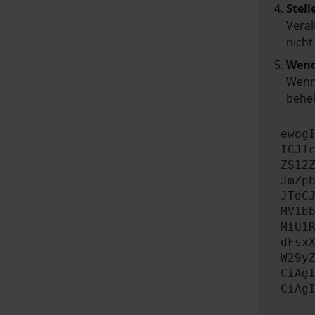
Stell
Veral
nicht
Wend
Wenn 
beheb
ewog
ICJ1
ZS12
JmZp
JTdC
MV1b
MiU1
dFsx
W29y
CiAg
CiAg