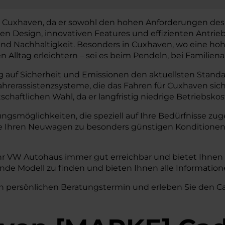
r Cuxhaven, da er sowohl den hohen Anforderungen des 
n Design, innovativen Features und effizienten Antrie
 Nachhaltigkeit. Besonders in Cuxhaven, wo eine hohe Mo
n Alltag erleichtern – sei es beim Pendeln, bei Familien
 auf Sicherheit und Emissionen den aktuellsten Standar
Fahrerassistenzsysteme, die das Fahren für Cuxhaven si
chaftlichen Wahl, da er langfristig niedrige Betriebsko
rungsmöglichkeiten, die speziell auf Ihre Bedürfnisse 
ie Ihren Neuwagen zu besonders günstigen Konditionen
hr VW Autohaus immer gut erreichbar und bietet Ihnen 
ende Modell zu finden und bieten Ihnen alle Informati
n persönlichen Beratungstermin und erleben Sie den Cad