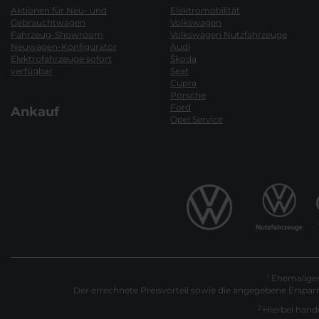
Aktionen für Neu- und
Elektromobilität
Gebrauchtwagen
Volkswagen
Fahrzeug-Showroom
Volkswagen Nutzfahrzeuge
Neuwagen-Konfigurator
Audi
Elektrofahrzeuge sofort
Škoda
verfügbar
Seat
Cupra
Porsche
Ford
Ankauf
Opel Service
Ehemaliger 
1
Der errechnete Preisvorteil sowie die angegebene Erspar
2
Hierbei hande