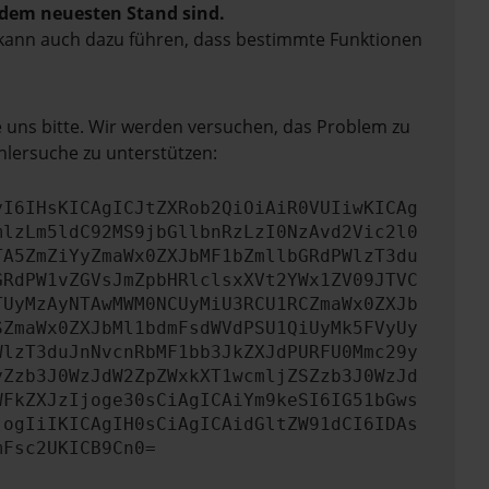
f dem neuesten Stand sind.
rn kann auch dazu führen, dass bestimmte Funktionen
e uns bitte. Wir werden versuchen, das Problem zu
hlersuche zu unterstützen:
yI6IHsKICAgICJtZXRob2QiOiAiR0VUIiwKICAg
mlzLm5ldC92MS9jbGllbnRzLzI0NzAvd2Vic2l0
TA5ZmZiYyZmaWx0ZXJbMF1bZmllbGRdPWlzT3du
GRdPW1vZGVsJmZpbHRlclsxXVt2YWx1ZV09JTVC
TUyMzAyNTAwMWM0NCUyMiU3RCU1RCZmaWx0ZXJb
SZmaWx0ZXJbMl1bdmFsdWVdPSU1QiUyMk5FVyUy
WlzT3duJnNvcnRbMF1bb3JkZXJdPURFU0Mmc29y
yZzb3J0WzJdW2ZpZWxkXT1wcmljZSZzb3J0WzJd
WFkZXJzIjoge30sCiAgICAiYm9keSI6IG51bGws
jogIiIKICAgIH0sCiAgICAidGltZW91dCI6IDAs
mFsc2UKICB9Cn0=