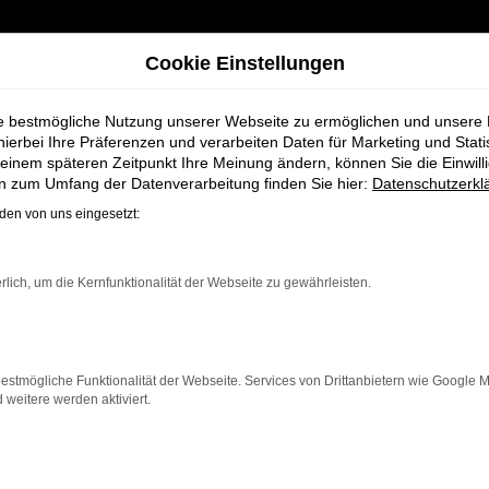
Cookie Einstellungen
ie bestmögliche Nutzung unserer Webseite zu ermöglichen und unsere
hierbei Ihre Präferenzen und verarbeiten Daten für Marketing und Stati
einem späteren Zeitpunkt Ihre Meinung ändern, können Sie die Einwillig
er Fahrzeughaus Schmidt + Koch AG für Cuxhaven
en zum Umfang der Datenverarbeitung finden Sie hier:
Datenschutzerkl
en von uns eingesetzt:
agen bei Bremer
rlich, um die Kernfunktionalität der Webseite zu gewährleisten.
 AG für Cuxhaven
estmögliche Funktionalität der Webseite. Services von Drittanbietern wie Google 
eitere werden aktiviert.
aven einen
Neuwagen
suchen. Mit seiner modernen Techni
 ein zuverlässiges und komfortables Fahrzeug möchte. Eg
ive Features und eine herausragende Wirtschaftlichkei