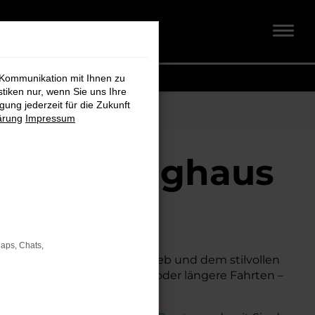
 Kommunikation mit Ihnen zu
stiken nur, wenn Sie uns Ihre
ung jederzeit für die Zukunft
ärung
Impressum
 Fahrzeughaus
Maps, Chats,
k, seinem effizienten Antrieb und dem stilvollen
al, ob für den Stadtverkehr oder längere Fahrten –
t.