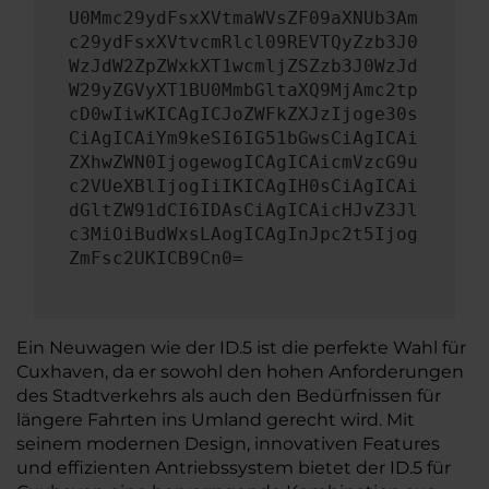
U0Mmc29ydFsxXVtmaWVsZF09aXNUb3Am
c29ydFsxXVtvcmRlcl09REVTQyZzb3J0
WzJdW2ZpZWxkXT1wcmljZSZzb3J0WzJd
W29yZGVyXT1BU0MmbGltaXQ9MjAmc2tp
cD0wIiwKICAgICJoZWFkZXJzIjoge30s
CiAgICAiYm9keSI6IG51bGwsCiAgICAi
ZXhwZWN0IjogewogICAgICAicmVzcG9u
c2VUeXBlIjogIiIKICAgIH0sCiAgICAi
dGltZW91dCI6IDAsCiAgICAicHJvZ3Jl
c3MiOiBudWxsLAogICAgInJpc2t5Ijog
ZmFsc2UKICB9Cn0=
Ein Neuwagen wie der ID.5 ist die perfekte Wahl für
Cuxhaven, da er sowohl den hohen Anforderungen
des Stadtverkehrs als auch den Bedürfnissen für
längere Fahrten ins Umland gerecht wird. Mit
seinem modernen Design, innovativen Features
und effizienten Antriebssystem bietet der ID.5 für