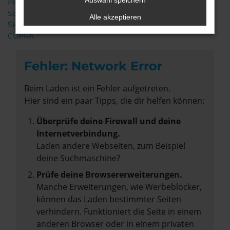
Auswahl speichern
Porsche
Seat
Alle akzeptieren
Škoda
CUPRA
Fehler: Network Error
Beim Laden ist ein Fehler aufgetreten.
Hier sind ein paar Tipps, die dir helfen können:
Überprüfe deine Firewall und deine
Internetverbindung.
Laden andere Webseiten, zum Beispiel
deine Suchmaschine?
Prüfe deine Browsererweiterungen.
Manche Erweiterungen, wie Werbeblocker,
können das Laden bestimmter Seiten
verhindern. Funktioniert die Seite in einem
anderen Browser oder in einem privaten