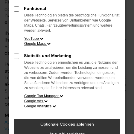
Fahrzeug möchte. Egal, ob für den Stadtverkehr
oder längere Fahrten – der ID.5 bietet Ihnen
Funktional
höchsten Fahrkomfort, innovative Features und
Diese Technologien bieten die bestmögliche Funktionalität
der Webseite. Services von Drittanbietern wie Google
eine herausragende Wirtschaftlichkeit.
Maps, Chats, Fahrzeugbewertungssystem und weitere
werden aktiviert.
Ihr VW Autohaus in der Nähe von Cuxhaven steht
YouTube
Ihnen mit einer breiten Auswahl an Neuwagen zur
Google Maps
Seite und bietet Ihnen umfassende
Beratung
,
damit Sie das für Sie passende Fahrzeug finden.
Statistik und Marketing
Diese Technologien ermöglichen es uns, die Nutzung der
Profitieren Sie von zusätzlichen Services wie
Webseite zu analysieren, um die Leistung zu messen und
attraktiven Finanzierungsmöglichkeiten,
zu verbessern. Zudem werden Technologien eingesetzt,
Leasingangeboten und der Inzahlungnahme Ihres
die von dritten Werbetreibenden verwendet werden, um
Sie auf anderen Webseiten zu verfolgen und um Anzeigen
aktuellen Fahrzeugs. Besuchen Sie uns und lassen
zu schalten, die für Ihre Interessen relevant sind.
Sie sich von unseren Experten beraten – wir freuen
Google Tag Manager
uns, Ihnen den perfekten Neuwagen zu
Google Ads
präsentieren!
Google Analytics
Marken
Audi
Optionale Cookies ablehnen
VW