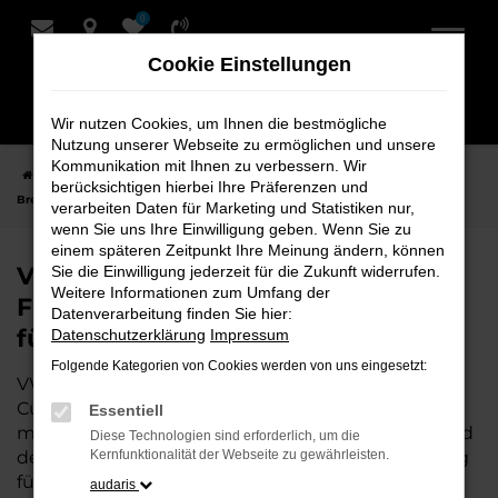
0
Zum
Hauptinhalt
Cookie Einstellungen
springen
Wir nutzen Cookies, um Ihnen die bestmögliche
Nutzung unserer Webseite zu ermöglichen und unsere
Kommunikation mit Ihnen zu verbessern. Wir
Startseite
Cuxhaven
VW
VW ID.5
VW ID.5 Neuwagen bei
berücksichtigen hierbei Ihre Präferenzen und
Bremer Fahrzeughaus Schmidt + Koch AG für Cuxhaven
verarbeiten Daten für Marketing und Statistiken nur,
wenn Sie uns Ihre Einwilligung geben. Wenn Sie zu
einem späteren Zeitpunkt Ihre Meinung ändern, können
VW ID.5 Neuwagen bei Bremer
Sie die Einwilligung jederzeit für die Zukunft widerrufen.
Weitere Informationen zum Umfang der
Fahrzeughaus Schmidt + Koch AG
Datenverarbeitung finden Sie hier:
für Cuxhaven
Datenschutzerklärung
Impressum
Folgende Kategorien von Cookies werden von uns eingesetzt:
VW ID.5 ist die perfekte Wahl für alle, die für
Cuxhaven einen
Neuwagen
suchen. Mit seiner
Essentiell
modernen Technik, seinem effizienten Antrieb und
Diese Technologien sind erforderlich, um die
dem stilvollen Design ist der ID.5 die ideale Lösung
Kernfunktionalität der Webseite zu gewährleisten.
für jeden, der ein zuverlässiges und komfortables
audaris