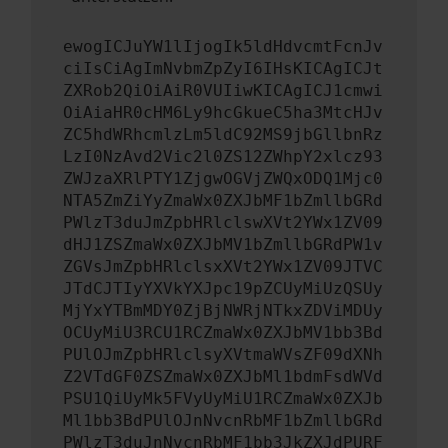
ewogICJuYW1lIjogIk5ldHdvcmtFcnJv
ciIsCiAgImNvbmZpZyI6IHsKICAgICJt
ZXRob2QiOiAiR0VUIiwKICAgICJ1cmwi
OiAiaHR0cHM6Ly9hcGkueC5ha3MtcHJv
ZC5hdWRhcmlzLm5ldC92MS9jbGllbnRz
LzI0NzAvd2Vic2l0ZS12ZWhpY2xlcz93
ZWJzaXRlPTY1ZjgwOGVjZWQxODQ1Mjc0
NTA5ZmZiYyZmaWx0ZXJbMF1bZmllbGRd
PWlzT3duJmZpbHRlclswXVt2YWx1ZV09
dHJ1ZSZmaWx0ZXJbMV1bZmllbGRdPW1v
ZGVsJmZpbHRlclsxXVt2YWx1ZV09JTVC
JTdCJTIyYXVkYXJpc19pZCUyMiUzQSUy
MjYxYTBmMDY0ZjBjNWRjNTkxZDViMDUy
OCUyMiU3RCU1RCZmaWx0ZXJbMV1bb3Bd
PUlOJmZpbHRlclsyXVtmaWVsZF09dXNh
Z2VTdGF0ZSZmaWx0ZXJbMl1bdmFsdWVd
PSU1QiUyMk5FVyUyMiU1RCZmaWx0ZXJb
Ml1bb3BdPUlOJnNvcnRbMF1bZmllbGRd
PWlzT3duJnNvcnRbMF1bb3JkZXJdPURF