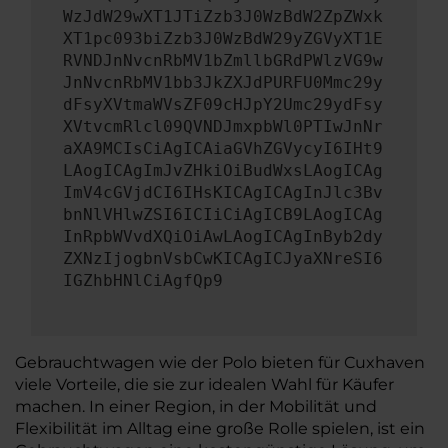
WzJdW29wXT1JTiZzb3J0WzBdW2ZpZWxk
XT1pc093biZzb3J0WzBdW29yZGVyXT1E
RVNDJnNvcnRbMV1bZmllbGRdPWlzVG9w
JnNvcnRbMV1bb3JkZXJdPURFU0Mmc29y
dFsyXVtmaWVsZF09cHJpY2Umc29ydFsy
XVtvcmRlcl09QVNDJmxpbWl0PTIwJnNr
aXA9MCIsCiAgICAiaGVhZGVycyI6IHt9
LAogICAgImJvZHkiOiBudWxsLAogICAg
ImV4cGVjdCI6IHsKICAgICAgInJlc3Bv
bnNlVHlwZSI6ICIiCiAgICB9LAogICAg
InRpbWVvdXQiOiAwLAogICAgInByb2dy
ZXNzIjogbnVsbCwKICAgICJyaXNreSI6
IGZhbHNlCiAgfQp9
Gebrauchtwagen wie der Polo bieten für Cuxhaven
viele Vorteile, die sie zur idealen Wahl für Käufer
machen. In einer Region, in der Mobilität und
Flexibilität im Alltag eine große Rolle spielen, ist ein