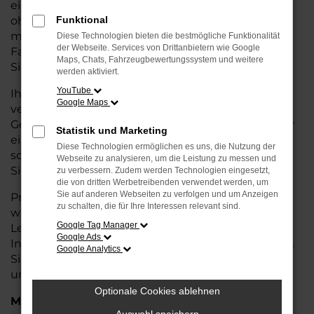
eine kostengünstige Alternative zum Neuwagen,
ohne auf Komfort und Qualität verzichten zu
Funktional
müssen. Ob im Stadtverkehr oder für längere
Diese Technologien bieten die bestmögliche Funktionalität
der Webseite. Services von Drittanbietern wie Google
Fahrten, der Polo überzeugt durch Fahrkomfort,
Maps, Chats, Fahrzeugbewertungssystem und weitere
Sicherheit und Wirtschaftlichkeit.
werden aktiviert.
YouTube
Ihr VW Autohaus in Cuxhaven ist Ihr
Google Maps
vertrauenswürdiger Partner, wenn es um
Gebrauchtwagen geht. Wir bieten Ihnen nicht nur
Statistik und Marketing
eine große Auswahl an geprüften Fahrzeugen,
Diese Technologien ermöglichen es uns, die Nutzung der
sondern auch eine fachkundige Beratung, damit
Webseite zu analysieren, um die Leistung zu messen und
Sie das für Sie passende Modell finden.
zu verbessern. Zudem werden Technologien eingesetzt,
die von dritten Werbetreibenden verwendet werden, um
Sie auf anderen Webseiten zu verfolgen und um Anzeigen
Profitieren Sie von unseren zusätzlichen
Services
zu schalten, die für Ihre Interessen relevant sind.
wie attraktiven Finanzierungsmöglichkeiten,
Google Tag Manager
Leasingangeboten und der bequemen
Google Ads
Inzahlungnahme Ihres alten Fahrzeugs. Besuchen
Google Analytics
Sie uns und überzeugen Sie sich von der Qualität
und dem Service, den wir Ihnen bieten!
Optionale Cookies ablehnen
Marken