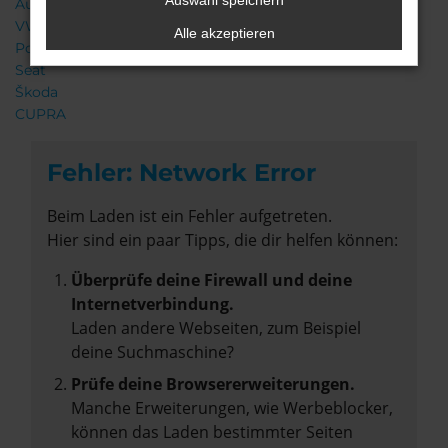
Auswahl speichern
Audi
VW
Alle akzeptieren
Porsche
Seat
Škoda
CUPRA
Fehler: Network Error
Beim Laden ist ein Fehler aufgetreten.
Hier sind ein paar Tipps, die dir helfen können:
Überprüfe deine Firewall und deine
Internetverbindung.
Laden andere Webseiten, zum Beispiel
deine Suchmaschine?
Prüfe deine Browsererweiterungen.
Manche Erweiterungen, wie Werbeblocker,
können das Laden bestimmter Seiten