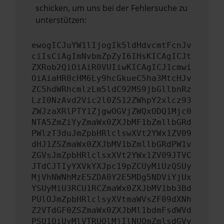
schicken, um uns bei der Fehlersuche zu
unterstützen:
ewogICJuYW1lIjogIk5ldHdvcmtFcnJv
ciIsCiAgImNvbmZpZyI6IHsKICAgICJt
ZXRob2QiOiAiR0VUIiwKICAgICJ1cmwi
OiAiaHR0cHM6Ly9hcGkueC5ha3MtcHJv
ZC5hdWRhcmlzLm5ldC92MS9jbGllbnRz
LzI0NzAvd2Vic2l0ZS12ZWhpY2xlcz93
ZWJzaXRlPTY1ZjgwOGVjZWQxODQ1Mjc0
NTA5ZmZiYyZmaWx0ZXJbMF1bZmllbGRd
PWlzT3duJmZpbHRlclswXVt2YWx1ZV09
dHJ1ZSZmaWx0ZXJbMV1bZmllbGRdPW1v
ZGVsJmZpbHRlclsxXVt2YWx1ZV09JTVC
JTdCJTIyYXVkYXJpc19pZCUyMiUzQSUy
MjVhNWNhMzE5ZDA0Y2E5MDg5NDViYjUx
YSUyMiU3RCU1RCZmaWx0ZXJbMV1bb3Bd
PUlOJmZpbHRlclsyXVtmaWVsZF09dXNh
Z2VTdGF0ZSZmaWx0ZXJbMl1bdmFsdWVd
PSU1QiUyMlVTRUQlMjIlNUQmZmlsdGVy