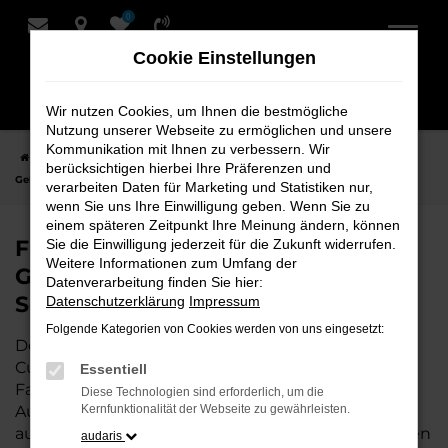
0
Zum
Hauptinhalt
Cookie Einstellungen
springen
Wir nutzen Cookies, um Ihnen die bestmögliche
Nutzung unserer Webseite zu ermöglichen und unsere
Kommunikation mit Ihnen zu verbessern. Wir
Startseite
Cuxhaven
VW
VW Polo
Finden Sie Ihren VW Polo
berücksichtigen hierbei Ihre Präferenzen und
Gebrauchtwagen für Cuxhaven bei Schmidt + Koch
verarbeiten Daten für Marketing und Statistiken nur,
wenn Sie uns Ihre Einwilligung geben. Wenn Sie zu
einem späteren Zeitpunkt Ihre Meinung ändern, können
Finden Sie Ihren VW Polo
Sie die Einwilligung jederzeit für die Zukunft widerrufen.
Weitere Informationen zum Umfang der
Gebrauchtwagen für Cuxhaven bei
Datenverarbeitung finden Sie hier:
Schmidt + Koch
Datenschutzerklärung
Impressum
Folgende Kategorien von Cookies werden von uns eingesetzt:
Der VW Polo ist die perfekte Wahl für alle in
Cuxhaven, die ein zuverlässiges und modernes
Essentiell
Fahrzeug suchen.
Mit seiner erstklassigen
Diese Technologien sind erforderlich, um die
Ausstattung, der niedrigen Laufleistung und der
Kernfunktionalität der Webseite zu gewährleisten.
ausgezeichneten Pflege ist dieser Gebrauchtwagen
audaris