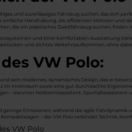
lseitiges und zuverlässiges Fahrzeug suchen, das sich per
e einfache Handhabung, die effizienten Motoren und da
en, die ein praktisches Zweitfahrzeug suchen, finden 
nzsystemen und einer komfortablen Ausstattung bietet 
arklücken und dichtes Verkehrsaufkommen, ohne dabei 
 des
VW
Polo:
nd sein modernes, dynamisches Design, das er besonder
latz im Innenraum sowie eine gut durchdachte Ergonomi
rgen – darunter Notbremsassistent, Spurhalteassistent 
d geringe Emissionen, während die agile Fahrdynamik un
her Kompaktwagen – der VW Polo verbindet Technik, Komf
des VW Polo