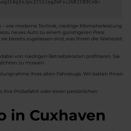
AogICAgInJpc2t5IjogZmFsc2UKICB9Cn0=
s – wie moderne Technik, niedrige Kilometerleistung
nahezu neues Auto zu einem günstigeren Preis
sie bereits zugelassen sind, was Ihnen die Wartezeit
abei von niedrigen Betriebskosten profitieren. Sie
rzichten zu müssen.
lungnahme Ihres alten Fahrzeugs. Wir bieten Ihnen
e Ihre Probefahrt oder einen persönlichen
o
in Cuxhaven