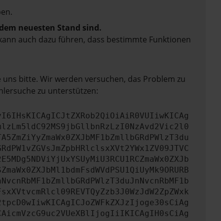
en.
f dem neuesten Stand sind.
rn kann auch dazu führen, dass bestimmte Funktionen
e uns bitte. Wir werden versuchen, das Problem zu
hlersuche zu unterstützen:
yI6IHsKICAgICJtZXRob2QiOiAiR0VUIiwKICAg
mlzLm5ldC92MS9jbGllbnRzLzI0NzAvd2Vic2l0
TA5ZmZiYyZmaWx0ZXJbMF1bZmllbGRdPWlzT3du
GRdPW1vZGVsJmZpbHRlclsxXVt2YWx1ZV09JTVC
2E5MDg5NDViYjUxYSUyMiU3RCU1RCZmaWx0ZXJb
SZmaWx0ZXJbMl1bdmFsdWVdPSU1QiUyMk9ORURB
nNvcnRbMF1bZmllbGRdPWlzT3duJnNvcnRbMF1b
FsxXVtvcmRlcl09REVTQyZzb3J0WzJdW2ZpZWxk
2tpcD0wIiwKICAgICJoZWFkZXJzIjoge30sCiAg
CAicmVzcG9uc2VUeXBlIjogIiIKICAgIH0sCiAg