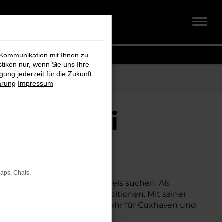
 Kommunikation mit Ihnen zu
stiken nur, wenn Sie uns Ihre
ung jederzeit für die Zukunft
ärung
Impressum
haven bei
Maps, Chats,
nem besonders attraktiven Preis suchen. Als
h zu deutlich besseren Konditionen. Mit seiner
eale Lösung für den Stadtverkehr für Cuxhaven und