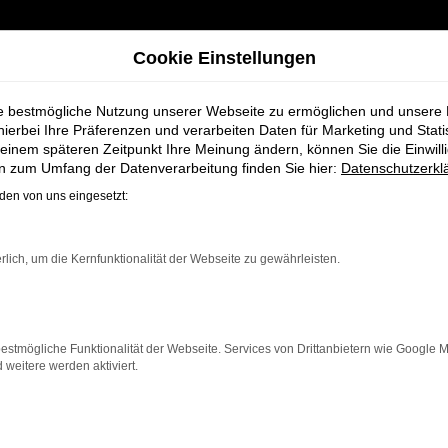
Cookie Einstellungen
ie bestmögliche Nutzung unserer Webseite zu ermöglichen und unsere
hierbei Ihre Präferenzen und verarbeiten Daten für Marketing und Stati
einem späteren Zeitpunkt Ihre Meinung ändern, können Sie die Einwillig
xhaven bei Schmidt + Koch
en zum Umfang der Datenverarbeitung finden Sie hier:
Datenschutzerkl
en von uns eingesetzt:
lassung für Cux
rlich, um die Kernfunktionalität der Webseite zu gewährleisten.
estmögliche Funktionalität der Webseite. Services von Drittanbietern wie Google 
eitere werden aktiviert.
alle, die für Cuxhaven ein hochwertiges Fahrzeug zu ei
t er Ihnen alle Vorteile eines neuen Fahrzeugs, jedoc
rtschrittlichen Sicherheitsfeatures ist der Polo die id