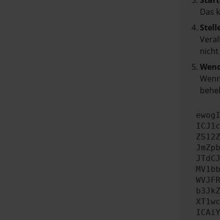
Start
Das 
Stell
Veral
nicht
Wend
Wenn 
beheb
ewog
ICJ1
ZS12
JmZp
JTdC
MV1b
WVJF
b3Jk
XT1w
ICAi