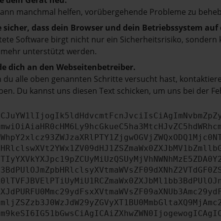
e dein Gerät neu.
kann manchmal helfen, vorübergehende Probleme zu beheb
e sicher, dass dein Browser und dein Betriebssystem au
tete Software birgt nicht nur ein Sicherheitsrisiko, sonde
 mehr unterstützt werden.
e dich an den Webseitenbetreiber.
du alle oben genannten Schritte versucht hast, kontaktier
en. Du kannst uns diesen Text schicken, um uns bei der Fe
ICJuYW1lIjogIk5ldHdvcmtFcnJvciIsCiAgImNvbmZpZ
cmwiOiAiaHR0cHM6Ly9hcGkueC5ha3MtcHJvZC5hdWRhc
ZWhpY2xlcz93ZWJzaXRlPTY1ZjgwOGVjZWQxODQ1Mjc0N
bHRlclswXVt2YWx1ZV09dHJ1ZSZmaWx0ZXJbMV1bZmllb
JTIyYXVkYXJpc19pZCUyMiUzQSUyMjVhNWNhMzE5ZDA0Y
b3BdPUlOJmZpbHRlclsyXVtmaWVsZF09dXNhZ2VTdGF0Z
R0lTVFJBVElPTiUyMiU1RCZmaWx0ZXJbMl1bb3BdPUlOJ
ZXJdPURFU0Mmc29ydFsxXVtmaWVsZF09aXNUb3Amc29yd
cmljZSZzb3J0WzJdW29yZGVyXT1BU0MmbGltaXQ9MjAmc
Ym9keSI6IG51bGwsCiAgICAiZXhwZWN0IjogewogICAgI