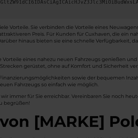
dGltZW91dCI6IDAsCiAgICAicHJvZ3Jlc3MiOiBudWxsL
ele Vorteile. Sie verbinden die Vorteile eines Neuwagen
attraktiveren Preis. Für Kunden für Cuxhaven, die ein 
über hinaus bieten sie eine schnelle Verfügbarkeit, da 
e Vorteile eines nahezu neuen Fahrzeugs genießen und d
 Strecken gerüstet, ohne auf Komfort und Sicherheit ve
 Finanzierungsmöglichkeiten sowie der bequemen Inzah
euen Fahrzeugs so einfach wie möglich.
ir immer für Sie erreichbar. Vereinbaren Sie noch heut
zu begrüßen!
von
[
MARKE
]
Pol