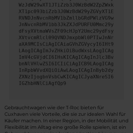
WzJdW29wXT1JTiZzb3J0WzBdW2ZpZWxk
XT1pc093biZzb3J0WzBdW29yZGVyXT1E
RVNDJnNvcnRbMV1bZmllbGRdPWlzVG9w
JnNvcnRbMV1bb3JkZXJdPURFU0Mmc29y
dFsyXVtmaWVsZF09cHJpY2Umc29ydFsy
XVtvcmRlcl09QVNDJmxpbWl0PTIwJnNr
aXA9MCIsCiAgICAiaGVhZGVycyI6IHt9
LAogICAgImJvZHkiOiBudWxsLAogICAg
ImV4cGVjdCI6IHsKICAgICAgInJlc3Bv
bnNlVHlwZSI6ICIiCiAgICB9LAogICAg
InRpbWVvdXQiOiAwLAogICAgInByb2dy
ZXNzIjogbnVsbCwKICAgICJyaXNreSI6
IGZhbHNlCiAgfQp9
Gebrauchtwagen wie der T-Roc bieten für
Cuxhaven viele Vorteile, die sie zur idealen Wahl für
Käufer machen. In einer Region, in der Mobilität und
Flexibilität im Alltag eine große Rolle spielen, ist ein