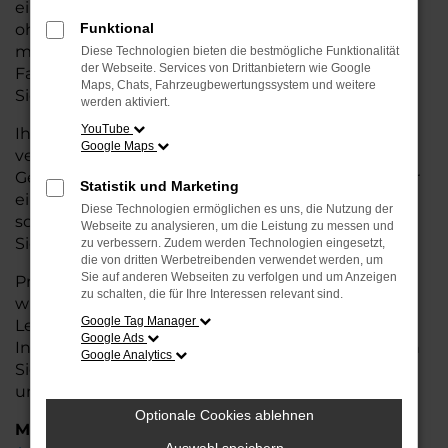
eine kostengünstige Alternative zum Neuwagen,
ohne auf Komfort und Qualität verzichten zu
Funktional
müssen. Ob im Stadtverkehr oder für längere
Diese Technologien bieten die bestmögliche Funktionalität
der Webseite. Services von Drittanbietern wie Google
Fahrten, der T-Roc überzeugt durch Fahrkomfort,
Maps, Chats, Fahrzeugbewertungssystem und weitere
Sicherheit und Wirtschaftlichkeit.
werden aktiviert.
YouTube
Ihr VW Autohaus in Cuxhaven ist Ihr
Google Maps
vertrauenswürdiger Partner, wenn es um
Gebrauchtwagen geht. Wir bieten Ihnen nicht nur
Statistik und Marketing
eine große Auswahl an geprüften Fahrzeugen,
Diese Technologien ermöglichen es uns, die Nutzung der
sondern auch eine fachkundige Beratung, damit
Webseite zu analysieren, um die Leistung zu messen und
Sie das für Sie passende Modell finden.
zu verbessern. Zudem werden Technologien eingesetzt,
die von dritten Werbetreibenden verwendet werden, um
Sie auf anderen Webseiten zu verfolgen und um Anzeigen
Profitieren Sie von unseren zusätzlichen
Services
zu schalten, die für Ihre Interessen relevant sind.
wie attraktiven Finanzierungsmöglichkeiten,
Google Tag Manager
Leasingangeboten und der bequemen
Google Ads
Inzahlungnahme Ihres alten Fahrzeugs. Besuchen
Google Analytics
Sie uns und überzeugen Sie sich von der Qualität
und dem Service, den wir Ihnen bieten!
Optionale Cookies ablehnen
Marken