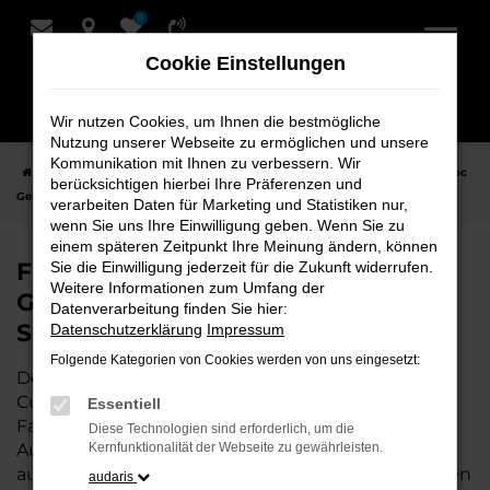
0
Zum
Hauptinhalt
Cookie Einstellungen
springen
Wir nutzen Cookies, um Ihnen die bestmögliche
Nutzung unserer Webseite zu ermöglichen und unsere
Kommunikation mit Ihnen zu verbessern. Wir
Startseite
Cuxhaven
VW
VW T-Roc
Finden Sie Ihren VW T-Roc
berücksichtigen hierbei Ihre Präferenzen und
Gebrauchtwagen für Cuxhaven bei Schmidt + Koch
verarbeiten Daten für Marketing und Statistiken nur,
wenn Sie uns Ihre Einwilligung geben. Wenn Sie zu
einem späteren Zeitpunkt Ihre Meinung ändern, können
Finden Sie Ihren VW T-Roc
Sie die Einwilligung jederzeit für die Zukunft widerrufen.
Weitere Informationen zum Umfang der
Gebrauchtwagen für Cuxhaven bei
Datenverarbeitung finden Sie hier:
Schmidt + Koch
Datenschutzerklärung
Impressum
Folgende Kategorien von Cookies werden von uns eingesetzt:
Der VW T-Roc ist die perfekte Wahl für alle in
Cuxhaven, die ein zuverlässiges und modernes
Essentiell
Fahrzeug suchen.
Mit seiner erstklassigen
Diese Technologien sind erforderlich, um die
Ausstattung, der niedrigen Laufleistung und der
Kernfunktionalität der Webseite zu gewährleisten.
ausgezeichneten Pflege ist dieser Gebrauchtwagen
audaris