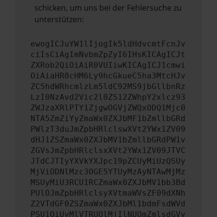
schicken, um uns bei der Fehlersuche zu
unterstützen:
ewogICJuYW1lIjogIk5ldHdvcmtFcnJv
ciIsCiAgImNvbmZpZyI6IHsKICAgICJt
ZXRob2QiOiAiR0VUIiwKICAgICJ1cmwi
OiAiaHR0cHM6Ly9hcGkueC5ha3MtcHJv
ZC5hdWRhcmlzLm5ldC92MS9jbGllbnRz
LzI0NzAvd2Vic2l0ZS12ZWhpY2xlcz93
ZWJzaXRlPTY1ZjgwOGVjZWQxODQ1Mjc0
NTA5ZmZiYyZmaWx0ZXJbMF1bZmllbGRd
PWlzT3duJmZpbHRlclswXVt2YWx1ZV09
dHJ1ZSZmaWx0ZXJbMV1bZmllbGRdPW1v
ZGVsJmZpbHRlclsxXVt2YWx1ZV09JTVC
JTdCJTIyYXVkYXJpc19pZCUyMiUzQSUy
MjViODNlMzc3OGE5YTUyMzAyNTAwMjMz
MSUyMiU3RCU1RCZmaWx0ZXJbMV1bb3Bd
PUlOJmZpbHRlclsyXVtmaWVsZF09dXNh
Z2VTdGF0ZSZmaWx0ZXJbMl1bdmFsdWVd
PSU1QiUyMlVTRUQlMjIlNUQmZmlsdGVy