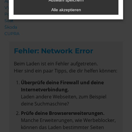
Auswahl speichern
Audi
VW
Alle akzeptieren
Porsche
Seat
Škoda
CUPRA
Fehler: Network Error
Beim Laden ist ein Fehler aufgetreten.
Hier sind ein paar Tipps, die dir helfen können:
Überprüfe deine Firewall und deine
Internetverbindung.
Laden andere Webseiten, zum Beispiel
deine Suchmaschine?
Prüfe deine Browsererweiterungen.
Manche Erweiterungen, wie Werbeblocker,
können das Laden bestimmter Seiten