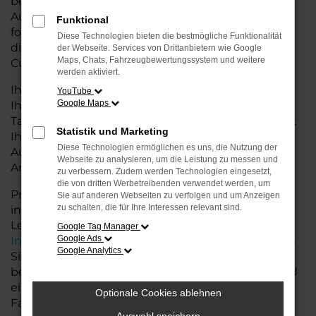
besseren Konditionen. Mit seiner modernen
Ausstattung, der hohen Effizienz und den
Funktional
fortschrittlichen Sicherheitsfeatures ist der T-Roc
Diese Technologien bieten die bestmögliche Funktionalität
die ideale Lösung für den Stadtverkehr für
der Webseite. Services von Drittanbietern wie Google
Maps, Chats, Fahrzeugbewertungssystem und weitere
Cuxhaven und längere Ausflüge ins Umland.
werden aktiviert.
Ihr VW Autohaus in der Nähe von Cuxhaven steht
YouTube
Google Maps
Ihnen mit einer breiten Auswahl an
Tageszulassungen zur Verfügung. Unser Team hilft
Statistik und Marketing
Ihnen, den T-Roc in der passenden
Diese Technologien ermöglichen es uns, die Nutzung der
Ausstattungsvariante zu finden, der Ihre
Webseite zu analysieren, um die Leistung zu messen und
Anforderungen und Wünsche erfüllt.
zu verbessern. Zudem werden Technologien eingesetzt,
die von dritten Werbetreibenden verwendet werden, um
Profitieren Sie von zusätzlichen Services wie
Sie auf anderen Webseiten zu verfolgen und um Anzeigen
zu schalten, die für Ihre Interessen relevant sind.
individuellen Finanzierungs- und
Leasingangeboten, sowie der bequemen
Google Tag Manager
Google Ads
Inzahlungnahme
Ihres alten Fahrzeugs. Besuchen
Google Analytics
Sie uns und lassen Sie sich von unseren Experten
beraten. Wir bieten Ihnen eine große Auswahl und
eine persönliche Beratung, damit Sie das perfekte
Optionale Cookies ablehnen
Fahrzeug für Ihre Bedürfnisse finden.