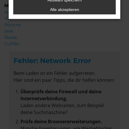
Auswahl speichern
Marken
Alle akzeptieren
Audi
VW
Porsche
Seat
Škoda
CUPRA
Fehler: Network Error
Beim Laden ist ein Fehler aufgetreten.
Hier sind ein paar Tipps, die dir helfen können:
Überprüfe deine Firewall und deine
Internetverbindung.
Laden andere Webseiten, zum Beispiel
deine Suchmaschine?
Prüfe deine Browsererweiterungen.
Manche Erweiterungen, wie Werbeblocker,