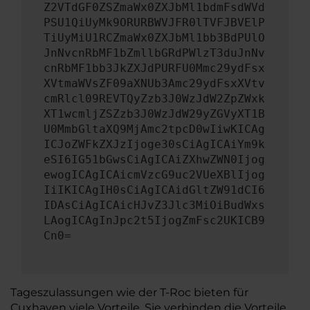
Z2VTdGF0ZSZmaWx0ZXJbMl1bdmFsdWVd
PSU1QiUyMk9ORURBWVJFR0lTVFJBVElP
TiUyMiU1RCZmaWx0ZXJbMl1bb3BdPUlO
JnNvcnRbMF1bZmllbGRdPWlzT3duJnNv
cnRbMF1bb3JkZXJdPURFU0Mmc29ydFsx
XVtmaWVsZF09aXNUb3Amc29ydFsxXVtv
cmRlcl09REVTQyZzb3J0WzJdW2ZpZWxk
XT1wcmljZSZzb3J0WzJdW29yZGVyXT1B
U0MmbGltaXQ9MjAmc2tpcD0wIiwKICAg
ICJoZWFkZXJzIjoge30sCiAgICAiYm9k
eSI6IG51bGwsCiAgICAiZXhwZWN0Ijog
ewogICAgICAicmVzcG9uc2VUeXBlIjog
IiIKICAgIH0sCiAgICAidGltZW91dCI6
IDAsCiAgICAicHJvZ3Jlc3MiOiBudWxs
LAogICAgInJpc2t5IjogZmFsc2UKICB9
Cn0=
Tageszulassungen wie der T-Roc bieten für
Cuxhaven viele Vorteile. Sie verbinden die Vorteile