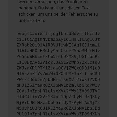
werden versuchen, das Problem zu
beheben. Du kannst uns diesen Text
schicken, um uns bei der Fehlersuche zu
unterstützen:
ewogICJuYW1lIjogIk5ldHdvcmtFcnJv
ciIsCiAgImNvbmZpZyI6IHsKICAgICJt
ZXRob2QiOiAiR0VUIiwKICAgICJ1cmwi
OiAiaHR0cHM6Ly9hcGkueC5ha3MtcHJv
ZC5hdWRhcmlzLm5ldC92MS9jbGllbnRz
LzI0NzAvd2Vic2l0ZS12ZWhpY2xlcz93
ZWJzaXRlPTY1ZjgwOGVjZWQxODQ1Mjc0
NTA5ZmZiYyZmaWx0ZXJbMF1bZmllbGRd
PWlzT3duJmZpbHRlclswXVt2YWx1ZV09
dHJ1ZSZmaWx0ZXJbMV1bZmllbGRdPW1v
ZGVsJmZpbHRlclsxXVt2YWx1ZV09JTVC
JTdCJTIyYXVkYXJpc19pZCUyMiUzQSUy
MjViODNlMzc3OGE5YTUyMzAyNTAwMjMz
MSUyMiU3RCU1RCZmaWx0ZXJbMV1bb3Bd
PUlOJmZpbHRlclsyXVtmaWVsZF09dXNh