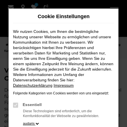
0
Zum
Hauptinhalt
Cookie Einstellungen
springen
Wir nutzen Cookies, um Ihnen die bestmögliche
Nutzung unserer Webseite zu ermöglichen und unsere
Kommunikation mit Ihnen zu verbessern. Wir
Startseite
Cuxhaven
VW
VW T-Roc
VW T-Roc Tageszulassung
berücksichtigen hierbei Ihre Präferenzen und
für Cuxhaven bei Schmidt + Koch
verarbeiten Daten für Marketing und Statistiken nur,
wenn Sie uns Ihre Einwilligung geben. Wenn Sie zu
einem späteren Zeitpunkt Ihre Meinung ändern, können
VW T-Roc Tageszulassung für
Sie die Einwilligung jederzeit für die Zukunft widerrufen.
Weitere Informationen zum Umfang der
Cuxhaven bei Schmidt + Koch
Datenverarbeitung finden Sie hier:
Datenschutzerklärung
Impressum
Der VW T-Roc Tageszulassung ist die perfekte Wahl
Folgende Kategorien von Cookies werden von uns eingesetzt:
für alle, die für Cuxhaven ein hochwertiges
Fahrzeug zu einem besonders attraktiven Preis
Essentiell
suchen. Als Neuwagen mit nur wenigen
Diese Technologien sind erforderlich, um die
gefahrenen Kilometern bietet er Ihnen alle Vorteile
Kernfunktionalität der Webseite zu gewährleisten.
eines neuen Fahrzeugs, jedoch zu deutlich
audaris