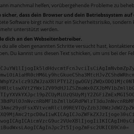
kann manchmal helfen, vorübergehende Probleme zu beheb
e sicher, dass dein Browser und dein Betriebssystem au
tete Software birgt nicht nur ein Sicherheitsrisiko, sonde
 mehr unterstützt werden.
e dich an den Webseitenbetreiber.
du alle oben genannten Schritte versucht hast, kontaktier
en. Du kannst uns diesen Text schicken, um uns bei der Fe
ICJuYW1lIjogIk5ldHdvcmtFcnJvciIsCiAgImNvbmZpZ
cmwiOiAiaHR0cHM6Ly9hcGkueC5ha3MtcHJvZC5hdWRhc
ZWhpY2xlcz93ZWJzaXRlPTY1ZjgwOGVjZWQxODQ1Mjc0N
bHRlclswXVt2YWx1ZV09dHJ1ZSZmaWx0ZXJbMV1bZmllb
JTIyYXVkYXJpc19pZCUyMiUzQSUyMjY2ZGFiZmExMGI5O
b3BdPUlOJnNvcnRbMF1bZmllbGRdPWlzT3duJnNvcnRbM
b3Amc29ydFsxXVtvcmRlcl09REVTQyZzb3J0WzJdW2ZpZ
aXQ9MjAmc2tpcD0wIiwKICAgICJoZWFkZXJzIjoge30sC
ewogICAgICAicmVzcG9uc2VUeXBlIjogIiIKICAgIH0sC
OiBudWxsLAogICAgInJpc2t5IjogZmFsc2UKICB9Cn0=