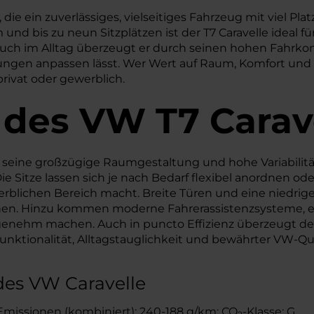
die ein zuverlässiges, vielseitiges Fahrzeug mit viel Plat
d bis zu neun Sitzplätzen ist der T7 Caravelle ideal f
uch im Alltag überzeugt er durch seinen hohen Fahrkom
ungen anpassen lässt. Wer Wert auf Raum, Komfort und Al
privat oder gewerblich.
 des
VW
T7 Carav
 seine großzügige Raumgestaltung und hohe Variabilität a
ie Sitze lassen sich je nach Bedarf flexibel anordnen od
erblichen Bereich macht. Breite Türen und eine niedrig
nen. Hinzu kommen moderne Fahrerassistenzsysteme, ein
enehm machen. Auch in puncto Effizienz überzeugt der
ktionalität, Alltagstauglichkeit und bewährter VW-Qualit
des VW Caravelle
Emissionen (kombiniert): 240-188 g/km; CO
-Klasse: G