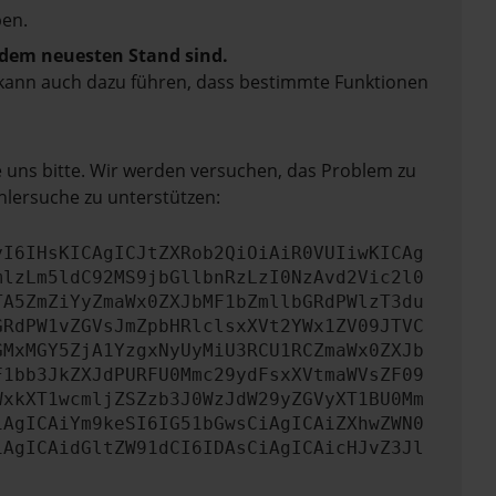
en.
f dem neuesten Stand sind.
rn kann auch dazu führen, dass bestimmte Funktionen
e uns bitte. Wir werden versuchen, das Problem zu
hlersuche zu unterstützen:
yI6IHsKICAgICJtZXRob2QiOiAiR0VUIiwKICAg
mlzLm5ldC92MS9jbGllbnRzLzI0NzAvd2Vic2l0
TA5ZmZiYyZmaWx0ZXJbMF1bZmllbGRdPWlzT3du
GRdPW1vZGVsJmZpbHRlclsxXVt2YWx1ZV09JTVC
GMxMGY5ZjA1YzgxNyUyMiU3RCU1RCZmaWx0ZXJb
F1bb3JkZXJdPURFU0Mmc29ydFsxXVtmaWVsZF09
WxkXT1wcmljZSZzb3J0WzJdW29yZGVyXT1BU0Mm
iAgICAiYm9keSI6IG51bGwsCiAgICAiZXhwZWN0
iAgICAidGltZW91dCI6IDAsCiAgICAicHJvZ3Jl