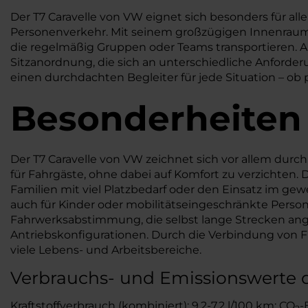
Der T7 Caravelle von VW eignet sich besonders für alle, 
Personenverkehr. Mit seinem großzügigen Innenraum un
die regelmäßig Gruppen oder Teams transportieren. A
Sitzanordnung, die sich an unterschiedliche Anforder
einen durchdachten Begleiter für jede Situation – ob 
Besonderheiten
Der T7 Caravelle von VW zeichnet sich vor allem durch
für Fahrgäste, ohne dabei auf Komfort zu verzichten. D
Familien mit viel Platzbedarf oder den Einsatz im gew
auch für Kinder oder mobilitätseingeschränkte Perso
Fahrwerksabstimmung, die selbst lange Strecken ang
Antriebskonfigurationen. Durch die Verbindung von Fun
viele Lebens- und Arbeitsbereiche.
Verbrauchs- und Emissionswerte 
Kraftstoffverbrauch (kombiniert): 9,2-7,2 l/100 km; CO
-