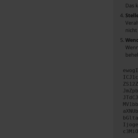
Das 
Stell
Veral
nicht
Wend
Wenn 
beheb
ewog
ICJ1
ZS12
JmZp
JTdC
MV1b
aXNU
bGlt
Ijog
c3Mi