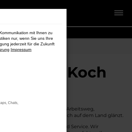
 Kommunikation mit Ihnen zu
stiken nur, wenn Sie uns Ihre
ung jederzeit für die Zukunft
ärung
Impressum
chmidt + Koch
Maps, Chats,
suchen. Ob für den täglichen Arbeitsweg,
s sowohl in der Stadt als auch auf dem Land glänzt.
ch umfassende Beratung und Service. Wir