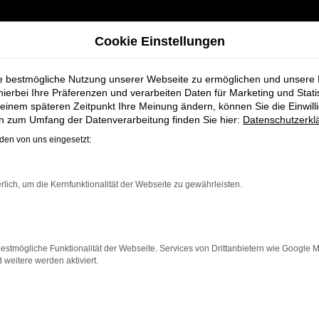
Cookie Einstellungen
ie bestmögliche Nutzung unserer Webseite zu ermöglichen und unsere
hierbei Ihre Präferenzen und verarbeiten Daten für Marketing und Stati
einem späteren Zeitpunkt Ihre Meinung ändern, können Sie die Einwillig
och für Cuxhaven
en zum Umfang der Datenverarbeitung finden Sie hier:
Datenschutzerkl
en von uns eingesetzt:
 Fahrzeuge bei S
rlich, um die Kernfunktionalität der Webseite zu gewährleisten.
estmögliche Funktionalität der Webseite. Services von Drittanbietern wie Google 
eitere werden aktiviert.
 Cuxhaven, die ein zuverlässiges und modernes Fahrzeug 
elle bietet Komfort, Effizienz und modernes Design, da
hnen neben einer breiten Auswahl an VW Fahrzeugen au