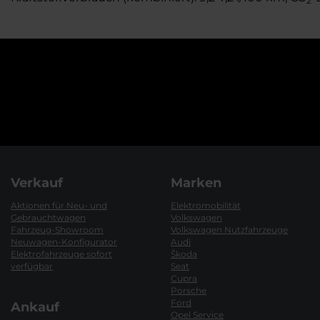
2
Verkauf
Marken
Aktionen für Neu- und
Elektromobilität
Gebrauchtwagen
Volkswagen
Fahrzeug-Showroom
Volkswagen Nutzfahrzeuge
Neuwagen-Konfigurator
Audi
Elektrofahrzeuge sofort
Škoda
verfügbar
Seat
Cupra
Porsche
Ford
Ankauf
Opel Service