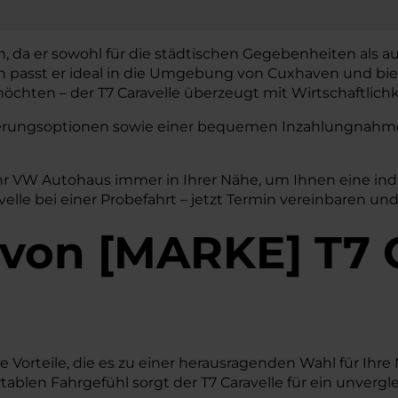
n, da er sowohl für die städtischen Gegebenheiten als a
gn passt er ideal in die Umgebung von Cuxhaven und bie
hten – der T7 Caravelle überzeugt mit Wirtschaftlichke
nzierungsoptionen sowie einer bequemen Inzahlungnahme 
hr VW Autohaus immer in Ihrer Nähe, um Ihnen eine in
elle bei einer Probefahrt – jetzt Termin vereinbaren un
von
[
MARKE
]
T7 
e Vorteile, die es zu einer herausragenden Wahl für Ihr
len Fahrgefühl sorgt der T7 Caravelle für ein unvergleic