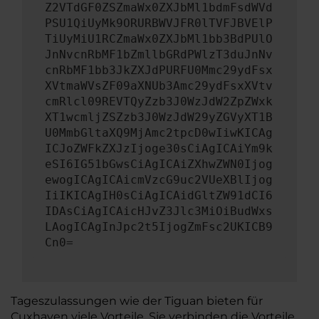
Z2VTdGF0ZSZmaWx0ZXJbMl1bdmFsdWVd
PSU1QiUyMk9ORURBWVJFR0lTVFJBVElP
TiUyMiU1RCZmaWx0ZXJbMl1bb3BdPUlO
JnNvcnRbMF1bZmllbGRdPWlzT3duJnNv
cnRbMF1bb3JkZXJdPURFU0Mmc29ydFsx
XVtmaWVsZF09aXNUb3Amc29ydFsxXVtv
cmRlcl09REVTQyZzb3J0WzJdW2ZpZWxk
XT1wcmljZSZzb3J0WzJdW29yZGVyXT1B
U0MmbGltaXQ9MjAmc2tpcD0wIiwKICAg
ICJoZWFkZXJzIjoge30sCiAgICAiYm9k
eSI6IG51bGwsCiAgICAiZXhwZWN0Ijog
ewogICAgICAicmVzcG9uc2VUeXBlIjog
IiIKICAgIH0sCiAgICAidGltZW91dCI6
IDAsCiAgICAicHJvZ3Jlc3MiOiBudWxs
LAogICAgInJpc2t5IjogZmFsc2UKICB9
Cn0=
Tageszulassungen wie der Tiguan bieten für
Cuxhaven viele Vorteile. Sie verbinden die Vorteile