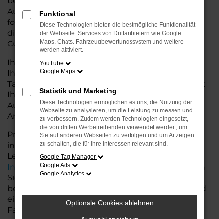
besseren Konditionen. Mit seiner modernen
Ausstattung, der hohen Effizienz und den
Funktional
fortschrittlichen Sicherheitsfeatures ist der Tiguan
Diese Technologien bieten die bestmögliche Funktionalität
die ideale Lösung für den Stadtverkehr für
der Webseite. Services von Drittanbietern wie Google
Maps, Chats, Fahrzeugbewertungssystem und weitere
Cuxhaven und längere Ausflüge ins Umland.
werden aktiviert.
Ihr VW Autohaus in der Nähe von Cuxhaven steht
YouTube
Google Maps
Ihnen mit einer breiten Auswahl an
Tageszulassungen zur Verfügung. Unser Team hilft
Statistik und Marketing
Ihnen, den Tiguan in der passenden
Diese Technologien ermöglichen es uns, die Nutzung der
Ausstattungsvariante zu finden, der Ihre
Webseite zu analysieren, um die Leistung zu messen und
Anforderungen und Wünsche erfüllt.
zu verbessern. Zudem werden Technologien eingesetzt,
die von dritten Werbetreibenden verwendet werden, um
Profitieren Sie von zusätzlichen Services wie
Sie auf anderen Webseiten zu verfolgen und um Anzeigen
zu schalten, die für Ihre Interessen relevant sind.
individuellen Finanzierungs- und
Leasingangeboten, sowie der bequemen
Google Tag Manager
Google Ads
Inzahlungnahme
Ihres alten Fahrzeugs. Besuchen
Google Analytics
Sie uns und lassen Sie sich von unseren Experten
beraten. Wir bieten Ihnen eine große Auswahl und
eine persönliche Beratung, damit Sie das perfekte
Optionale Cookies ablehnen
Fahrzeug für Ihre Bedürfnisse finden.