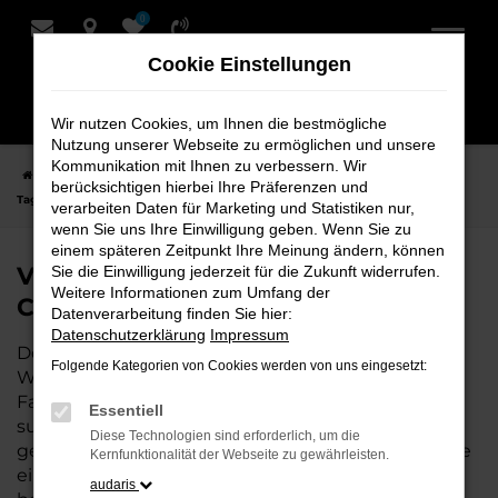
0
Zum
Hauptinhalt
Cookie Einstellungen
springen
Wir nutzen Cookies, um Ihnen die bestmögliche
Nutzung unserer Webseite zu ermöglichen und unsere
Kommunikation mit Ihnen zu verbessern. Wir
Startseite
Cuxhaven
VW
VW Tiguan
VW Tiguan
berücksichtigen hierbei Ihre Präferenzen und
Tageszulassung für Cuxhaven bei Schmidt + Koch
verarbeiten Daten für Marketing und Statistiken nur,
wenn Sie uns Ihre Einwilligung geben. Wenn Sie zu
einem späteren Zeitpunkt Ihre Meinung ändern, können
VW Tiguan Tageszulassung für
Sie die Einwilligung jederzeit für die Zukunft widerrufen.
Weitere Informationen zum Umfang der
Cuxhaven bei Schmidt + Koch
Datenverarbeitung finden Sie hier:
Datenschutzerklärung
Impressum
Der VW Tiguan Tageszulassung ist die perfekte
Folgende Kategorien von Cookies werden von uns eingesetzt:
Wahl für alle, die für Cuxhaven ein hochwertiges
Fahrzeug zu einem besonders attraktiven Preis
Essentiell
suchen. Als Neuwagen mit nur wenigen
Diese Technologien sind erforderlich, um die
gefahrenen Kilometern bietet er Ihnen alle Vorteile
Kernfunktionalität der Webseite zu gewährleisten.
eines neuen Fahrzeugs, jedoch zu deutlich
audaris