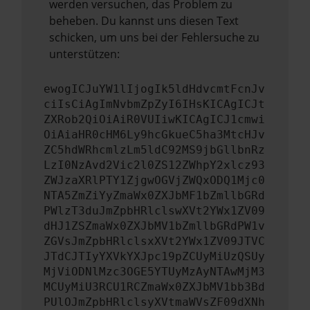
werden versuchen, das Problem zu
beheben. Du kannst uns diesen Text
schicken, um uns bei der Fehlersuche zu
unterstützen:
ewogICJuYW1lIjogIk5ldHdvcmtFcnJv
ciIsCiAgImNvbmZpZyI6IHsKICAgICJt
ZXRob2QiOiAiR0VUIiwKICAgICJ1cmwi
OiAiaHR0cHM6Ly9hcGkueC5ha3MtcHJv
ZC5hdWRhcmlzLm5ldC92MS9jbGllbnRz
LzI0NzAvd2Vic2l0ZS12ZWhpY2xlcz93
ZWJzaXRlPTY1ZjgwOGVjZWQxODQ1Mjc0
NTA5ZmZiYyZmaWx0ZXJbMF1bZmllbGRd
PWlzT3duJmZpbHRlclswXVt2YWx1ZV09
dHJ1ZSZmaWx0ZXJbMV1bZmllbGRdPW1v
ZGVsJmZpbHRlclsxXVt2YWx1ZV09JTVC
JTdCJTIyYXVkYXJpc19pZCUyMiUzQSUy
MjViODNlMzc3OGE5YTUyMzAyNTAwMjM3
MCUyMiU3RCU1RCZmaWx0ZXJbMV1bb3Bd
PUlOJmZpbHRlclsyXVtmaWVsZF09dXNh