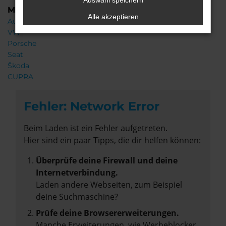
Auswahl speichern
Marken
Alle akzeptieren
Audi
VW
Porsche
Seat
Škoda
CUPRA
Fehler: Network Error
Beim Laden ist ein Fehler aufgetreten.
Hier sind ein paar Tipps, die dir helfen können:
Überprüfe deine Firewall und deine
Internetverbindung.
Laden andere Webseiten, zum Beispiel
deine Suchmaschine?
Prüfe deine Browsererweiterungen.
Manche Erweiterungen, wie Werbeblocker,