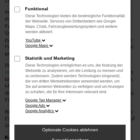
Land glänzt.
Funktional
Ihr VW Autohaus in der Nähe von Cuxhaven bietet
Diese Technologien bieten die bestmögliche Funktionalität
Ihnen neben einer breiten Auswahl an VW
der Webseite. Services von Drittanbietern wie Google
Fahrzeugen auch umfassende Beratung und
Maps, Chats, Fahrzeugbewertungssystem und weitere
werden aktiviert.
Service. Wir unterstützen Sie bei der Auswahl des
passenden Modells und bieten maßgeschneiderte
YouTube
Google Maps
Finanzierungslösungen sowie Leasingoptionen, die
perfekt zu Ihrem Budget und Bedarf passen.
Statistik und Marketing
Profitieren Sie von zusätzlichen Services wie
Diese Technologien ermöglichen es uns, die Nutzung der
Webseite zu analysieren, um die Leistung zu messen und
Inzahlungnahme
,
Wartung und Reparaturen
direkt
zu verbessern. Zudem werden Technologien eingesetzt,
bei Ihrem VW Autohaus in der Nähe von Cuxhaven.
die von dritten Werbetreibenden verwendet werden, um
Mit unserer großen Auswahl an Fahrzeugen und
Sie auf anderen Webseiten zu verfolgen und um Anzeigen
zu schalten, die für Ihre Interessen relevant sind.
der professionellen Beratung finden Sie bei uns das
Fahrzeug, das Ihre Ansprüche erfüllt.
Google Tag Manager
Google Ads
Besuchen Sie uns und lassen Sie sich von unserem
Google Analytics
Expertenteam beraten – der VW Touareg wartet auf
Sie!
Optionale Cookies ablehnen
Kategorie