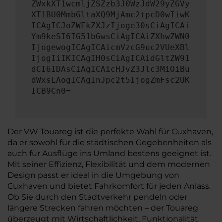
ZWxkXT1wcmljZSZzb3J0WzJdW29yZGVy
XT1BU0MmbGltaXQ9MjAmc2tpcD0wIiwK
ICAgICJoZWFkZXJzIjoge30sCiAgICAi
Ym9keSI6IG51bGwsCiAgICAiZXhwZWN0
IjogewogICAgICAicmVzcG9uc2VUeXBl
IjogIiIKICAgIH0sCiAgICAidGltZW91
dCI6IDAsCiAgICAicHJvZ3Jlc3MiOiBu
dWxsLAogICAgInJpc2t5IjogZmFsc2UK
ICB9Cn0=
Der VW Touareg ist die perfekte Wahl für Cuxhaven,
da er sowohl für die städtischen Gegebenheiten als
auch für Ausflüge ins Umland bestens geeignet ist.
Mit seiner Effizienz, Flexibilität und dem modernen
Design passt er ideal in die Umgebung von
Cuxhaven und bietet Fahrkomfort für jeden Anlass.
Ob Sie durch den Stadtverkehr pendeln oder
längere Strecken fahren möchten – der Touareg
überzeugt mit Wirtschaftlichkeit, Funktionalität