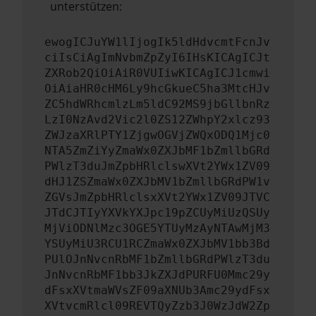
unterstützen:
ewogICJuYW1lIjogIk5ldHdvcmtFcnJv
ciIsCiAgImNvbmZpZyI6IHsKICAgICJt
ZXRob2QiOiAiR0VUIiwKICAgICJ1cmwi
OiAiaHR0cHM6Ly9hcGkueC5ha3MtcHJv
ZC5hdWRhcmlzLm5ldC92MS9jbGllbnRz
LzI0NzAvd2Vic2l0ZS12ZWhpY2xlcz93
ZWJzaXRlPTY1ZjgwOGVjZWQxODQ1Mjc0
NTA5ZmZiYyZmaWx0ZXJbMF1bZmllbGRd
PWlzT3duJmZpbHRlclswXVt2YWx1ZV09
dHJ1ZSZmaWx0ZXJbMV1bZmllbGRdPW1v
ZGVsJmZpbHRlclsxXVt2YWx1ZV09JTVC
JTdCJTIyYXVkYXJpc19pZCUyMiUzQSUy
MjViODNlMzc3OGE5YTUyMzAyNTAwMjM3
YSUyMiU3RCU1RCZmaWx0ZXJbMV1bb3Bd
PUlOJnNvcnRbMF1bZmllbGRdPWlzT3du
JnNvcnRbMF1bb3JkZXJdPURFU0Mmc29y
dFsxXVtmaWVsZF09aXNUb3Amc29ydFsx
XVtvcmRlcl09REVTQyZzb3J0WzJdW2Zp