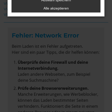
Auswahl speichern
VW Touareg Gebrauchtwagen Cuxhaven
Alle akzeptieren
VW Touareg Neuwagen Cuxhaven
VW Touareg Cuxhaven
Fehler: Network Error
Beim Laden ist ein Fehler aufgetreten.
Hier sind ein paar Tipps, die dir helfen können:
Überprüfe deine Firewall und deine
Internetverbindung.
Laden andere Webseiten, zum Beispiel
deine Suchmaschine?
Prüfe deine Browsererweiterungen.
Manche Erweiterungen, wie Werbeblocker,
können das Laden bestimmter Seiten
verhindern. Funktioniert die Seite in einem