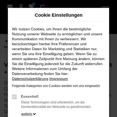
0
Zum
Hauptinhalt
Cookie Einstellungen
springen
Wir nutzen Cookies, um Ihnen die bestmögliche
Nutzung unserer Webseite zu ermöglichen und unsere
Kommunikation mit Ihnen zu verbessern. Wir
Startseite
Cuxhaven
VW
VW Touareg Fahrzeuge bei Schmidt +
berücksichtigen hierbei Ihre Präferenzen und
Koch für Cuxhaven
verarbeiten Daten für Marketing und Statistiken nur,
wenn Sie uns Ihre Einwilligung geben. Wenn Sie zu
einem späteren Zeitpunkt Ihre Meinung ändern, können
VW Touareg Fahrzeuge bei Schmidt
Sie die Einwilligung jederzeit für die Zukunft widerrufen.
Weitere Informationen zum Umfang der
+ Koch für Cuxhaven
Datenverarbeitung finden Sie hier:
Datenschutzerklärung
Impressum
Der VW Touareg ist die perfekte Wahl für alle in
Folgende Kategorien von Cookies werden von uns eingesetzt:
Cuxhaven, die ein zuverlässiges und modernes
Fahrzeug suchen. Ob für den täglichen Arbeitsweg,
Essentiell
Wochenendausflüge oder lange Reisen, der VW
Diese Technologien sind erforderlich, um die
Touareg bietet Komfort, Effizienz und modernes
Kernfunktionalität der Webseite zu gewährleisten.
Design, das sowohl in der Stadt als auch auf dem
audaris