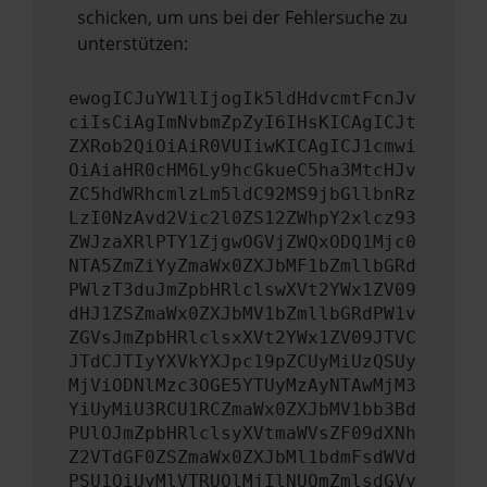
schicken, um uns bei der Fehlersuche zu
unterstützen:
ewogICJuYW1lIjogIk5ldHdvcmtFcnJv
ciIsCiAgImNvbmZpZyI6IHsKICAgICJt
ZXRob2QiOiAiR0VUIiwKICAgICJ1cmwi
OiAiaHR0cHM6Ly9hcGkueC5ha3MtcHJv
ZC5hdWRhcmlzLm5ldC92MS9jbGllbnRz
LzI0NzAvd2Vic2l0ZS12ZWhpY2xlcz93
ZWJzaXRlPTY1ZjgwOGVjZWQxODQ1Mjc0
NTA5ZmZiYyZmaWx0ZXJbMF1bZmllbGRd
PWlzT3duJmZpbHRlclswXVt2YWx1ZV09
dHJ1ZSZmaWx0ZXJbMV1bZmllbGRdPW1v
ZGVsJmZpbHRlclsxXVt2YWx1ZV09JTVC
JTdCJTIyYXVkYXJpc19pZCUyMiUzQSUy
MjViODNlMzc3OGE5YTUyMzAyNTAwMjM3
YiUyMiU3RCU1RCZmaWx0ZXJbMV1bb3Bd
PUlOJmZpbHRlclsyXVtmaWVsZF09dXNh
Z2VTdGF0ZSZmaWx0ZXJbMl1bdmFsdWVd
PSU1QiUyMlVTRUQlMjIlNUQmZmlsdGVy