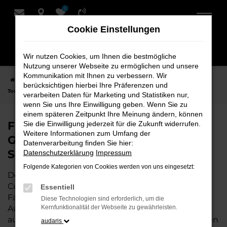
0
Zum
Hauptinhalt
Cookie Einstellungen
springen
Wir nutzen Cookies, um Ihnen die bestmögliche
Nutzung unserer Webseite zu ermöglichen und unsere
Kommunikation mit Ihnen zu verbessern. Wir
Startseite
Cuxhaven
VW
VW Touran
Finden Sie Ihren VW
berücksichtigen hierbei Ihre Präferenzen und
Touran Gebrauchtwagen für Cuxhaven bei Schmidt + Koch
verarbeiten Daten für Marketing und Statistiken nur,
wenn Sie uns Ihre Einwilligung geben. Wenn Sie zu
einem späteren Zeitpunkt Ihre Meinung ändern, können
Finden Sie Ihren VW Touran
Sie die Einwilligung jederzeit für die Zukunft widerrufen.
Weitere Informationen zum Umfang der
Gebrauchtwagen für Cuxhaven bei
Datenverarbeitung finden Sie hier:
Schmidt + Koch
Datenschutzerklärung
Impressum
Folgende Kategorien von Cookies werden von uns eingesetzt:
Der VW Touran ist die perfekte Wahl für alle in
Cuxhaven, die ein zuverlässiges und modernes
Essentiell
Fahrzeug suchen.
Mit seiner erstklassigen
Diese Technologien sind erforderlich, um die
Ausstattung, der niedrigen Laufleistung und der
Kernfunktionalität der Webseite zu gewährleisten.
ausgezeichneten Pflege ist dieser Gebrauchtwagen
audaris