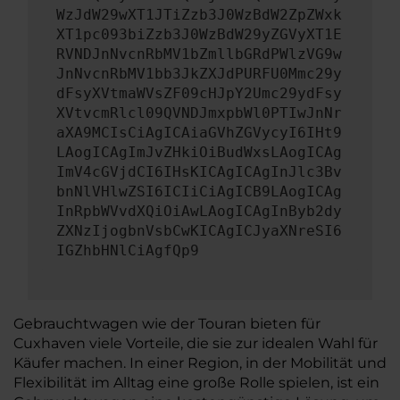
WzJdW29wXT1JTiZzb3J0WzBdW2ZpZWxk
XT1pc093biZzb3J0WzBdW29yZGVyXT1E
RVNDJnNvcnRbMV1bZmllbGRdPWlzVG9w
JnNvcnRbMV1bb3JkZXJdPURFU0Mmc29y
dFsyXVtmaWVsZF09cHJpY2Umc29ydFsy
XVtvcmRlcl09QVNDJmxpbWl0PTIwJnNr
aXA9MCIsCiAgICAiaGVhZGVycyI6IHt9
LAogICAgImJvZHkiOiBudWxsLAogICAg
ImV4cGVjdCI6IHsKICAgICAgInJlc3Bv
bnNlVHlwZSI6ICIiCiAgICB9LAogICAg
InRpbWVvdXQiOiAwLAogICAgInByb2dy
ZXNzIjogbnVsbCwKICAgICJyaXNreSI6
IGZhbHNlCiAgfQp9
Gebrauchtwagen wie der Touran bieten für
Cuxhaven viele Vorteile, die sie zur idealen Wahl für
Käufer machen. In einer Region, in der Mobilität und
Flexibilität im Alltag eine große Rolle spielen, ist ein