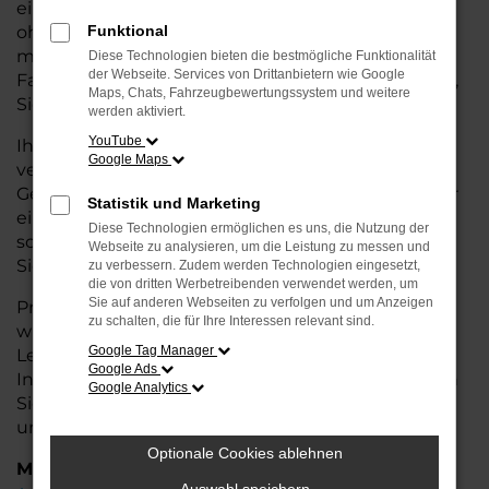
eine kostengünstige Alternative zum Neuwagen,
ohne auf Komfort und Qualität verzichten zu
Funktional
müssen. Ob im Stadtverkehr oder für längere
Diese Technologien bieten die bestmögliche Funktionalität
der Webseite. Services von Drittanbietern wie Google
Fahrten, der Touran überzeugt durch Fahrkomfort,
Maps, Chats, Fahrzeugbewertungssystem und weitere
Sicherheit und Wirtschaftlichkeit.
werden aktiviert.
YouTube
Ihr VW Autohaus in Cuxhaven ist Ihr
Google Maps
vertrauenswürdiger Partner, wenn es um
Gebrauchtwagen geht. Wir bieten Ihnen nicht nur
Statistik und Marketing
eine große Auswahl an geprüften Fahrzeugen,
Diese Technologien ermöglichen es uns, die Nutzung der
sondern auch eine fachkundige Beratung, damit
Webseite zu analysieren, um die Leistung zu messen und
Sie das für Sie passende Modell finden.
zu verbessern. Zudem werden Technologien eingesetzt,
die von dritten Werbetreibenden verwendet werden, um
Sie auf anderen Webseiten zu verfolgen und um Anzeigen
Profitieren Sie von unseren zusätzlichen
Services
zu schalten, die für Ihre Interessen relevant sind.
wie attraktiven Finanzierungsmöglichkeiten,
Google Tag Manager
Leasingangeboten und der bequemen
Google Ads
Inzahlungnahme Ihres alten Fahrzeugs. Besuchen
Google Analytics
Sie uns und überzeugen Sie sich von der Qualität
und dem Service, den wir Ihnen bieten!
Optionale Cookies ablehnen
Marken