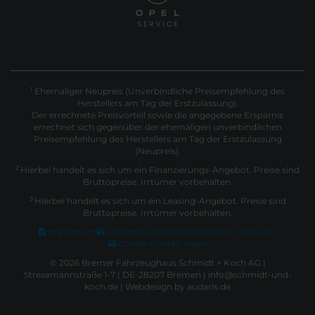
Ehemaliger Neupreis (Unverbindliche Preisempfehlung des
1
Herstellers am Tag der Erstzulassung).
Der errechnete Preisvorteil sowie die angegebene Ersparnis
errechnet sich gegenüber der ehemaligen unverbindlichen
Preisempfehlung des Herstellers am Tag der Erstzulassung
(Neupreis).
2
Hierbei handelt es sich um ein Finanzierungs-Angebot. Preise sind
Bruttopreise. Irrtümer vorbehalten.
3
Hierbei handelt es sich um ein Leasing-Angebot. Preise sind
Bruttopreise. Irrtümer vorbehalten.
Impressum
Datenschutz
Barrierefreiheit
EU Data Act
Cookie Einstellungen
© 2026 Bremer Fahrzeughaus Schmidt + Koch AG |
Stresemannstraße 1-7 | DE-28207 Bremen | info@schmidt-und-
koch.de |
Webdesign by audaris.de