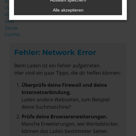
Auswahl speichern
Audi
VW
Alle akzeptieren
Porsche
Seat
Škoda
CUPRA
Fehler: Network Error
Beim Laden ist ein Fehler aufgetreten.
Hier sind ein paar Tipps, die dir helfen können:
Überprüfe deine Firewall und deine
Internetverbindung.
Laden andere Webseiten, zum Beispiel
deine Suchmaschine?
Prüfe deine Browsererweiterungen.
Manche Erweiterungen, wie Werbeblocker,
können das Laden bestimmter Seiten