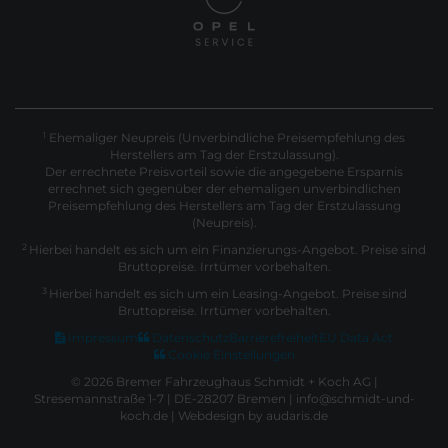
Ehemaliger Neupreis (Unverbindliche Preisempfehlung des
1
Herstellers am Tag der Erstzulassung).
Der errechnete Preisvorteil sowie die angegebene Ersparnis
errechnet sich gegenüber der ehemaligen unverbindlichen
Preisempfehlung des Herstellers am Tag der Erstzulassung
(Neupreis).
2
Hierbei handelt es sich um ein Finanzierungs-Angebot. Preise sind
Bruttopreise. Irrtümer vorbehalten.
3
Hierbei handelt es sich um ein Leasing-Angebot. Preise sind
Bruttopreise. Irrtümer vorbehalten.
Impressum
Datenschutz
Barrierefreiheit
EU Data Act
Cookie Einstellungen
© 2026 Bremer Fahrzeughaus Schmidt + Koch AG |
Stresemannstraße 1-7 | DE-28207 Bremen | info@schmidt-und-
koch.de |
Webdesign by audaris.de