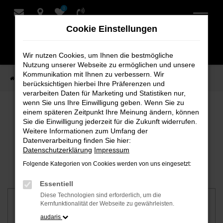
0
Zum
Hauptinhalt
Cookie Einstellungen
springen
Wir nutzen Cookies, um Ihnen die bestmögliche
Nutzung unserer Webseite zu ermöglichen und unsere
Kommunikation mit Ihnen zu verbessern. Wir
Startseite
Fahrzeuganfrage
berücksichtigen hierbei Ihre Präferenzen und
verarbeiten Daten für Marketing und Statistiken nur,
wenn Sie uns Ihre Einwilligung geben. Wenn Sie zu
Fragen Sie uns nach Ihrem
einem späteren Zeitpunkt Ihre Meinung ändern, können
Sie die Einwilligung jederzeit für die Zukunft widerrufen.
Wunschauto
Weitere Informationen zum Umfang der
Datenverarbeitung finden Sie hier:
Datenschutzerklärung
Impressum
Wir finden jedes Fahrzeug für Sie
Folgende Kategorien von Cookies werden von uns eingesetzt:
Essentiell
Diese Technologien sind erforderlich, um die
Fahrzeugdaten
Kernfunktionalität der Webseite zu gewährleisten.
audaris