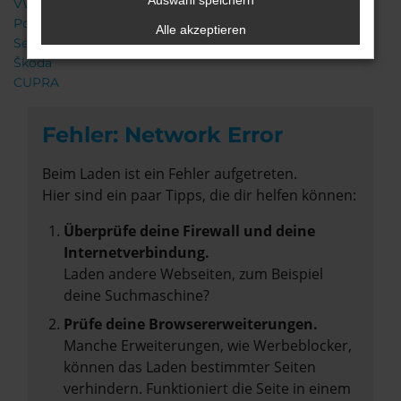
Auswahl speichern
VW
Porsche
Alle akzeptieren
Seat
Škoda
CUPRA
Fehler: Network Error
Beim Laden ist ein Fehler aufgetreten.
Hier sind ein paar Tipps, die dir helfen können:
Überprüfe deine Firewall und deine
Internetverbindung.
Laden andere Webseiten, zum Beispiel
deine Suchmaschine?
Prüfe deine Browsererweiterungen.
Manche Erweiterungen, wie Werbeblocker,
können das Laden bestimmter Seiten
verhindern. Funktioniert die Seite in einem