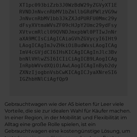
XT1pc093biZzb3J0WzBdW29yZGVyXT1E
RVNDJnNvcnRbMV1bZmllbGRdPWlzVG9w
JnNvcnRbMV1bb3JkZXJdPURFU0Mmc29y
dFsyXVtmaWVsZF09cHJpY2Umc29ydFsy
XVtvcmRlcl09QVNDJmxpbWl0PTIwJnNr
aXA9MCIsCiAgICAiaGVhZGVycyI6IHt9
LAogICAgImJvZHkiOiBudWxsLAogICAg
ImV4cGVjdCI6IHsKICAgICAgInJlc3Bv
bnNlVHlwZSI6ICIiCiAgICB9LAogICAg
InRpbWVvdXQiOiAwLAogICAgInByb2dy
ZXNzIjogbnVsbCwKICAgICJyaXNreSI6
IGZhbHNlCiAgfQp9
Gebrauchtwagen wie der A5 bieten für Leer viele
Vorteile, die sie zur idealen Wahl für Käufer machen.
In einer Region, in der Mobilität und Flexibilität im
Alltag eine große Rolle spielen, ist ein
Gebrauchtwagen eine kostengünstige Lösung, um