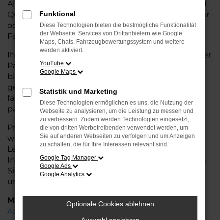
Alternative zum Neuwagen, ohne auf Komfort und
Qualität verzichten zu müssen. Ob im Stadtverkehr
Funktional
oder für längere Fahrten, der A5 überzeugt durch
Diese Technologien bieten die bestmögliche Funktionalität
der Webseite. Services von Drittanbietern wie Google
Fahrkomfort, Sicherheit und Wirtschaftlichkeit.
Maps, Chats, Fahrzeugbewertungssystem und weitere
werden aktiviert.
Ihr Audi Autohaus in Leer ist Ihr vertrauenswürdiger
YouTube
Partner, wenn es um Gebrauchtwagen geht. Wir
Google Maps
bieten Ihnen nicht nur eine große Auswahl an
geprüften Fahrzeugen, sondern auch eine
Statistik und Marketing
fachkundige Beratung, damit Sie das für Sie
Diese Technologien ermöglichen es uns, die Nutzung der
passende Modell finden.
Webseite zu analysieren, um die Leistung zu messen und
zu verbessern. Zudem werden Technologien eingesetzt,
Profitieren Sie von unseren zusätzlichen
Services
die von dritten Werbetreibenden verwendet werden, um
Sie auf anderen Webseiten zu verfolgen und um Anzeigen
wie attraktiven Finanzierungsmöglichkeiten,
zu schalten, die für Ihre Interessen relevant sind.
Leasingangeboten und der bequemen
Google Tag Manager
Inzahlungnahme Ihres alten Fahrzeugs. Besuchen
Google Ads
Sie uns und überzeugen Sie sich von der Qualität
Google Analytics
und dem Service, den wir Ihnen bieten!
Marken
Optionale Cookies ablehnen
Audi