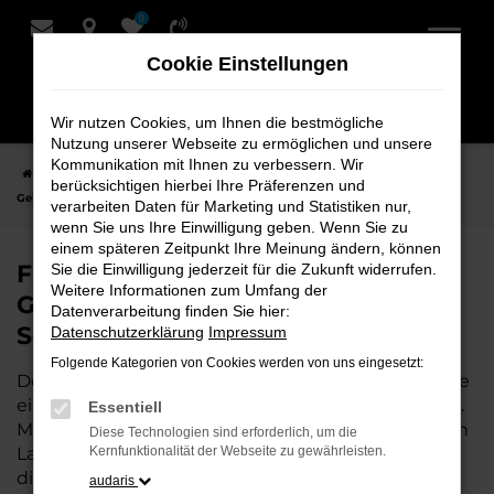
0
Zum
Hauptinhalt
Cookie Einstellungen
springen
Wir nutzen Cookies, um Ihnen die bestmögliche
Nutzung unserer Webseite zu ermöglichen und unsere
Kommunikation mit Ihnen zu verbessern. Wir
Startseite
Leer
Audi
Audi A5
Finden Sie Ihren Audi A5
berücksichtigen hierbei Ihre Präferenzen und
Gebrauchtwagen für Leer bei Schmidt + Koch
verarbeiten Daten für Marketing und Statistiken nur,
wenn Sie uns Ihre Einwilligung geben. Wenn Sie zu
einem späteren Zeitpunkt Ihre Meinung ändern, können
Finden Sie Ihren Audi A5
Sie die Einwilligung jederzeit für die Zukunft widerrufen.
Weitere Informationen zum Umfang der
Gebrauchtwagen für Leer bei
Datenverarbeitung finden Sie hier:
Schmidt + Koch
Datenschutzerklärung
Impressum
Folgende Kategorien von Cookies werden von uns eingesetzt:
Der Audi A5 ist die perfekte Wahl für alle in Leer, die
ein zuverlässiges und modernes Fahrzeug suchen.
Essentiell
Mit seiner erstklassigen Ausstattung, der niedrigen
Diese Technologien sind erforderlich, um die
Laufleistung und der ausgezeichneten Pflege ist
Kernfunktionalität der Webseite zu gewährleisten.
dieser Gebrauchtwagen eine kostengünstige
audaris