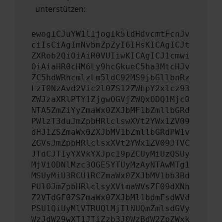
unterstützen:
ewogICJuYW1lIjogIk5ldHdvcmtFcnJv
ciIsCiAgImNvbmZpZyI6IHsKICAgICJt
ZXRob2QiOiAiR0VUIiwKICAgICJ1cmwi
OiAiaHR0cHM6Ly9hcGkueC5ha3MtcHJv
ZC5hdWRhcmlzLm5ldC92MS9jbGllbnRz
LzI0NzAvd2Vic2l0ZS12ZWhpY2xlcz93
ZWJzaXRlPTY1ZjgwOGVjZWQxODQ1Mjc0
NTA5ZmZiYyZmaWx0ZXJbMF1bZmllbGRd
PWlzT3duJmZpbHRlclswXVt2YWx1ZV09
dHJ1ZSZmaWx0ZXJbMV1bZmllbGRdPW1v
ZGVsJmZpbHRlclsxXVt2YWx1ZV09JTVC
JTdCJTIyYXVkYXJpc19pZCUyMiUzQSUy
MjViODNlMzc3OGE5YTUyMzAyNTAwMTg1
MSUyMiU3RCU1RCZmaWx0ZXJbMV1bb3Bd
PUlOJmZpbHRlclsyXVtmaWVsZF09dXNh
Z2VTdGF0ZSZmaWx0ZXJbMl1bdmFsdWVd
PSU1QiUyMlVTRUQlMjIlNUQmZmlsdGVy
WzJdW29wXT1JTiZzb3J0WzBdW2ZpZWxk