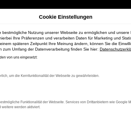
Cookie Einstellungen
ie bestmögliche Nutzung unserer Webseite zu ermöglichen und unsere
hierbei Ihre Präferenzen und verarbeiten Daten für Marketing und Stati
einem späteren Zeitpunkt Ihre Meinung ändern, können Sie die Einwillig
en zum Umfang der Datenverarbeitung finden Sie hier:
Datenschutzerkl
en von uns eingesetzt:
ge bei Schmidt +
rlich, um die Kernfunktionalität der Webseite zu gewährleisten.
die ein zuverlässiges und modernes Fahrzeug suchen. Ob 
nd modernes Design, das sowohl in der Stadt als auch au
estmögliche Funktionalität der Webseite. Services von Drittanbietern wie Google 
 neben einer breiten Auswahl an Audi Fahrzeugen auch 
eitere werden aktiviert.
en maßgeschneiderte Finanzierungslösungen sowie Leas
ngnahme
,
Wartung und Reparaturen
direkt bei Ihrem Au