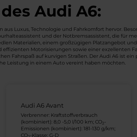
 des
Audi
A6:
n aus Luxus, Technologie und Fahrkomfort hervor. Beson
urhalteassistent und der Notbremsassistent, die für me
 edlen Materialien, einem großzügigen Platzangebot u
und effizienten Motorisierungen sowie einer exzellente
en Fahrspaß auf kurvigen Straßen. Der Audi A6 ist ein p
he Leistung in einem Auto vereint haben möchten.
Audi A6 Avant
Verbrenner: Kraftstoffverbrauch
(kombiniert): 8,0 -5,0 l/100 km; CO
-
2
Emissionen (kombiniert): 181-130 g/km;
CO
-Klasse: G-D
2