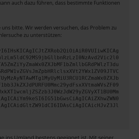
rn kann auch dazu führen, dass bestimmte Funktionen
e uns bitte. Wir werden versuchen, das Problem zu
hlersuche zu unterstützen:
yI6IHsKICAgICJtZXRob2QiOiAiR0VUIiwKICAg
mlzLm5ldC92MS9jbGllbnRzLzI0NzAvd2Vic2l0
TA5ZmZiYyZmaWx0ZXJbMF1bZmllbGRdPWlzT3du
GRdPW1vZGVsJmZpbHRlclsxXVt2YWx1ZV09JTVC
TUyMzAyNTAwMTg1MyUyMiU3RCU1RCZmaWx0ZXJb
F1bb3JkZXJdPURFU0Mmc29ydFsxXVtmaWVsZF09
WxkXT1wcmljZSZzb3J0WzJdW29yZGVyXT1BU0Mm
iAgICAiYm9keSI6IG51bGwsCiAgICAiZXhwZWN0
iAgICAidGltZW91dCI6IDAsCiAgICAicHJvZ3Jl
ge ins Umland bestens geeignet ist. Mit seiner