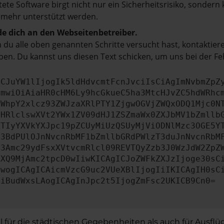
tete Software birgt nicht nur ein Sicherheitsrisiko, sonde
 mehr unterstützt werden.
e dich an den Webseitenbetreiber.
du alle oben genannten Schritte versucht hast, kontaktier
en. Du kannst uns diesen Text schicken, um uns bei der Fe
ICJuYW1lIjogIk5ldHdvcmtFcnJvciIsCiAgImNvbmZpZ
cmwiOiAiaHR0cHM6Ly9hcGkueC5ha3MtcHJvZC5hdWRhc
ZWhpY2xlcz93ZWJzaXRlPTY1ZjgwOGVjZWQxODQ1Mjc0N
bHRlclswXVt2YWx1ZV09dHJ1ZSZmaWx0ZXJbMV1bZmllb
JTIyYXVkYXJpc19pZCUyMiUzQSUyMjViODNlMzc3OGE5Y
b3BdPUlOJnNvcnRbMF1bZmllbGRdPWlzT3duJnNvcnRbM
b3Amc29ydFsxXVtvcmRlcl09REVTQyZzb3J0WzJdW2ZpZ
aXQ9MjAmc2tpcD0wIiwKICAgICJoZWFkZXJzIjoge30sC
ewogICAgICAicmVzcG9uc2VUeXBlIjogIiIKICAgIH0sC
OiBudWxsLAogICAgInJpc2t5IjogZmFsc2UKICB9Cn0=
hl für die städtischen Gegebenheiten als auch für Ausflü