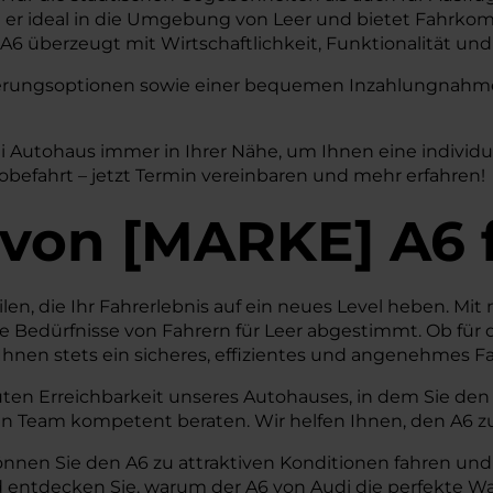
t er ideal in die Umgebung von Leer und bietet Fahrkomf
6 überzeugt mit Wirtschaftlichkeit, Funktionalität und 
nzierungsoptionen sowie einer bequemen Inzahlungnahme 
di Autohaus immer in Ihrer Nähe, um Ihnen eine individ
obefahrt – jetzt Termin vereinbaren und mehr erfahren!
von
[
MARKE
]
A6
eilen, die Ihr Fahrerlebnis auf ein neues Level heben. M
e Bedürfnisse von Fahrern für Leer abgestimmt. Ob für 
hnen stets ein sicheres, effizientes und angenehmes Fa
uten Erreichbarkeit unseres Autohauses, in dem Sie den
n Team kompetent beraten. Wir helfen Ihnen, den A6 zu
önnen Sie den A6 zu attraktiven Konditionen fahren un
ntdecken Sie, warum der A6 von Audi die perfekte Wahl 