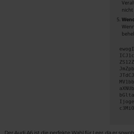
Veral
nicht
Wend
Wenn 
beheb
ewog
ICJ1
ZS12
JmZp
JTdC
MV1b
aXNU
bGlt
Ijog
c3Mi
Der Audi A6 ist die perfekte Wahl für Leer, da er sowo