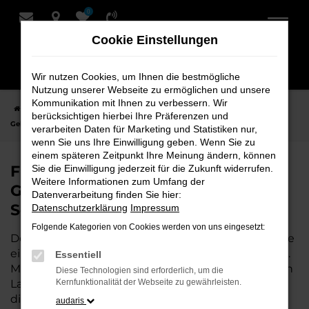
0
Zum
Hauptinhalt
Cookie Einstellungen
springen
Wir nutzen Cookies, um Ihnen die bestmögliche
Nutzung unserer Webseite zu ermöglichen und unsere
Kommunikation mit Ihnen zu verbessern. Wir
Startseite
Leer
Audi
Audi A8
Finden Sie Ihren Audi A8
berücksichtigen hierbei Ihre Präferenzen und
Gebrauchtwagen für Leer bei Schmidt + Koch
verarbeiten Daten für Marketing und Statistiken nur,
wenn Sie uns Ihre Einwilligung geben. Wenn Sie zu
einem späteren Zeitpunkt Ihre Meinung ändern, können
Finden Sie Ihren Audi A8
Sie die Einwilligung jederzeit für die Zukunft widerrufen.
Weitere Informationen zum Umfang der
Gebrauchtwagen für Leer bei
Datenverarbeitung finden Sie hier:
Schmidt + Koch
Datenschutzerklärung
Impressum
Folgende Kategorien von Cookies werden von uns eingesetzt:
Der Audi A8 ist die perfekte Wahl für alle in Leer, die
ein zuverlässiges und modernes Fahrzeug suchen.
Essentiell
Mit seiner erstklassigen Ausstattung, der niedrigen
Diese Technologien sind erforderlich, um die
Laufleistung und der ausgezeichneten Pflege ist
Kernfunktionalität der Webseite zu gewährleisten.
dieser Gebrauchtwagen eine kostengünstige
audaris