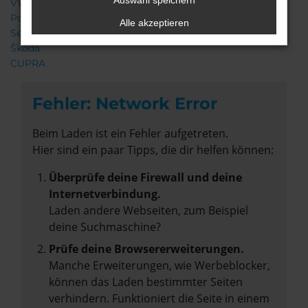
Auswahl speichern
VW
Porsche
Alle akzeptieren
Seat
Škoda
CUPRA
Fehler: Network Error
Beim Laden ist ein Fehler aufgetreten.
Hier sind ein paar Tipps, die dir helfen können:
Überprüfe deine Firewall und deine
Internetverbindung.
Laden andere Webseiten, zum Beispiel
deine Suchmaschine?
Prüfe deine Browsererweiterungen.
Manche Erweiterungen, wie Werbeblocker,
können das Laden bestimmter Seiten
verhindern. Funktioniert die Seite in einem