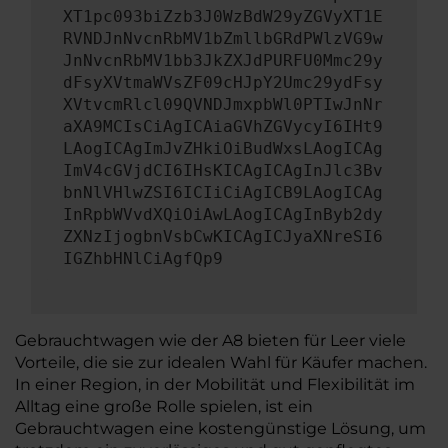
XT1pc093biZzb3J0WzBdW29yZGVyXT1E
RVNDJnNvcnRbMV1bZmllbGRdPWlzVG9w
JnNvcnRbMV1bb3JkZXJdPURFU0Mmc29y
dFsyXVtmaWVsZF09cHJpY2Umc29ydFsy
XVtvcmRlcl09QVNDJmxpbWl0PTIwJnNr
aXA9MCIsCiAgICAiaGVhZGVycyI6IHt9
LAogICAgImJvZHkiOiBudWxsLAogICAg
ImV4cGVjdCI6IHsKICAgICAgInJlc3Bv
bnNlVHlwZSI6ICIiCiAgICB9LAogICAg
InRpbWVvdXQiOiAwLAogICAgInByb2dy
ZXNzIjogbnVsbCwKICAgICJyaXNreSI6
IGZhbHNlCiAgfQp9
Gebrauchtwagen wie der A8 bieten für Leer viele
Vorteile, die sie zur idealen Wahl für Käufer machen.
In einer Region, in der Mobilität und Flexibilität im
Alltag eine große Rolle spielen, ist ein
Gebrauchtwagen eine kostengünstige Lösung, um