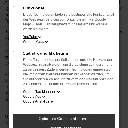
Alternative zum Neuwagen, ohne auf Komfort und
Qualität verzichten zu müssen. Ob im Stadtverkehr
Funktional
oder für längere Fahrten, der A8 überzeugt durch
Diese Technologien bieten die bestmögliche Funktionalität
der Webseite. Services von Drittanbietern wie Google
Fahrkomfort, Sicherheit und Wirtschaftlichkeit.
Maps, Chats, Fahrzeugbewertungssystem und weitere
werden aktiviert.
Ihr Audi Autohaus in Leer ist Ihr vertrauenswürdiger
YouTube
Partner, wenn es um Gebrauchtwagen geht. Wir
Google Maps
bieten Ihnen nicht nur eine große Auswahl an
geprüften Fahrzeugen, sondern auch eine
Statistik und Marketing
fachkundige Beratung, damit Sie das für Sie
Diese Technologien ermöglichen es uns, die Nutzung der
passende Modell finden.
Webseite zu analysieren, um die Leistung zu messen und
zu verbessern. Zudem werden Technologien eingesetzt,
Profitieren Sie von unseren zusätzlichen
Services
die von dritten Werbetreibenden verwendet werden, um
Sie auf anderen Webseiten zu verfolgen und um Anzeigen
wie attraktiven Finanzierungsmöglichkeiten,
zu schalten, die für Ihre Interessen relevant sind.
Leasingangeboten und der bequemen
Google Tag Manager
Inzahlungnahme Ihres alten Fahrzeugs. Besuchen
Google Ads
Sie uns und überzeugen Sie sich von der Qualität
Google Analytics
und dem Service, den wir Ihnen bieten!
Marken
Optionale Cookies ablehnen
Audi