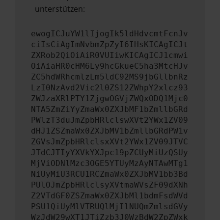
unterstützen:
ewogICJuYW1lIjogIk5ldHdvcmtFcnJv
ciIsCiAgImNvbmZpZyI6IHsKICAgICJt
ZXRob2QiOiAiR0VUIiwKICAgICJ1cmwi
OiAiaHR0cHM6Ly9hcGkueC5ha3MtcHJv
ZC5hdWRhcmlzLm5ldC92MS9jbGllbnRz
LzI0NzAvd2Vic2l0ZS12ZWhpY2xlcz93
ZWJzaXRlPTY1ZjgwOGVjZWQxODQ1Mjc0
NTA5ZmZiYyZmaWx0ZXJbMF1bZmllbGRd
PWlzT3duJmZpbHRlclswXVt2YWx1ZV09
dHJ1ZSZmaWx0ZXJbMV1bZmllbGRdPW1v
ZGVsJmZpbHRlclsxXVt2YWx1ZV09JTVC
JTdCJTIyYXVkYXJpc19pZCUyMiUzQSUy
MjViODNlMzc3OGE5YTUyMzAyNTAwMTg1
NiUyMiU3RCU1RCZmaWx0ZXJbMV1bb3Bd
PUlOJmZpbHRlclsyXVtmaWVsZF09dXNh
Z2VTdGF0ZSZmaWx0ZXJbMl1bdmFsdWVd
PSU1QiUyMlVTRUQlMjIlNUQmZmlsdGVy
WzJdW29wXT1JTiZzb3J0WzBdW2ZpZWxk