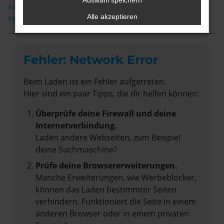
Auswahl speichern
Audi Q3 Gebrauchtwagen Leer
Alle akzeptieren
Audi Q3 Neuwagen Leer
Fehler: Network Error
Beim Laden ist ein Fehler aufgetreten.
Hier sind ein paar Tipps, die dir helfen können:
Überprüfe deine Firewall und deine
Internetverbindung.
Laden andere Webseiten, zum Beispiel
deine Suchmaschine?
Prüfe deine Browsererweiterungen.
Manche Erweiterungen, wie Werbeblocker,
können das Laden bestimmter Seiten
verhindern. Funktioniert die Seite in einem
anderen Browser oder in einem privaten