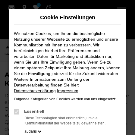
0
Zum
Hauptinhalt
Cookie Einstellungen
springen
Wir nutzen Cookies, um Ihnen die bestmögliche
Nutzung unserer Webseite zu ermöglichen und unsere
Kommunikation mit Ihnen zu verbessern. Wir
Startseite
Leer
Audi
Audi Q3 Fahrzeuge bei Schmidt + Koch für
berücksichtigen hierbei Ihre Präferenzen und
Leer
verarbeiten Daten für Marketing und Statistiken nur,
wenn Sie uns Ihre Einwilligung geben. Wenn Sie zu
einem späteren Zeitpunkt Ihre Meinung ändern, können
Audi Q3 Fahrzeuge bei Schmidt +
Sie die Einwilligung jederzeit für die Zukunft widerrufen.
Weitere Informationen zum Umfang der
Koch für Leer
Datenverarbeitung finden Sie hier:
Datenschutzerklärung
Impressum
Der Audi Q3 ist die perfekte Wahl für alle in Leer, die
Folgende Kategorien von Cookies werden von uns eingesetzt:
ein zuverlässiges und modernes Fahrzeug suchen.
Ob für den täglichen Arbeitsweg,
Essentiell
Wochenendausflüge oder lange Reisen, der Audi
Diese Technologien sind erforderlich, um die
Q3 bietet Komfort, Effizienz und modernes Design,
Kernfunktionalität der Webseite zu gewährleisten.
das sowohl in der Stadt als auch auf dem Land
audaris