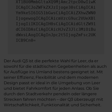
XT1BU0MmbGltaXQ9MjAmc2tpcD0wIiwK
ICAgICJoZWFkZXJzIjoge30sCiAgICAi
Ym9keSI6IG51bGwsCiAgICAiZXhwZWN0
IjogewogICAgICAicmVzcG9uc2VUeXBl
IjogIiIKICAgIH0sCiAgICAidGltZW91
dCI6IDAsCiAgICAicHJvZ3Jlc3MiOiBu
dWxsLAogICAgInJpc2t5IjogZmFsc2UK
ICB9Cn0=
Der Audi Q3 ist die perfekte Wahl für Leer, da er
sowohl für die städtischen Gegebenheiten als auch
für Ausflüge ins Umland bestens geeignet ist. Mit
seiner Effizienz, Flexibilität und dem modernen
Design passt er ideal in die Umgebung von Leer
und bietet Fahrkomfort für jeden Anlass. Ob Sie
durch den Stadtverkehr pendeln oder längere
Strecken fahren möchten – der Q3 überzeugt mit
Wirtschaftlichkeit, Funktionalität und Sicherheit.