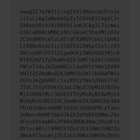
ewogICJuYW1lIjogIk5ldHdvcmtFcnJv
ciIsCiAgImNvbmZpZyI6IHsKICAgICJt
ZXRob2QiOiAiR0VUIiwKICAgICJ1cmwi
OiAiaHR0cHM6Ly9hcGkueC5ha3MtcHJv
ZC5hdWRhcmlzLm5ldC92MS9jbGllbnRz
LzI0NzAvd2Vic2l0ZS12ZWhpY2xlcz93
ZWJzaXRlPTY1ZjgwOGVjZWQxODQ1Mjc0
NTA5ZmZiYyZmaWx0ZXJbMF1bZmllbGRd
PWlzT3duJmZpbHRlclswXVt2YWx1ZV09
dHJ1ZSZmaWx0ZXJbMV1bZmllbGRdPW1v
ZGVsJmZpbHRlclsxXVt2YWx1ZV09JTVC
JTdCJTIyYXVkYXJpc19pZCUyMiUzQSUy
MjViODNlMzc3OGE5YTUyMzAyNTAwMjE4
NSUyMiU3RCU1RCZmaWx0ZXJbMV1bb3Bd
PUlOJnNvcnRbMF1bZmllbGRdPWlzT3du
JnNvcnRbMF1bb3JkZXJdPURFU0Mmc29y
dFsxXVtmaWVsZF09aXNUb3Amc29ydFsx
XVtvcmRlcl09REVTQyZzb3J0WzJdW2Zp
ZWxkXT1wcmljZSZzb3J0WzJdW29yZGVy