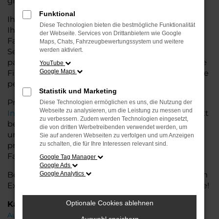
glänzt.
Funktional
Ihr Audi Autohaus in der Nähe von Leer bietet
Diese Technologien bieten die bestmögliche Funktionalität
Ihnen neben einer breiten Auswahl an Audi
der Webseite. Services von Drittanbietern wie Google
Fahrzeugen auch umfassende Beratung und
Maps, Chats, Fahrzeugbewertungssystem und weitere
werden aktiviert.
Service. Wir unterstützen Sie bei der Auswahl des
passenden Modells und bieten maßgeschneiderte
YouTube
Google Maps
Finanzierungslösungen sowie Leasingoptionen, die
perfekt zu Ihrem Budget und Bedarf passen.
Statistik und Marketing
Profitieren Sie von zusätzlichen Services wie
Diese Technologien ermöglichen es uns, die Nutzung der
Webseite zu analysieren, um die Leistung zu messen und
Inzahlungnahme
,
Wartung und Reparaturen
direkt
zu verbessern. Zudem werden Technologien eingesetzt,
bei Ihrem Audi Autohaus in der Nähe von Leer. Mit
die von dritten Werbetreibenden verwendet werden, um
unserer großen Auswahl an Fahrzeugen und der
Sie auf anderen Webseiten zu verfolgen und um Anzeigen
zu schalten, die für Ihre Interessen relevant sind.
professionellen Beratung finden Sie bei uns das
Fahrzeug, das Ihre Ansprüche erfüllt.
Google Tag Manager
Google Ads
Besuchen Sie uns und lassen Sie sich von unserem
Google Analytics
Expertenteam beraten – der Audi Q3 wartet auf Sie!
Optionale Cookies ablehnen
Kategorie
Audi Q3 Leer