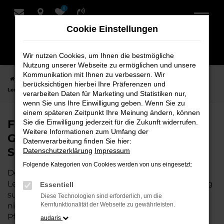
0
Zum
Hauptinhalt
Cookie Einstellungen
springen
Wir nutzen Cookies, um Ihnen die bestmögliche
Nutzung unserer Webseite zu ermöglichen und unsere
Kommunikation mit Ihnen zu verbessern. Wir
Startseite
Leer
CUPRA
CUPRA Leon
Finden Sie Ihren CUPRA
berücksichtigen hierbei Ihre Präferenzen und
Leon Gebrauchtwagen für Leer bei Schmidt + Koch
verarbeiten Daten für Marketing und Statistiken nur,
wenn Sie uns Ihre Einwilligung geben. Wenn Sie zu
einem späteren Zeitpunkt Ihre Meinung ändern, können
Finden Sie Ihren CUPRA Leon
Sie die Einwilligung jederzeit für die Zukunft widerrufen.
Weitere Informationen zum Umfang der
Gebrauchtwagen für Leer bei
Datenverarbeitung finden Sie hier:
Schmidt + Koch
Datenschutzerklärung
Impressum
Folgende Kategorien von Cookies werden von uns eingesetzt:
Der CUPRA Leon ist die perfekte Wahl für alle in
Leer, die ein zuverlässiges und modernes Fahrzeug
Essentiell
suchen.
Mit seiner erstklassigen Ausstattung, der
Diese Technologien sind erforderlich, um die
niedrigen Laufleistung und der ausgezeichneten
Kernfunktionalität der Webseite zu gewährleisten.
Pflege ist dieser Gebrauchtwagen eine
audaris