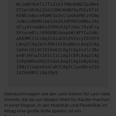
WzJdW29wXT1JTiZzb3J0WzBdW2ZpZWxk
XT1pc093biZzb3J0WzBdW29yZGVyXT1E
RVNDJnNvcnRbMV1bZmllbGRdPWlzVG9w
JnNvcnRbMV1bb3JkZXJdPURFU0Mmc29y
dFsyXVtmaWVsZF09cHJpY2Umc29ydFsy
XVtvcmRlcl09QVNDJmxpbWl0PTIwJnNr
aXA9MCIsCiAgICAiaGVhZGVycyI6IHt9
LAogICAgImJvZHkiOiBudWxsLAogICAg
ImV4cGVjdCI6IHsKICAgICAgInJlc3Bv
bnNlVHlwZSI6ICIiCiAgICB9LAogICAg
InRpbWVvdXQiOiAwLAogICAgInByb2dy
ZXNzIjogbnVsbCwKICAgICJyaXNreSI6
IGZhbHNlCiAgfQp9
Gebrauchtwagen wie der Leon bieten für Leer viele
Vorteile, die sie zur idealen Wahl für Käufer machen.
In einer Region, in der Mobilität und Flexibilität im
Alltag eine große Rolle spielen, ist ein