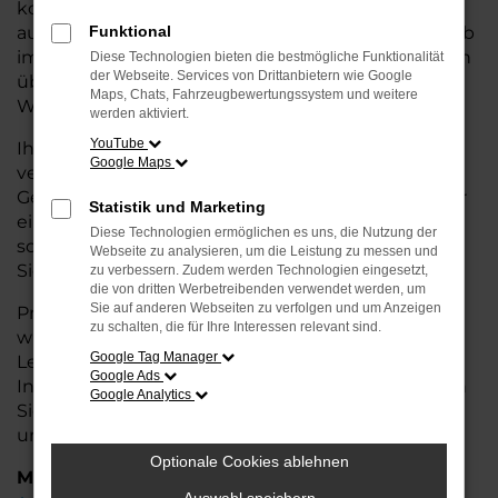
kostengünstige Alternative zum Neuwagen, ohne
auf Komfort und Qualität verzichten zu müssen. Ob
Funktional
im Stadtverkehr oder für längere Fahrten, der Leon
Diese Technologien bieten die bestmögliche Funktionalität
der Webseite. Services von Drittanbietern wie Google
überzeugt durch Fahrkomfort, Sicherheit und
Maps, Chats, Fahrzeugbewertungssystem und weitere
Wirtschaftlichkeit.
werden aktiviert.
YouTube
Ihr CUPRA Autohaus in Leer ist Ihr
Google Maps
vertrauenswürdiger Partner, wenn es um
Gebrauchtwagen geht. Wir bieten Ihnen nicht nur
Statistik und Marketing
eine große Auswahl an geprüften Fahrzeugen,
Diese Technologien ermöglichen es uns, die Nutzung der
sondern auch eine fachkundige Beratung, damit
Webseite zu analysieren, um die Leistung zu messen und
Sie das für Sie passende Modell finden.
zu verbessern. Zudem werden Technologien eingesetzt,
die von dritten Werbetreibenden verwendet werden, um
Sie auf anderen Webseiten zu verfolgen und um Anzeigen
Profitieren Sie von unseren zusätzlichen
Services
zu schalten, die für Ihre Interessen relevant sind.
wie attraktiven Finanzierungsmöglichkeiten,
Google Tag Manager
Leasingangeboten und der bequemen
Google Ads
Inzahlungnahme Ihres alten Fahrzeugs. Besuchen
Google Analytics
Sie uns und überzeugen Sie sich von der Qualität
und dem Service, den wir Ihnen bieten!
Optionale Cookies ablehnen
Marken