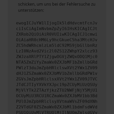
schicken, um uns bei der Fehlersuche zu
unterstützen:
ewogICJuYW1lIjogIk5ldHdvcmtFcnJv
ciIsCiAgImNvbmZpZyI6IHsKICAgICJt
ZXRob2QiOiAiR0VUIiwKICAgICJ1cmwi
OiAiaHR0cHM6Ly9hcGkueC5ha3MtcHJv
ZC5hdWRhcmlzLm5ldC92MS9jbGllbnRz
LzI0NzAvd2Vic2l0ZS12ZWhpY2xlcz93
ZWJzaXRlPTY1ZjgwOGVjZWQxODQ1Mjc0
NTA5ZmZiYyZmaWx0ZXJbMF1bZmllbGRd
PWlzT3duJmZpbHRlclswXVt2YWx1ZV09
dHJ1ZSZmaWx0ZXJbMV1bZmllbGRdPW1v
ZGVsJmZpbHRlclsxXVt2YWx1ZV09JTVC
JTdCJTIyYXVkYXJpc19pZCUyMiUzQSUy
MjVlYTk2ZTAzYjkzZTU2NWFjNjY5MjU1
OCUyMiU3RCU1RCZmaWx0ZXJbMV1bb3Bd
PUlOJmZpbHRlclsyXVtmaWVsZF09dXNh
Z2VTdGF0ZSZmaWx0ZXJbMl1bdmFsdWVd
PSU1QiUyMlVTRUQlMjIlNUQmZmlsdGVy