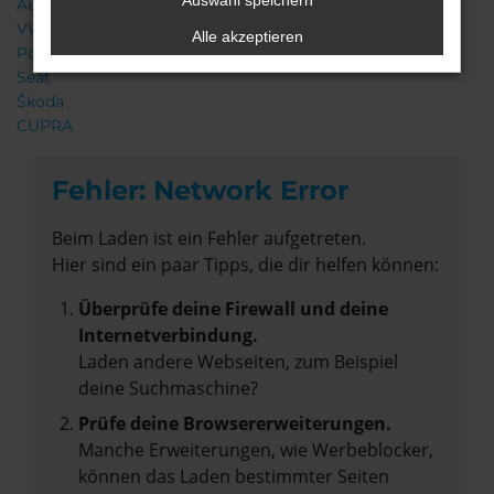
Auswahl speichern
Audi
VW
Alle akzeptieren
Porsche
Seat
Škoda
CUPRA
Fehler: Network Error
Beim Laden ist ein Fehler aufgetreten.
Hier sind ein paar Tipps, die dir helfen können:
Überprüfe deine Firewall und deine
Internetverbindung.
Laden andere Webseiten, zum Beispiel
deine Suchmaschine?
Prüfe deine Browsererweiterungen.
Manche Erweiterungen, wie Werbeblocker,
können das Laden bestimmter Seiten