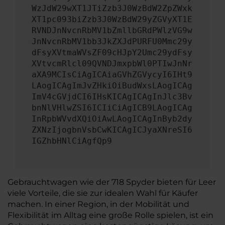
WzJdW29wXT1JTiZzb3J0WzBdW2ZpZWxk
XT1pc093biZzb3J0WzBdW29yZGVyXT1E
RVNDJnNvcnRbMV1bZmllbGRdPWlzVG9w
JnNvcnRbMV1bb3JkZXJdPURFU0Mmc29y
dFsyXVtmaWVsZF09cHJpY2Umc29ydFsy
XVtvcmRlcl09QVNDJmxpbWl0PTIwJnNr
aXA9MCIsCiAgICAiaGVhZGVycyI6IHt9
LAogICAgImJvZHkiOiBudWxsLAogICAg
ImV4cGVjdCI6IHsKICAgICAgInJlc3Bv
bnNlVHlwZSI6ICIiCiAgICB9LAogICAg
InRpbWVvdXQiOiAwLAogICAgInByb2dy
ZXNzIjogbnVsbCwKICAgICJyaXNreSI6
IGZhbHNlCiAgfQp9
Gebrauchtwagen wie der 718 Spyder bieten für Leer
viele Vorteile, die sie zur idealen Wahl für Käufer
machen. In einer Region, in der Mobilität und
Flexibilität im Alltag eine große Rolle spielen, ist ein