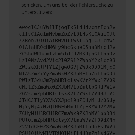
schicken, um uns bei der Fehlersuche zu
unterstützen:
ewogICJuYW1lIjogIk5ldHdvcmtFcnJv
ciIsCiAgImNvbmZpZyI6IHsKICAgICJt
ZXRob2QiOiAiR0VUIiwKICAgICJ1cmwi
OiAiaHR0cHM6Ly9hcGkueC5ha3MtcHJv
ZC5hdWRhcmlzLm5ldC92MS9jbGllbnRz
LzI0NzAvd2Vic2l0ZS12ZWhpY2xlcz93
ZWJzaXRlPTY1ZjgwOGVjZWQxODQ1Mjc0
NTA5ZmZiYyZmaWx0ZXJbMF1bZmllbGRd
PWlzT3duJmZpbHRlclswXVt2YWx1ZV09
dHJ1ZSZmaWx0ZXJbMV1bZmllbGRdPW1v
ZGVsJmZpbHRlclsxXVt2YWx1ZV09JTVC
JTdCJTIyYXVkYXJpc19pZCUyMiUzQSUy
MjYyNjAxNzQ1MWFhMmU1ZjE3YWU2Y2My
ZCUyMiU3RCU1RCZmaWx0ZXJbMV1bb3Bd
PUlOJmZpbHRlclsyXVtmaWVsZF09dXNh
Z2VTdGF0ZSZmaWx0ZXJbMl1bdmFsdWVd
PSU1QiUyMlVTRUQlMjIlNUQmZmlsdGVy