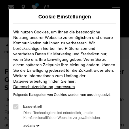
0
Zum
Hauptinhalt
Cookie Einstellungen
springen
Wir nutzen Cookies, um Ihnen die bestmögliche
Nutzung unserer Webseite zu ermöglichen und unsere
Kommunikation mit Ihnen zu verbessern. Wir
Startseite
Leer
Porsche
Porsche 718 Spyder
Finden Sie Ihren
berücksichtigen hierbei Ihre Präferenzen und
Porsche 718 Spyder Gebrauchtwagen für Leer bei Schmidt + Koch
verarbeiten Daten für Marketing und Statistiken nur,
wenn Sie uns Ihre Einwilligung geben. Wenn Sie zu
einem späteren Zeitpunkt Ihre Meinung ändern, können
Finden Sie Ihren Porsche 718 Spyder
Sie die Einwilligung jederzeit für die Zukunft widerrufen.
Weitere Informationen zum Umfang der
Gebrauchtwagen für Leer bei
Datenverarbeitung finden Sie hier:
Schmidt + Koch
Datenschutzerklärung
Impressum
Folgende Kategorien von Cookies werden von uns eingesetzt:
Der Porsche 718 Spyder ist die perfekte Wahl für alle
in Leer, die ein zuverlässiges und modernes
Essentiell
Fahrzeug suchen.
Mit seiner erstklassigen
Diese Technologien sind erforderlich, um die
Ausstattung, der niedrigen Laufleistung und der
Kernfunktionalität der Webseite zu gewährleisten.
ausgezeichneten Pflege ist dieser Gebrauchtwagen
audaris