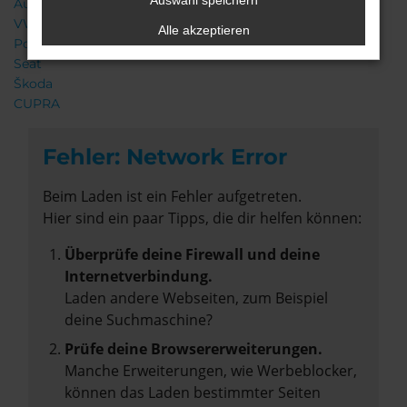
Auswahl speichern
Audi
VW
Alle akzeptieren
Porsche
Seat
Škoda
CUPRA
Fehler: Network Error
Beim Laden ist ein Fehler aufgetreten.
Hier sind ein paar Tipps, die dir helfen können:
Überprüfe deine Firewall und deine
Internetverbindung.
Laden andere Webseiten, zum Beispiel
deine Suchmaschine?
Prüfe deine Browsererweiterungen.
Manche Erweiterungen, wie Werbeblocker,
können das Laden bestimmter Seiten