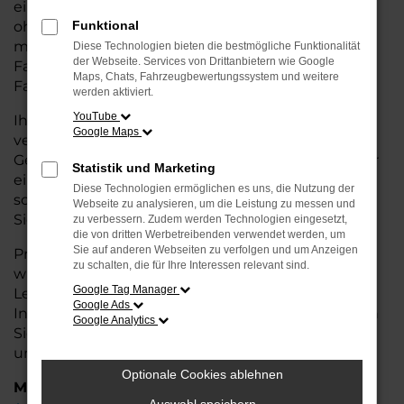
eine kostengünstige Alternative zum Neuwagen,
ohne auf Komfort und Qualität verzichten zu
Funktional
müssen. Ob im Stadtverkehr oder für längere
Diese Technologien bieten die bestmögliche Funktionalität
der Webseite. Services von Drittanbietern wie Google
Fahrten, der 718 Spyder überzeugt durch
Maps, Chats, Fahrzeugbewertungssystem und weitere
Fahrkomfort, Sicherheit und Wirtschaftlichkeit.
werden aktiviert.
YouTube
Ihr Porsche Autohaus in Leer ist Ihr
Google Maps
vertrauenswürdiger Partner, wenn es um
Gebrauchtwagen geht. Wir bieten Ihnen nicht nur
Statistik und Marketing
eine große Auswahl an geprüften Fahrzeugen,
Diese Technologien ermöglichen es uns, die Nutzung der
sondern auch eine fachkundige Beratung, damit
Webseite zu analysieren, um die Leistung zu messen und
Sie das für Sie passende Modell finden.
zu verbessern. Zudem werden Technologien eingesetzt,
die von dritten Werbetreibenden verwendet werden, um
Sie auf anderen Webseiten zu verfolgen und um Anzeigen
Profitieren Sie von unseren zusätzlichen
Services
zu schalten, die für Ihre Interessen relevant sind.
wie attraktiven Finanzierungsmöglichkeiten,
Google Tag Manager
Leasingangeboten und der bequemen
Google Ads
Inzahlungnahme Ihres alten Fahrzeugs. Besuchen
Google Analytics
Sie uns und überzeugen Sie sich von der Qualität
und dem Service, den wir Ihnen bieten!
Optionale Cookies ablehnen
Marken