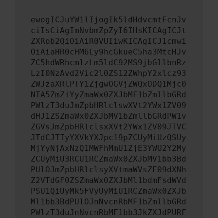
ewogICJuYW1lIjogIk5ldHdvcmtFcnJv
ciIsCiAgImNvbmZpZyI6IHsKICAgICJt
ZXRob2QiOiAiR0VUIiwKICAgICJ1cmwi
OiAiaHR0cHM6Ly9hcGkueC5ha3MtcHJv
ZC5hdWRhcmlzLm5ldC92MS9jbGllbnRz
LzI0NzAvd2Vic2l0ZS12ZWhpY2xlcz93
ZWJzaXRlPTY1ZjgwOGVjZWQxODQ1Mjc0
NTA5ZmZiYyZmaWx0ZXJbMF1bZmllbGRd
PWlzT3duJmZpbHRlclswXVt2YWx1ZV09
dHJ1ZSZmaWx0ZXJbMV1bZmllbGRdPW1v
ZGVsJmZpbHRlclsxXVt2YWx1ZV09JTVC
JTdCJTIyYXVkYXJpc19pZCUyMiUzQSUy
MjYyNjAxNzQ1MWFhMmU1ZjE3YWU2Y2My
ZCUyMiU3RCU1RCZmaWx0ZXJbMV1bb3Bd
PUlOJmZpbHRlclsyXVtmaWVsZF09dXNh
Z2VTdGF0ZSZmaWx0ZXJbMl1bdmFsdWVd
PSU1QiUyMk5FVyUyMiU1RCZmaWx0ZXJb
Ml1bb3BdPUlOJnNvcnRbMF1bZmllbGRd
PWlzT3duJnNvcnRbMF1bb3JkZXJdPURF