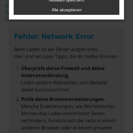
Auswahl speichern
Seat
Alle akzeptieren
Škoda
CUPRA
Fehler: Network Error
Beim Laden ist ein Fehler aufgetreten.
Hier sind ein paar Tipps, die dir helfen können:
Überprüfe deine Firewall und deine
Internetverbindung.
Laden andere Webseiten, zum Beispiel
deine Suchmaschine?
Prüfe deine Browsererweiterungen.
Manche Erweiterungen, wie Werbeblocker,
können das Laden bestimmter Seiten
verhindern. Funktioniert die Seite in einem
anderen Browser oder in einem privaten