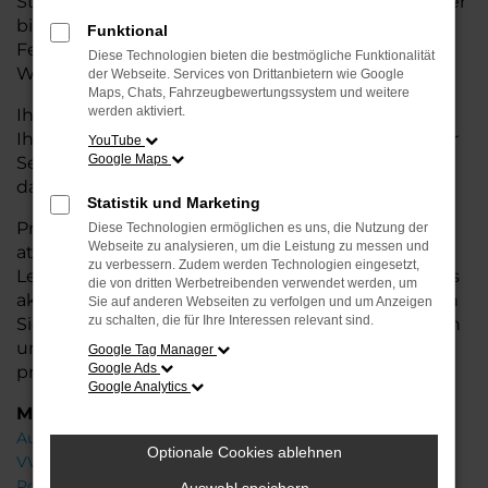
Stadtverkehr oder längere Fahrten – der 718 Spyder
bietet Ihnen höchsten Fahrkomfort, innovative
Funktional
Features und eine herausragende
Diese Technologien bieten die bestmögliche Funktionalität
Wirtschaftlichkeit.
der Webseite. Services von Drittanbietern wie Google
Maps, Chats, Fahrzeugbewertungssystem und weitere
werden aktiviert.
Ihr Porsche Autohaus in der Nähe von Leer steht
Ihnen mit einer breiten Auswahl an Neuwagen zur
YouTube
Google Maps
Seite und bietet Ihnen umfassende
Beratung
,
damit Sie das für Sie passende Fahrzeug finden.
Statistik und Marketing
Profitieren Sie von zusätzlichen Services wie
Diese Technologien ermöglichen es uns, die Nutzung der
Webseite zu analysieren, um die Leistung zu messen und
attraktiven Finanzierungsmöglichkeiten,
zu verbessern. Zudem werden Technologien eingesetzt,
Leasingangeboten und der Inzahlungnahme Ihres
die von dritten Werbetreibenden verwendet werden, um
aktuellen Fahrzeugs. Besuchen Sie uns und lassen
Sie auf anderen Webseiten zu verfolgen und um Anzeigen
zu schalten, die für Ihre Interessen relevant sind.
Sie sich von unseren Experten beraten – wir freuen
uns, Ihnen den perfekten Neuwagen zu
Google Tag Manager
Google Ads
präsentieren!
Google Analytics
Marken
Audi
Optionale Cookies ablehnen
VW
Porsche