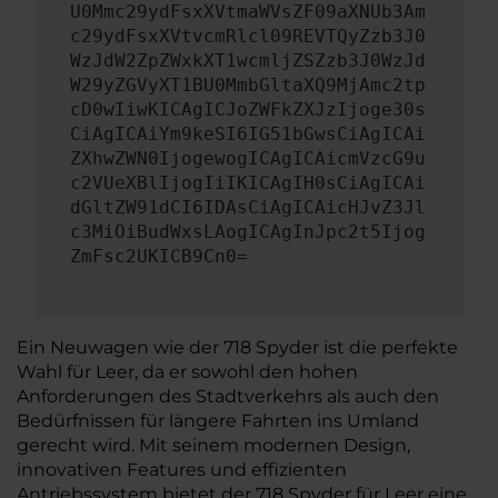
U0Mmc29ydFsxXVtmaWVsZF09aXNUb3Am
c29ydFsxXVtvcmRlcl09REVTQyZzb3J0
WzJdW2ZpZWxkXT1wcmljZSZzb3J0WzJd
W29yZGVyXT1BU0MmbGltaXQ9MjAmc2tp
cD0wIiwKICAgICJoZWFkZXJzIjoge30s
CiAgICAiYm9keSI6IG51bGwsCiAgICAi
ZXhwZWN0IjogewogICAgICAicmVzcG9u
c2VUeXBlIjogIiIKICAgIH0sCiAgICAi
dGltZW91dCI6IDAsCiAgICAicHJvZ3Jl
c3MiOiBudWxsLAogICAgInJpc2t5Ijog
ZmFsc2UKICB9Cn0=
Ein Neuwagen wie der 718 Spyder ist die perfekte
Wahl für Leer, da er sowohl den hohen
Anforderungen des Stadtverkehrs als auch den
Bedürfnissen für längere Fahrten ins Umland
gerecht wird. Mit seinem modernen Design,
innovativen Features und effizienten
Antriebssystem bietet der 718 Spyder für Leer eine