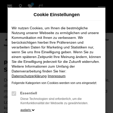
0
Zum
Hauptinhalt
Cookie Einstellungen
springen
Wir nutzen Cookies, um Ihnen die bestmögliche
Nutzung unserer Webseite zu ermöglichen und unsere
Kommunikation mit Ihnen zu verbessern. Wir
Startseite
Leer
Porsche
Porsche 718 Spyder
Porsche 718 Spyder
berücksichtigen hierbei Ihre Präferenzen und
Neuwagen bei Schmidt + Koch für Leer
verarbeiten Daten für Marketing und Statistiken nur,
wenn Sie uns Ihre Einwilligung geben. Wenn Sie zu
einem späteren Zeitpunkt Ihre Meinung ändern, können
Porsche 718 Spyder Neuwagen bei
Sie die Einwilligung jederzeit für die Zukunft widerrufen.
Weitere Informationen zum Umfang der
Schmidt + Koch für Leer
Datenverarbeitung finden Sie hier:
Datenschutzerklärung
Impressum
Der Porsche 718 Spyder ist die perfekte Wahl für alle,
Folgende Kategorien von Cookies werden von uns eingesetzt:
die für Leer einen Neuwagen suchen. Mit seiner
modernen Technik, seinem effizienten Antrieb und
Essentiell
dem stilvollen Design ist der 718 Spyder die ideale
Diese Technologien sind erforderlich, um die
Lösung für jeden, der ein zuverlässiges und
Kernfunktionalität der Webseite zu gewährleisten.
komfortables Fahrzeug möchte. Egal, ob für den
audaris