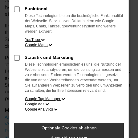
oder längere Fahrten – der 911 bietet Ihnen
höchsten Fahrkomfort, innovative Features und
Funktional
eine herausragende Wirtschaftlichkeit.
Diese Technologien bieten die bestmögliche Funktionalität
der Webseite. Services von Drittanbietern wie Google
Ihr Porsche Autohaus in der Nähe von Leer steht
Maps, Chats, Fahrzeugbewertungssystem und weitere
werden aktiviert.
Ihnen mit einer breiten Auswahl an Neuwagen zur
Seite und bietet Ihnen umfassende
Beratung
,
YouTube
Google Maps
damit Sie das für Sie passende Fahrzeug finden.
Profitieren Sie von zusätzlichen Services wie
Statistik und Marketing
attraktiven Finanzierungsmöglichkeiten,
Diese Technologien ermöglichen es uns, die Nutzung der
Webseite zu analysieren, um die Leistung zu messen und
Leasingangeboten und der Inzahlungnahme Ihres
zu verbessern. Zudem werden Technologien eingesetzt,
aktuellen Fahrzeugs. Besuchen Sie uns und lassen
die von dritten Werbetreibenden verwendet werden, um
Sie sich von unseren Experten beraten – wir freuen
Sie auf anderen Webseiten zu verfolgen und um Anzeigen
zu schalten, die für Ihre Interessen relevant sind.
uns, Ihnen den perfekten Neuwagen zu
präsentieren!
Google Tag Manager
Google Ads
Marken
Google Analytics
Audi
VW
Optionale Cookies ablehnen
Porsche
Seat