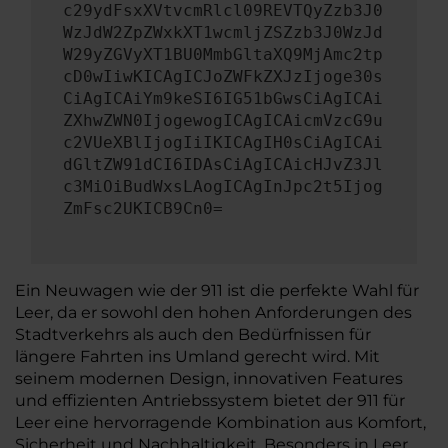
c29ydFsxXVtvcmRlcl09REVTQyZzb3J0
WzJdW2ZpZWxkXT1wcmljZSZzb3J0WzJd
W29yZGVyXT1BU0MmbGltaXQ9MjAmc2tp
cD0wIiwKICAgICJoZWFkZXJzIjoge30s
CiAgICAiYm9keSI6IG51bGwsCiAgICAi
ZXhwZWN0IjogewogICAgICAicmVzcG9u
c2VUeXBlIjogIiIKICAgIH0sCiAgICAi
dGltZW91dCI6IDAsCiAgICAicHJvZ3Jl
c3MiOiBudWxsLAogICAgInJpc2t5Ijog
ZmFsc2UKICB9Cn0=
Ein Neuwagen wie der 911 ist die perfekte Wahl für
Leer, da er sowohl den hohen Anforderungen des
Stadtverkehrs als auch den Bedürfnissen für
längere Fahrten ins Umland gerecht wird. Mit
seinem modernen Design, innovativen Features
und effizienten Antriebssystem bietet der 911 für
Leer eine hervorragende Kombination aus Komfort,
Sicherheit und Nachhaltigkeit. Besonders in Leer,