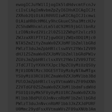
ewogICJuYW1lIjogIk5ldHdvcmtFcnJv
ciIsCiAgImNvbmZpZyI6IHsKICAgICJt
ZXRob2QiOiAiR0VUIiwKICAgICJ1cmwi
OiAiaHR0cHM6Ly9hcGkueC5ha3MtcHJv
ZC5hdWRhcmlzLm5ldC92MS9jbGllbnRz
LzI0NzAvd2Vic2l0ZS12ZWhpY2xlcz93
ZWJzaXRlPTY1ZjgwOGVjZWQxODQ1Mjc0
NTA5ZmZiYyZmaWx0ZXJbMF1bZmllbGRd
PWlzT3duJmZpbHRlclswXVt2YWx1ZV09
dHJ1ZSZmaWx0ZXJbMV1bZmllbGRdPW1v
ZGVsJmZpbHRlclsxXVt2YWx1ZV09JTVC
JTdCJTIyYXVkYXJpc19pZCUyMiUzQSUy
MjViODNlMzc3OGE5YTUyMzAyNTAwMTgx
YSUyMiU3RCU1RCZmaWx0ZXJbMV1bb3Bd
PUlOJmZpbHRlclsyXVtmaWVsZF09dXNh
Z2VTdGF0ZSZmaWx0ZXJbMl1bdmFsdWVd
PSU1QiUyMk5FVyUyMiU1RCZmaWx0ZXJb
Ml1bb3BdPUlOJnNvcnRbMF1bZmllbGRd
PWlzT3duJnNvcnRbMF1bb3JkZXJdPURF
U0Mmc29ydFsxXVtmaWVsZF09aXNUb3Am