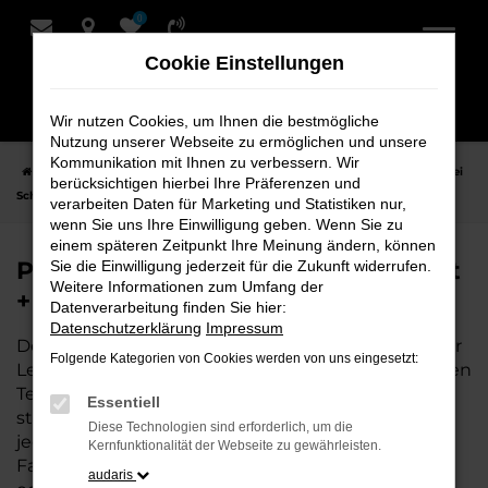
0
Zum
Hauptinhalt
Cookie Einstellungen
springen
Wir nutzen Cookies, um Ihnen die bestmögliche
Nutzung unserer Webseite zu ermöglichen und unsere
Kommunikation mit Ihnen zu verbessern. Wir
Startseite
Leer
Porsche
Porsche 911
Porsche 911 Neuwagen bei
berücksichtigen hierbei Ihre Präferenzen und
Schmidt + Koch für Leer
verarbeiten Daten für Marketing und Statistiken nur,
wenn Sie uns Ihre Einwilligung geben. Wenn Sie zu
einem späteren Zeitpunkt Ihre Meinung ändern, können
Porsche 911 Neuwagen bei Schmidt
Sie die Einwilligung jederzeit für die Zukunft widerrufen.
Weitere Informationen zum Umfang der
+ Koch für Leer
Datenverarbeitung finden Sie hier:
Datenschutzerklärung
Impressum
Der Porsche 911 ist die perfekte Wahl für alle, die für
Folgende Kategorien von Cookies werden von uns eingesetzt:
Leer einen Neuwagen suchen. Mit seiner modernen
Technik, seinem effizienten Antrieb und dem
Essentiell
stilvollen Design ist der 911 die ideale Lösung für
Diese Technologien sind erforderlich, um die
jeden, der ein zuverlässiges und komfortables
Kernfunktionalität der Webseite zu gewährleisten.
Fahrzeug möchte. Egal, ob für den Stadtverkehr
audaris