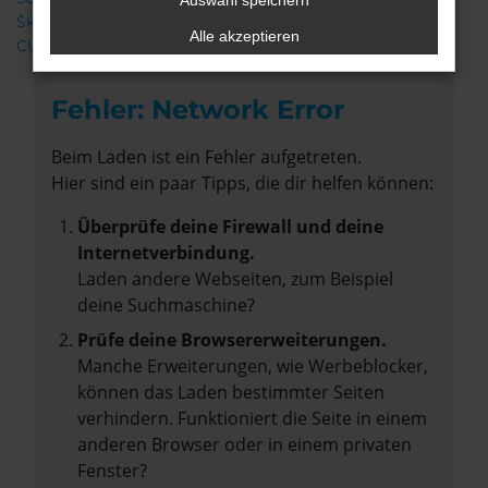
Auswahl speichern
Škoda
Alle akzeptieren
CUPRA
Fehler: Network Error
Beim Laden ist ein Fehler aufgetreten.
Hier sind ein paar Tipps, die dir helfen können:
Überprüfe deine Firewall und deine
Internetverbindung.
Laden andere Webseiten, zum Beispiel
deine Suchmaschine?
Prüfe deine Browsererweiterungen.
Manche Erweiterungen, wie Werbeblocker,
können das Laden bestimmter Seiten
verhindern. Funktioniert die Seite in einem
anderen Browser oder in einem privaten
Fenster?