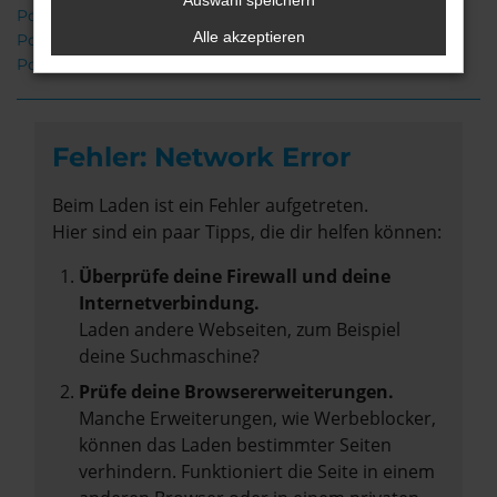
Auswahl speichern
Porsche Cayenne Leer
Alle akzeptieren
Porsche Cayenne Gebrauchtwagen Leer
Porsche Cayenne Neuwagen Leer
Fehler: Network Error
Beim Laden ist ein Fehler aufgetreten.
Hier sind ein paar Tipps, die dir helfen können:
Überprüfe deine Firewall und deine
Internetverbindung.
Laden andere Webseiten, zum Beispiel
deine Suchmaschine?
Prüfe deine Browsererweiterungen.
Manche Erweiterungen, wie Werbeblocker,
können das Laden bestimmter Seiten
verhindern. Funktioniert die Seite in einem