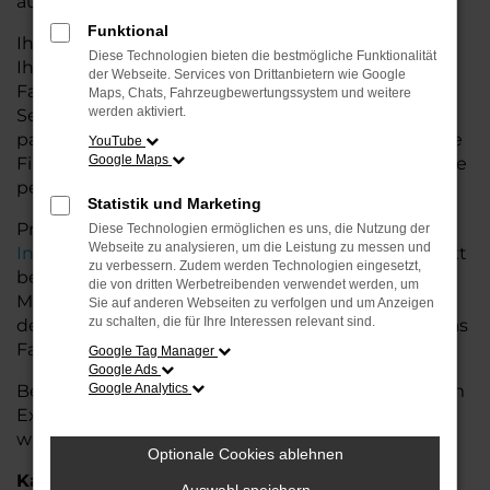
auf dem Land glänzt.
Funktional
Ihr Porsche Autohaus in der Nähe von Leer bietet
Diese Technologien bieten die bestmögliche Funktionalität
Ihnen neben einer breiten Auswahl an Porsche
der Webseite. Services von Drittanbietern wie Google
Fahrzeugen auch umfassende Beratung und
Maps, Chats, Fahrzeugbewertungssystem und weitere
werden aktiviert.
Service. Wir unterstützen Sie bei der Auswahl des
passenden Modells und bieten maßgeschneiderte
YouTube
Google Maps
Finanzierungslösungen sowie Leasingoptionen, die
perfekt zu Ihrem Budget und Bedarf passen.
Statistik und Marketing
Profitieren Sie von zusätzlichen Services wie
Diese Technologien ermöglichen es uns, die Nutzung der
Webseite zu analysieren, um die Leistung zu messen und
Inzahlungnahme
,
Wartung und Reparaturen
direkt
zu verbessern. Zudem werden Technologien eingesetzt,
bei Ihrem Porsche Autohaus in der Nähe von Leer.
die von dritten Werbetreibenden verwendet werden, um
Mit unserer großen Auswahl an Fahrzeugen und
Sie auf anderen Webseiten zu verfolgen und um Anzeigen
zu schalten, die für Ihre Interessen relevant sind.
der professionellen Beratung finden Sie bei uns das
Fahrzeug, das Ihre Ansprüche erfüllt.
Google Tag Manager
Google Ads
Besuchen Sie uns und lassen Sie sich von unserem
Google Analytics
Expertenteam beraten – der Porsche Cayenne
wartet auf Sie!
Optionale Cookies ablehnen
Kategorie