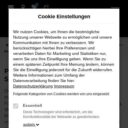
0
Zum
Hauptinhalt
Cookie Einstellungen
springen
Wir nutzen Cookies, um Ihnen die bestmögliche
Nutzung unserer Webseite zu ermöglichen und unsere
Kommunikation mit Ihnen zu verbessern. Wir
Startseite
Leer
Porsche
Porsche Cayenne Fahrzeuge bei Schmidt +
berücksichtigen hierbei Ihre Präferenzen und
Koch für Leer
verarbeiten Daten für Marketing und Statistiken nur,
wenn Sie uns Ihre Einwilligung geben. Wenn Sie zu
einem späteren Zeitpunkt Ihre Meinung ändern, können
Porsche Cayenne Fahrzeuge bei
Sie die Einwilligung jederzeit für die Zukunft widerrufen.
Weitere Informationen zum Umfang der
Schmidt + Koch für Leer
Datenverarbeitung finden Sie hier:
Datenschutzerklärung
Impressum
Der Porsche Cayenne ist die perfekte Wahl für alle
Folgende Kategorien von Cookies werden von uns eingesetzt:
in Leer, die ein zuverlässiges und modernes
Fahrzeug suchen. Ob für den täglichen Arbeitsweg,
Essentiell
Wochenendausflüge oder lange Reisen, der
Diese Technologien sind erforderlich, um die
Porsche Cayenne bietet Komfort, Effizienz und
Kernfunktionalität der Webseite zu gewährleisten.
modernes Design, das sowohl in der Stadt als auch
audaris