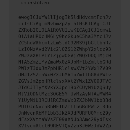
unterstützen:
ewogICJuYW1lIjogIk5ldHdvcmtFcnJv
ciIsCiAgImNvbmZpZyI6IHsKICAgICJt
ZXRob2QiOiAiR0VUIiwKICAgICJ1cmwi
OiAiaHR0cHM6Ly9hcGkueC5ha3MtcHJv
ZC5hdWRhcmlzLm5ldC92MS9jbGllbnRz
LzI0NzAvd2Vic2l0ZS12ZWhpY2xlcz93
ZWJzaXRlPTY1ZjgwOGVjZWQxODQ1Mjc0
NTA5ZmZiYyZmaWx0ZXJbMF1bZmllbGRd
PWlzT3duJmZpbHRlclswXVt2YWx1ZV09
dHJ1ZSZmaWx0ZXJbMV1bZmllbGRdPW1v
ZGVsJmZpbHRlclsxXVt2YWx1ZV09JTVC
JTdCJTIyYXVkYXJpc19pZCUyMiUzQSUy
MjViODNlMzc3OGE5YTUyMzAyNTAwMWM4
YiUyMiU3RCU1RCZmaWx0ZXJbMV1bb3Bd
PUlOJnNvcnRbMF1bZmllbGRdPWlzT3du
JnNvcnRbMF1bb3JkZXJdPURFU0Mmc29y
dFsxXVtmaWVsZF09aXNUb3Amc29ydFsx
XVtvcmRlcl09REVTQyZzb3J0WzJdW2Zp