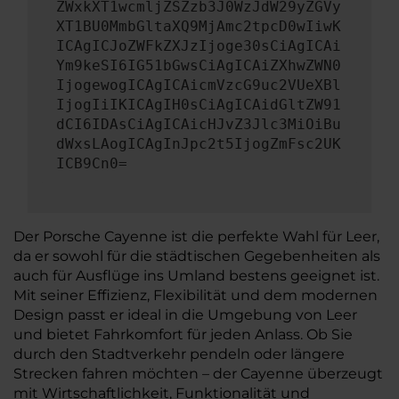
ZWxkXT1wcmljZSZzb3J0WzJdW29yZGVy
XT1BU0MmbGltaXQ9MjAmc2tpcD0wIiwK
ICAgICJoZWFkZXJzIjoge30sCiAgICAi
Ym9keSI6IG51bGwsCiAgICAiZXhwZWN0
IjogewogICAgICAicmVzcG9uc2VUeXBl
IjogIiIKICAgIH0sCiAgICAidGltZW91
dCI6IDAsCiAgICAicHJvZ3Jlc3MiOiBu
dWxsLAogICAgInJpc2t5IjogZmFsc2UK
ICB9Cn0=
Der Porsche Cayenne ist die perfekte Wahl für Leer,
da er sowohl für die städtischen Gegebenheiten als
auch für Ausflüge ins Umland bestens geeignet ist.
Mit seiner Effizienz, Flexibilität und dem modernen
Design passt er ideal in die Umgebung von Leer
und bietet Fahrkomfort für jeden Anlass. Ob Sie
durch den Stadtverkehr pendeln oder längere
Strecken fahren möchten – der Cayenne überzeugt
mit Wirtschaftlichkeit, Funktionalität und