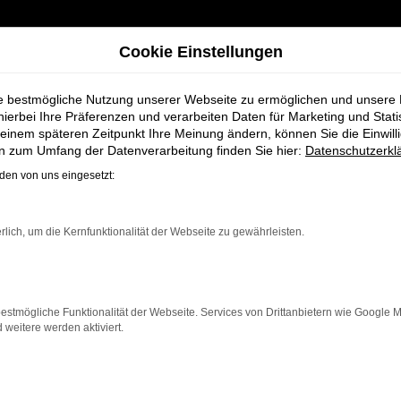
Cookie Einstellungen
ie bestmögliche Nutzung unserer Webseite zu ermöglichen und unsere
hierbei Ihre Präferenzen und verarbeiten Daten für Marketing und Stati
einem späteren Zeitpunkt Ihre Meinung ändern, können Sie die Einwillig
en zum Umfang der Datenverarbeitung finden Sie hier:
Datenschutzerkl
en von uns eingesetzt:
zeuge bei Schmid
rlich, um die Kernfunktionalität der Webseite zu gewährleisten.
estmögliche Funktionalität der Webseite. Services von Drittanbietern wie Google 
eitere werden aktiviert.
r, die ein zuverlässiges und modernes Fahrzeug suchen. 
izienz und modernes Design, das sowohl in der Stadt als
 neben einer breiten Auswahl an Seat Fahrzeugen auch 