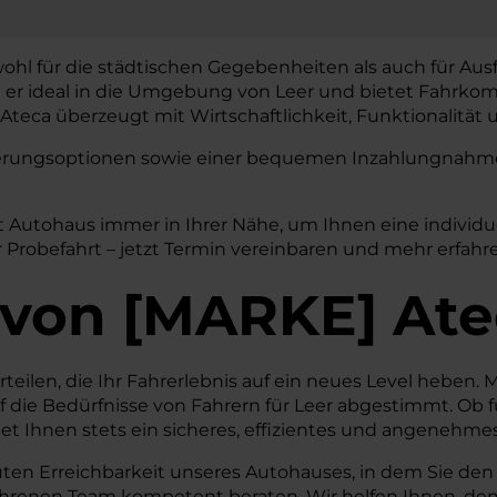
owohl für die städtischen Gegebenheiten als auch für Aus
t er ideal in die Umgebung von Leer und bietet Fahrkomf
teca überzeugt mit Wirtschaftlichkeit, Funktionalität u
nzierungsoptionen sowie einer bequemen Inzahlungnahme 
at Autohaus immer in Ihrer Nähe, um Ihnen eine individ
 Probefahrt – jetzt Termin vereinbaren und mehr erfahr
von
[
MARKE
]
Ate
orteilen, die Ihr Fahrerlebnis auf ein neues Level heben
 die Bedürfnisse von Fahrern für Leer abgestimmt. Ob f
t Ihnen stets ein sicheres, effizientes und angenehmes
uten Erreichbarkeit unseres Autohauses, in dem Sie den
fahrenen Team kompetent beraten. Wir helfen Ihnen, den