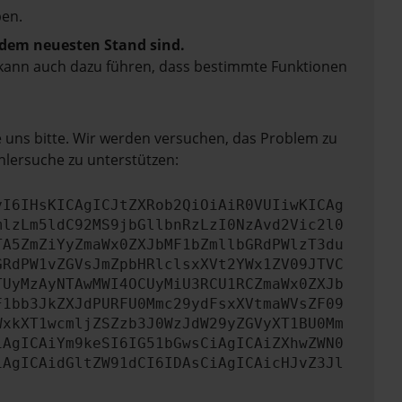
en.
f dem neuesten Stand sind.
rn kann auch dazu führen, dass bestimmte Funktionen
e uns bitte. Wir werden versuchen, das Problem zu
hlersuche zu unterstützen:
yI6IHsKICAgICJtZXRob2QiOiAiR0VUIiwKICAg
mlzLm5ldC92MS9jbGllbnRzLzI0NzAvd2Vic2l0
TA5ZmZiYyZmaWx0ZXJbMF1bZmllbGRdPWlzT3du
GRdPW1vZGVsJmZpbHRlclsxXVt2YWx1ZV09JTVC
TUyMzAyNTAwMWI4OCUyMiU3RCU1RCZmaWx0ZXJb
F1bb3JkZXJdPURFU0Mmc29ydFsxXVtmaWVsZF09
WxkXT1wcmljZSZzb3J0WzJdW29yZGVyXT1BU0Mm
iAgICAiYm9keSI6IG51bGwsCiAgICAiZXhwZWN0
iAgICAidGltZW91dCI6IDAsCiAgICAicHJvZ3Jl