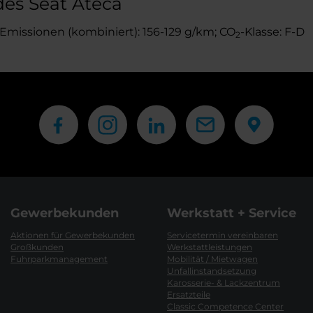
es Seat Ateca
-Emissionen (kombiniert): 156-129 g/km; CO
-Klasse: F-D
2
Gewerbekunden
Werkstatt + Service
Aktionen für Gewerbekunden
Servicetermin vereinbaren
Großkunden
Werkstattleistungen
Fuhrparkmanagement
Mobilität / Mietwagen
Unfallinstandsetzung
Karosserie- & Lackzentrum
Ersatzteile
Classic Competence Center