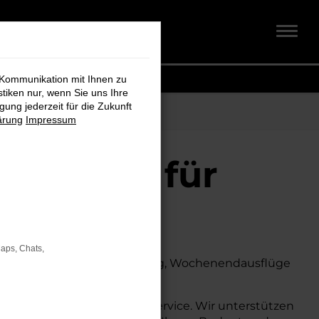
 Kommunikation mit Ihnen zu
stiken nur, wenn Sie uns Ihre
ung jederzeit für die Zukunft
ärung
Impressum
t + Koch für
Maps, Chats,
Ob für den täglichen Arbeitsweg, Wochenendausflüge
 auch auf dem Land glänzt.
umfassende Beratung und Service. Wir unterstützen