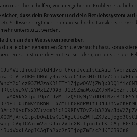
kann manchmal helfen, vorübergehende Probleme zu beheb
e sicher, dass dein Browser und dein Betriebssystem au
tete Software birgt nicht nur ein Sicherheitsrisiko, sonde
 mehr unterstützt werden.
e dich an den Webseitenbetreiber.
du alle oben genannten Schritte versucht hast, kontaktier
en. Du kannst uns diesen Text schicken, um uns bei der Fe
ICJuYW1lIjogIk5ldHdvcmtFcnJvciIsCiAgImNvbmZpZ
cmwiOiAiaHR0cHM6Ly9hcGkueC5ha3MtcHJvZC5hdWRhc
ZWhpY2xlcz93ZWJzaXRlPTY1ZjgwOGVjZWQxODQ1Mjc0N
bHRlclswXVt2YWx1ZV09dHJ1ZSZmaWx0ZXJbMV1bZmllb
JTIyYXVkYXJpc19pZCUyMiUzQSUyMjViODNlMzc3OGE5Y
b3BdPUlOJnNvcnRbMF1bZmllbGRdPWlzT3duJnNvcnRbM
b3Amc29ydFsxXVtvcmRlcl09REVTQyZzb3J0WzJdW2ZpZ
aXQ9MjAmc2tpcD0wIiwKICAgICJoZWFkZXJzIjoge30sC
ewogICAgICAicmVzcG9uc2VUeXBlIjogIiIKICAgIH0sC
OiBudWxsLAogICAgInJpc2t5IjogZmFsc2UKICB9Cn0=