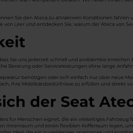
önnen Sie den Ateca zu attraktiven Konditionen fahren
 von Leer und entdecken Sie, warum der Ateca von Seat d
keit
 dass Sie uns jederzeit schnell und problemlos erreichen
önliche Beratung oder Serviceleistungen ohne lange Anf
aratur benötigen oder sich einfach nur über neue Model
ch, Ihre Mobilitätsbedürfnisse zu erfüllen und direkt vo
ich der Seat Ate
ers für Menschen eignet, die ein vielseitiges Fahrzeug 
igen Innenraum und einen flexiblen Kofferraum legen, um
pendler ideal, die ein zuverlässiges, sparsames und komf