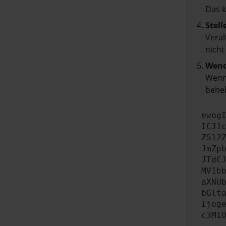
Das 
Stell
Veral
nicht
Wend
Wenn 
beheb
ewog
ICJ1
ZS12
JmZp
JTdC
MV1b
aXNU
bGlt
Ijog
c3Mi