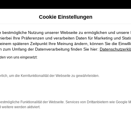
Cookie Einstellungen
ie bestmögliche Nutzung unserer Webseite zu ermöglichen und unsere
hierbei Ihre Präferenzen und verarbeiten Daten für Marketing und Stati
einem späteren Zeitpunkt Ihre Meinung ändern, können Sie die Einwillig
htwagen für Leer bei Schmidt + Koch
en zum Umfang der Datenverarbeitung finden Sie hier:
Datenschutzerkl
en von uns eingesetzt:
n Seat Leon Gebr
rlich, um die Kernfunktionalität der Webseite zu gewährleisten.
t + Koch
estmögliche Funktionalität der Webseite. Services von Drittanbietern wie Google 
eitere werden aktiviert.
 die ein zuverlässiges und modernes Fahrzeug suchen.
Mit 
eser Gebrauchtwagen eine kostengünstige Alternative z
ngere Fahrten, der Leon überzeugt durch Fahrkomfort, Si