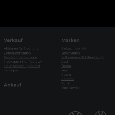
Verkauf
Marken
Aktionen für Neu- und
Elektromobilität
Gebrauchtwagen
Volkswagen
Fahrzeug-Showroom
Volkswagen Nutzfahrzeuge
Neuwagen-Konfigurator
Audi
Elektrofahrzeuge sofort
Škoda
verfügbar
Seat
Cupra
Porsche
Ford
Ankauf
Opel Service