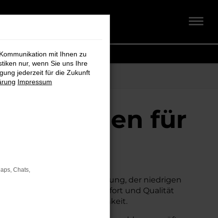
 Kommunikation mit Ihnen zu
stiken nur, wenn Sie uns Ihre
ung jederzeit für die Zukunft
ärung
Impressum
auchtwagen für
Maps, Chats,
seiner erstklassigen Ausstattung, der niedrigen
um Neuwagen, ohne auf Komfort und Qualität
cherheit und Wirtschaftlichkeit.