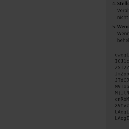
Stell
Veral
nicht
Wend
Wenn 
beheb
ewog
ICJ1
ZS12
JmZp
JTdC
MV1b
MjIl
cnRb
XVtv
LAog
LAog