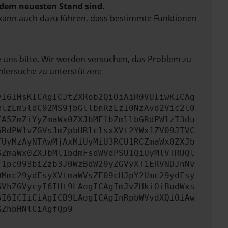
f dem neuesten Stand sind.
rn kann auch dazu führen, dass bestimmte Funktionen
e uns bitte. Wir werden versuchen, das Problem zu
hlersuche zu unterstützen:
yI6IHsKICAgICJtZXRob2QiOiAiR0VUIiwKICAg
mlzLm5ldC92MS9jbGllbnRzLzI0NzAvd2Vic2l0
TA5ZmZiYyZmaWx0ZXJbMF1bZmllbGRdPWlzT3du
GRdPW1vZGVsJmZpbHRlclsxXVt2YWx1ZV09JTVC
TUyMzAyNTAwMjAxMiUyMiU3RCU1RCZmaWx0ZXJb
SZmaWx0ZXJbMl1bdmFsdWVdPSU1QiUyMlVTRUQl
T1pc093biZzb3J0WzBdW29yZGVyXT1ERVNDJnNv
0Mmc29ydFsyXVtmaWVsZF09cHJpY2Umc29ydFsy
GVhZGVycyI6IHt9LAogICAgImJvZHkiOiBudWxs
SI6ICIiCiAgICB9LAogICAgInRpbWVvdXQiOiAw
GZhbHNlCiAgfQp9