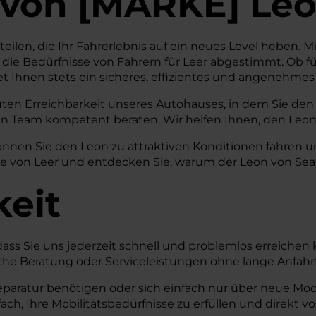
von
[
MARKE
]
Leo
rteilen, die Ihr Fahrerlebnis auf ein neues Level heben.
die Bedürfnisse von Fahrern für Leer abgestimmt. Ob f
 Ihnen stets ein sicheres, effizientes und angenehmes
uten Erreichbarkeit unseres Autohauses, in dem Sie den
n Team kompetent beraten. Wir helfen Ihnen, den Leon 
önnen Sie den Leon zu attraktiven Konditionen fahren 
 von Leer und entdecken Sie, warum der Leon von Seat di
keit
 dass Sie uns jederzeit schnell und problemlos erreichen
önliche Beratung oder Serviceleistungen ohne lange Anf
ratur benötigen oder sich einfach nur über neue Model
ch, Ihre Mobilitätsbedürfnisse zu erfüllen und direkt vo