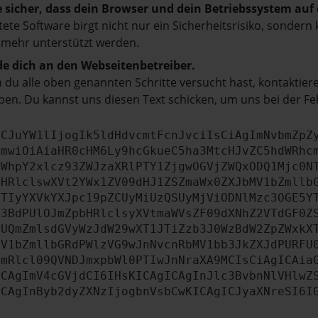
e sicher, dass dein Browser und dein Betriebssystem au
tete Software birgt nicht nur ein Sicherheitsrisiko, sonde
 mehr unterstützt werden.
e dich an den Webseitenbetreiber.
du alle oben genannten Schritte versucht hast, kontaktier
en. Du kannst uns diesen Text schicken, um uns bei der Fe
ICJuYW1lIjogIk5ldHdvcmtFcnJvciIsCiAgImNvbmZpZ
cmwiOiAiaHR0cHM6Ly9hcGkueC5ha3MtcHJvZC5hdWRhc
ZWhpY2xlcz93ZWJzaXRlPTY1ZjgwOGVjZWQxODQ1Mjc0N
bHRlclswXVt2YWx1ZV09dHJ1ZSZmaWx0ZXJbMV1bZmllb
JTIyYXVkYXJpc19pZCUyMiUzQSUyMjViODNlMzc3OGE5Y
b3BdPUlOJmZpbHRlclsyXVtmaWVsZF09dXNhZ2VTdGF0Z
NUQmZmlsdGVyWzJdW29wXT1JTiZzb3J0WzBdW2ZpZWxkX
MV1bZmllbGRdPWlzVG9wJnNvcnRbMV1bb3JkZXJdPURFU
cmRlcl09QVNDJmxpbWl0PTIwJnNraXA9MCIsCiAgICAia
ICAgImV4cGVjdCI6IHsKICAgICAgInJlc3BvbnNlVHlwZ
ICAgInByb2dyZXNzIjogbnVsbCwKICAgICJyaXNreSI6I