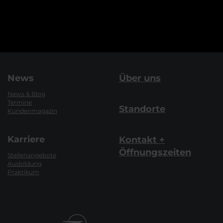
News
Über uns
News & Blog
Termine
Standorte
Kundenmagazin
Karriere
Kontakt +
Öffnungszeiten
Stellenangebote
Ausbildung
Praktikum