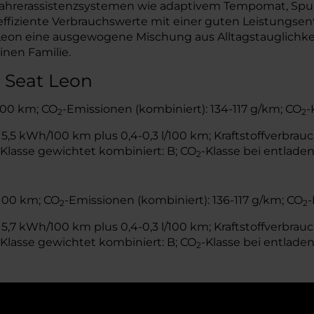
ahrerassistenzsystemen wie adaptivem Tempomat, Spurh
ffiziente Verbrauchswerte mit einer guten Leistungsen
 Leon eine ausgewogene Mischung aus Alltagstauglichke
inen Familie.
 Seat Leon
/100 km; CO
-Emissionen (kombiniert): 134-117 g/km; CO
-
2
2
,5 kWh/100 km plus 0,4-0,3 l/100 km; Kraftstoffverbrauch
-Klasse gewichtet kombiniert: B; CO
-Klasse bei entladen
2
/100 km; CO
-Emissionen (kombiniert): 136-117 g/km; CO
-
2
2
,7 kWh/100 km plus 0,4-0,3 l/100 km; Kraftstoffverbrauch
-Klasse gewichtet kombiniert: B; CO
-Klasse bei entladen
2