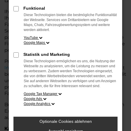
Land glänzt.
Funktional
Ihr Škoda Autohaus in der Nähe von Leer bietet
Diese Technologien bieten die bestmögliche Funktionalität
Ihnen neben einer breiten Auswahl an Škoda
der Webseite. Services von Drittanbietern wie Google
Fahrzeugen auch umfassende Beratung und
Maps, Chats, Fahrzeugbewertungssystem und weitere
werden aktiviert.
Service. Wir unterstützen Sie bei der Auswahl des
passenden Modells und bieten maßgeschneiderte
YouTube
Google Maps
Finanzierungslösungen sowie Leasingoptionen, die
perfekt zu Ihrem Budget und Bedarf passen.
Statistik und Marketing
Profitieren Sie von zusätzlichen Services wie
Diese Technologien ermöglichen es uns, die Nutzung der
Webseite zu analysieren, um die Leistung zu messen und
Inzahlungnahme
,
Wartung und Reparaturen
direkt
zu verbessern. Zudem werden Technologien eingesetzt,
bei Ihrem Škoda Autohaus in der Nähe von Leer. Mit
die von dritten Werbetreibenden verwendet werden, um
unserer großen Auswahl an Fahrzeugen und der
Sie auf anderen Webseiten zu verfolgen und um Anzeigen
zu schalten, die für Ihre Interessen relevant sind.
professionellen Beratung finden Sie bei uns das
Fahrzeug, das Ihre Ansprüche erfüllt.
Google Tag Manager
Google Ads
Besuchen Sie uns und lassen Sie sich von unserem
Google Analytics
Expertenteam beraten – der Škoda Enyaq wartet
auf Sie!
Optionale Cookies ablehnen
Kategorie