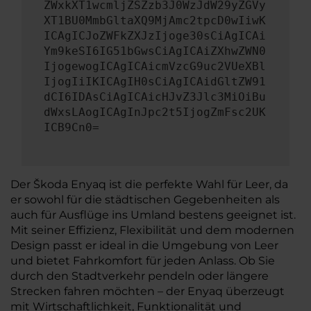
ZWxkXT1wcmljZSZzb3J0WzJdW29yZGVy
XT1BU0MmbGltaXQ9MjAmc2tpcD0wIiwK
ICAgICJoZWFkZXJzIjoge30sCiAgICAi
Ym9keSI6IG51bGwsCiAgICAiZXhwZWN0
IjogewogICAgICAicmVzcG9uc2VUeXBl
IjogIiIKICAgIH0sCiAgICAidGltZW91
dCI6IDAsCiAgICAicHJvZ3Jlc3MiOiBu
dWxsLAogICAgInJpc2t5IjogZmFsc2UK
ICB9Cn0=
Der Škoda Enyaq ist die perfekte Wahl für Leer, da
er sowohl für die städtischen Gegebenheiten als
auch für Ausflüge ins Umland bestens geeignet ist.
Mit seiner Effizienz, Flexibilität und dem modernen
Design passt er ideal in die Umgebung von Leer
und bietet Fahrkomfort für jeden Anlass. Ob Sie
durch den Stadtverkehr pendeln oder längere
Strecken fahren möchten – der Enyaq überzeugt
mit Wirtschaftlichkeit, Funktionalität und