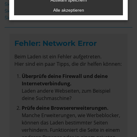
Auswahl speichern
Škoda Enyaq Gebrauchtwagen Leer
Alle akzeptieren
Škoda Enyaq Leer
Škoda Enyaq Neuwagen Leer
Fehler: Network Error
Beim Laden ist ein Fehler aufgetreten.
Hier sind ein paar Tipps, die dir helfen können:
Überprüfe deine Firewall und deine
Internetverbindung.
Laden andere Webseiten, zum Beispiel
deine Suchmaschine?
Prüfe deine Browsererweiterungen.
Manche Erweiterungen, wie Werbeblocker,
können das Laden bestimmter Seiten
verhindern. Funktioniert die Seite in einem