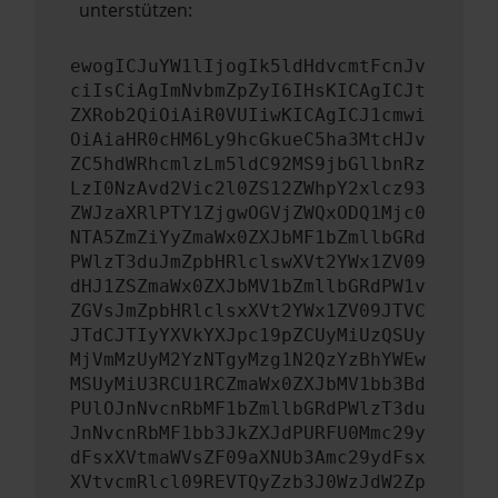
unterstützen:
ewogICJuYW1lIjogIk5ldHdvcmtFcnJv
ciIsCiAgImNvbmZpZyI6IHsKICAgICJt
ZXRob2QiOiAiR0VUIiwKICAgICJ1cmwi
OiAiaHR0cHM6Ly9hcGkueC5ha3MtcHJv
ZC5hdWRhcmlzLm5ldC92MS9jbGllbnRz
LzI0NzAvd2Vic2l0ZS12ZWhpY2xlcz93
ZWJzaXRlPTY1ZjgwOGVjZWQxODQ1Mjc0
NTA5ZmZiYyZmaWx0ZXJbMF1bZmllbGRd
PWlzT3duJmZpbHRlclswXVt2YWx1ZV09
dHJ1ZSZmaWx0ZXJbMV1bZmllbGRdPW1v
ZGVsJmZpbHRlclsxXVt2YWx1ZV09JTVC
JTdCJTIyYXVkYXJpc19pZCUyMiUzQSUy
MjVmMzUyM2YzNTgyMzg1N2QzYzBhYWEw
MSUyMiU3RCU1RCZmaWx0ZXJbMV1bb3Bd
PUlOJnNvcnRbMF1bZmllbGRdPWlzT3du
JnNvcnRbMF1bb3JkZXJdPURFU0Mmc29y
dFsxXVtmaWVsZF09aXNUb3Amc29ydFsx
XVtvcmRlcl09REVTQyZzb3J0WzJdW2Zp