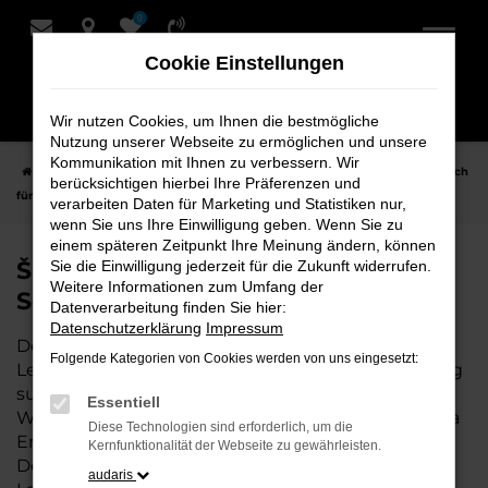
0
Zum
Hauptinhalt
Cookie Einstellungen
springen
Wir nutzen Cookies, um Ihnen die bestmögliche
Nutzung unserer Webseite zu ermöglichen und unsere
Kommunikation mit Ihnen zu verbessern. Wir
Startseite
Leer
Škoda
Škoda Enyaq Fahrzeuge bei Schmidt + Koch
berücksichtigen hierbei Ihre Präferenzen und
für Leer
verarbeiten Daten für Marketing und Statistiken nur,
wenn Sie uns Ihre Einwilligung geben. Wenn Sie zu
einem späteren Zeitpunkt Ihre Meinung ändern, können
Škoda Enyaq Fahrzeuge bei
Sie die Einwilligung jederzeit für die Zukunft widerrufen.
Weitere Informationen zum Umfang der
Schmidt + Koch für Leer
Datenverarbeitung finden Sie hier:
Datenschutzerklärung
Impressum
Der Škoda Enyaq ist die perfekte Wahl für alle in
Folgende Kategorien von Cookies werden von uns eingesetzt:
Leer, die ein zuverlässiges und modernes Fahrzeug
suchen. Ob für den täglichen Arbeitsweg,
Essentiell
Wochenendausflüge oder lange Reisen, der Škoda
Diese Technologien sind erforderlich, um die
Enyaq bietet Komfort, Effizienz und modernes
Kernfunktionalität der Webseite zu gewährleisten.
Design, das sowohl in der Stadt als auch auf dem
audaris