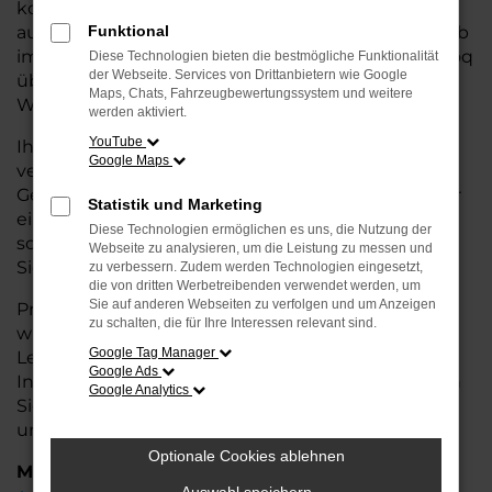
kostengünstige Alternative zum Neuwagen, ohne
auf Komfort und Qualität verzichten zu müssen. Ob
Funktional
im Stadtverkehr oder für längere Fahrten, der Karoq
Diese Technologien bieten die bestmögliche Funktionalität
der Webseite. Services von Drittanbietern wie Google
überzeugt durch Fahrkomfort, Sicherheit und
Maps, Chats, Fahrzeugbewertungssystem und weitere
Wirtschaftlichkeit.
werden aktiviert.
YouTube
Ihr Škoda Autohaus in Leer ist Ihr
Google Maps
vertrauenswürdiger Partner, wenn es um
Gebrauchtwagen geht. Wir bieten Ihnen nicht nur
Statistik und Marketing
eine große Auswahl an geprüften Fahrzeugen,
Diese Technologien ermöglichen es uns, die Nutzung der
sondern auch eine fachkundige Beratung, damit
Webseite zu analysieren, um die Leistung zu messen und
Sie das für Sie passende Modell finden.
zu verbessern. Zudem werden Technologien eingesetzt,
die von dritten Werbetreibenden verwendet werden, um
Sie auf anderen Webseiten zu verfolgen und um Anzeigen
Profitieren Sie von unseren zusätzlichen
Services
zu schalten, die für Ihre Interessen relevant sind.
wie attraktiven Finanzierungsmöglichkeiten,
Google Tag Manager
Leasingangeboten und der bequemen
Google Ads
Inzahlungnahme Ihres alten Fahrzeugs. Besuchen
Google Analytics
Sie uns und überzeugen Sie sich von der Qualität
und dem Service, den wir Ihnen bieten!
Optionale Cookies ablehnen
Marken