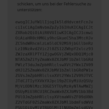
schicken, um uns bei der Fehlersuche zu
unterstützen:
ewogICJuYW1lIjogIk5ldHdvcmtFcnJv
ciIsCiAgImNvbmZpZyI6IHsKICAgICJt
ZXRob2QiOiAiR0VUIiwKICAgICJ1cmwi
OiAiaHR0cHM6Ly9hcGkueC5ha3MtcHJv
ZC5hdWRhcmlzLm5ldC92MS9jbGllbnRz
LzI0NzAvd2Vic2l0ZS12ZWhpY2xlcz93
ZWJzaXRlPTY1ZjgwOGVjZWQxODQ1Mjc0
NTA5ZmZiYyZmaWx0ZXJbMF1bZmllbGRd
PWlzT3duJmZpbHRlclswXVt2YWx1ZV09
dHJ1ZSZmaWx0ZXJbMV1bZmllbGRdPW1v
ZGVsJmZpbHRlclsxXVt2YWx1ZV09JTVC
JTdCJTIyYXVkYXJpc19pZCUyMiUzQSUy
MjViODNlMzc3OGE5YTUyMzAyNTAwMWZj
OSUyMiU3RCU1RCZmaWx0ZXJbMV1bb3Bd
PUlOJmZpbHRlclsyXVtmaWVsZF09dXNh
Z2VTdGF0ZSZmaWx0ZXJbMl1bdmFsdWVd
PSU1QiUyMlVTRUQlMjIlNUQmZmlsdGVy