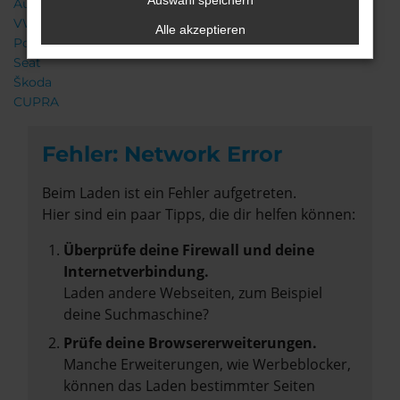
Auswahl speichern
Audi
VW
Alle akzeptieren
Porsche
Seat
Škoda
CUPRA
Fehler: Network Error
Beim Laden ist ein Fehler aufgetreten.
Hier sind ein paar Tipps, die dir helfen können:
Überprüfe deine Firewall und deine
Internetverbindung.
Laden andere Webseiten, zum Beispiel
deine Suchmaschine?
Prüfe deine Browsererweiterungen.
Manche Erweiterungen, wie Werbeblocker,
können das Laden bestimmter Seiten