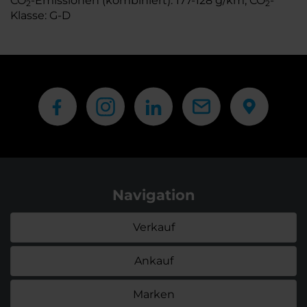
CO
-Emissionen (kombiniert): 177-128 g/km; CO
-
2
2
Klasse: G-D
Navigation
Verkauf
Ankauf
Marken