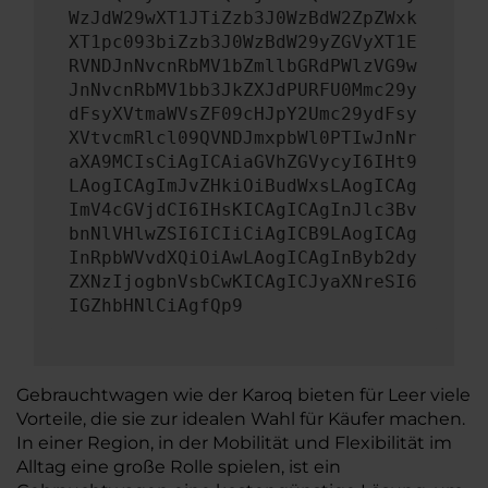
WzJdW29wXT1JTiZzb3J0WzBdW2ZpZWxk
XT1pc093biZzb3J0WzBdW29yZGVyXT1E
RVNDJnNvcnRbMV1bZmllbGRdPWlzVG9w
JnNvcnRbMV1bb3JkZXJdPURFU0Mmc29y
dFsyXVtmaWVsZF09cHJpY2Umc29ydFsy
XVtvcmRlcl09QVNDJmxpbWl0PTIwJnNr
aXA9MCIsCiAgICAiaGVhZGVycyI6IHt9
LAogICAgImJvZHkiOiBudWxsLAogICAg
ImV4cGVjdCI6IHsKICAgICAgInJlc3Bv
bnNlVHlwZSI6ICIiCiAgICB9LAogICAg
InRpbWVvdXQiOiAwLAogICAgInByb2dy
ZXNzIjogbnVsbCwKICAgICJyaXNreSI6
IGZhbHNlCiAgfQp9
Gebrauchtwagen wie der Karoq bieten für Leer viele
Vorteile, die sie zur idealen Wahl für Käufer machen.
In einer Region, in der Mobilität und Flexibilität im
Alltag eine große Rolle spielen, ist ein