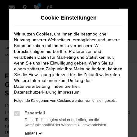
0
Zum
Hauptinhalt
Cookie Einstellungen
springen
Wir nutzen Cookies, um Ihnen die bestmögliche
Nutzung unserer Webseite zu ermöglichen und unsere
Kommunikation mit Ihnen zu verbessern. Wir
Startseite
Leer
Škoda
Škoda Karoq
Finden Sie Ihren Škoda
berücksichtigen hierbei Ihre Präferenzen und
Karoq Gebrauchtwagen für Leer bei Schmidt + Koch
verarbeiten Daten für Marketing und Statistiken nur,
wenn Sie uns Ihre Einwilligung geben. Wenn Sie zu
einem späteren Zeitpunkt Ihre Meinung ändern, können
Finden Sie Ihren Škoda Karoq
Sie die Einwilligung jederzeit für die Zukunft widerrufen.
Weitere Informationen zum Umfang der
Gebrauchtwagen für Leer bei
Datenverarbeitung finden Sie hier:
Schmidt + Koch
Datenschutzerklärung
Impressum
Folgende Kategorien von Cookies werden von uns eingesetzt:
Der Škoda Karoq ist die perfekte Wahl für alle in
Leer, die ein zuverlässiges und modernes Fahrzeug
Essentiell
suchen.
Mit seiner erstklassigen Ausstattung, der
Diese Technologien sind erforderlich, um die
niedrigen Laufleistung und der ausgezeichneten
Kernfunktionalität der Webseite zu gewährleisten.
Pflege ist dieser Gebrauchtwagen eine
audaris