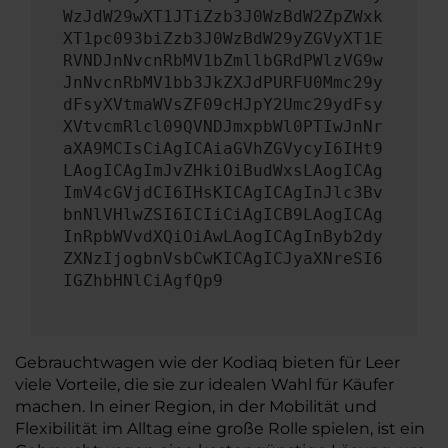
WzJdW29wXT1JTiZzb3J0WzBdW2ZpZWxk
XT1pc093biZzb3J0WzBdW29yZGVyXT1E
RVNDJnNvcnRbMV1bZmllbGRdPWlzVG9w
JnNvcnRbMV1bb3JkZXJdPURFU0Mmc29y
dFsyXVtmaWVsZF09cHJpY2Umc29ydFsy
XVtvcmRlcl09QVNDJmxpbWl0PTIwJnNr
aXA9MCIsCiAgICAiaGVhZGVycyI6IHt9
LAogICAgImJvZHkiOiBudWxsLAogICAg
ImV4cGVjdCI6IHsKICAgICAgInJlc3Bv
bnNlVHlwZSI6ICIiCiAgICB9LAogICAg
InRpbWVvdXQiOiAwLAogICAgInByb2dy
ZXNzIjogbnVsbCwKICAgICJyaXNreSI6
IGZhbHNlCiAgfQp9
Gebrauchtwagen wie der Kodiaq bieten für Leer
viele Vorteile, die sie zur idealen Wahl für Käufer
machen. In einer Region, in der Mobilität und
Flexibilität im Alltag eine große Rolle spielen, ist ein