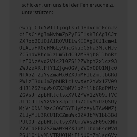
schicken, um uns bei der Fehlersuche zu
unterstützen:
ewogICJuYW1lIjogIk5ldHdvcmtFcnJv
ciIsCiAgImNvbmZpZyI6IHsKICAgICJt
ZXRob2QiOiAiR0VUIiwKICAgICJ1cmwi
OiAiaHR0cHM6Ly9hcGkueC5ha3MtcHJv
ZC5hdWRhcmlzLm5ldC92MS9jbGllbnRz
LzI0NzAvd2Vic2l0ZS12ZWhpY2xlcz93
ZWJzaXRlPTY1ZjgwOGVjZWQxODQ1Mjc0
NTA5ZmZiYyZmaWx0ZXJbMF1bZmllbGRd
PWlzT3duJmZpbHRlclswXVt2YWx1ZV09
dHJ1ZSZmaWx0ZXJbMV1bZmllbGRdPW1v
ZGVsJmZpbHRlclsxXVt2YWx1ZV09JTVC
JTdCJTIyYXVkYXJpc19pZCUyMiUzQSUy
MjViODNlMzc3OGE5YTUyMzAyNTAwMWZj
ZiUyMiU3RCU1RCZmaWx0ZXJbMV1bb3Bd
PUlOJmZpbHRlclsyXVtmaWVsZF09dXNh
Z2VTdGF0ZSZmaWx0ZXJbMl1bdmFsdWVd
PSU1QiUyMlVTRUQlMjIlNUQmZmlsdGVy