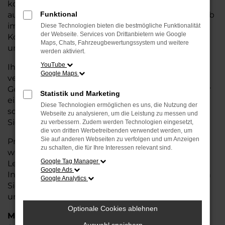
kostengünstige Alternative zum Neuwagen, ohne
auf Komfort und Qualität verzichten zu müssen. Ob
Funktional
im Stadtverkehr oder für längere Fahrten, der
Diese Technologien bieten die bestmögliche Funktionalität
der Webseite. Services von Drittanbietern wie Google
Kodiaq überzeugt durch Fahrkomfort, Sicherheit
Maps, Chats, Fahrzeugbewertungssystem und weitere
und Wirtschaftlichkeit.
werden aktiviert.
YouTube
Ihr Škoda Autohaus in Leer ist Ihr
Google Maps
vertrauenswürdiger Partner, wenn es um
Gebrauchtwagen geht. Wir bieten Ihnen nicht nur
Statistik und Marketing
eine große Auswahl an geprüften Fahrzeugen,
Diese Technologien ermöglichen es uns, die Nutzung der
sondern auch eine fachkundige Beratung, damit
Webseite zu analysieren, um die Leistung zu messen und
Sie das für Sie passende Modell finden.
zu verbessern. Zudem werden Technologien eingesetzt,
die von dritten Werbetreibenden verwendet werden, um
Sie auf anderen Webseiten zu verfolgen und um Anzeigen
Profitieren Sie von unseren zusätzlichen
Services
zu schalten, die für Ihre Interessen relevant sind.
wie attraktiven Finanzierungsmöglichkeiten,
Google Tag Manager
Leasingangeboten und der bequemen
Google Ads
Inzahlungnahme Ihres alten Fahrzeugs. Besuchen
Google Analytics
Sie uns und überzeugen Sie sich von der Qualität
und dem Service, den wir Ihnen bieten!
Optionale Cookies ablehnen
Marken