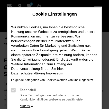
0
Zum
Hauptinhalt
Cookie Einstellungen
springen
Wir nutzen Cookies, um Ihnen die bestmögliche
Nutzung unserer Webseite zu ermöglichen und unsere
Kommunikation mit Ihnen zu verbessern. Wir
Startseite
Leer
Škoda
Škoda Kodiaq
Finden Sie Ihren Škoda
berücksichtigen hierbei Ihre Präferenzen und
Kodiaq Gebrauchtwagen für Leer bei Schmidt + Koch
verarbeiten Daten für Marketing und Statistiken nur,
wenn Sie uns Ihre Einwilligung geben. Wenn Sie zu
einem späteren Zeitpunkt Ihre Meinung ändern, können
Finden Sie Ihren Škoda Kodiaq
Sie die Einwilligung jederzeit für die Zukunft widerrufen.
Weitere Informationen zum Umfang der
Gebrauchtwagen für Leer bei
Datenverarbeitung finden Sie hier:
Schmidt + Koch
Datenschutzerklärung
Impressum
Folgende Kategorien von Cookies werden von uns eingesetzt:
Der Škoda Kodiaq ist die perfekte Wahl für alle in
Leer, die ein zuverlässiges und modernes Fahrzeug
Essentiell
suchen.
Mit seiner erstklassigen Ausstattung, der
Diese Technologien sind erforderlich, um die
niedrigen Laufleistung und der ausgezeichneten
Kernfunktionalität der Webseite zu gewährleisten.
Pflege ist dieser Gebrauchtwagen eine
audaris