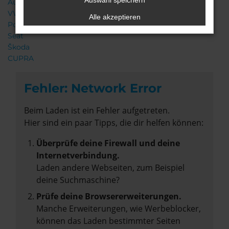
Auswahl speichern
Audi
VW
Alle akzeptieren
Porsche
Seat
Škoda
CUPRA
Fehler: Network Error
Beim Laden ist ein Fehler aufgetreten.
Hier sind ein paar Tipps, die dir helfen können:
Überprüfe deine Firewall und deine
Internetverbindung.
Laden andere Webseiten, zum Beispiel
deine Suchmaschine?
Prüfe deine Browsererweiterungen.
Manche Erweiterungen, wie Werbeblocker,
können das Laden bestimmter Seiten