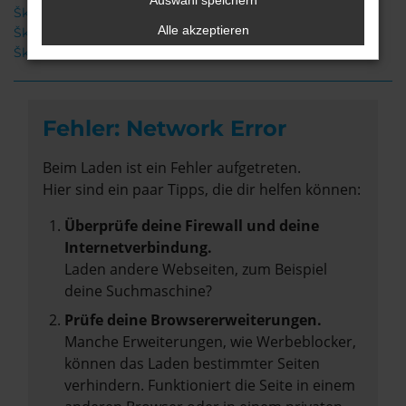
Auswahl speichern
Škoda Superb Neuwagen Leer
Alle akzeptieren
Škoda Superb Gebrauchtwagen Leer
Škoda Superb Leer
Fehler: Network Error
Beim Laden ist ein Fehler aufgetreten.
Hier sind ein paar Tipps, die dir helfen können:
Überprüfe deine Firewall und deine
Internetverbindung.
Laden andere Webseiten, zum Beispiel
deine Suchmaschine?
Prüfe deine Browsererweiterungen.
Manche Erweiterungen, wie Werbeblocker,
können das Laden bestimmter Seiten
verhindern. Funktioniert die Seite in einem