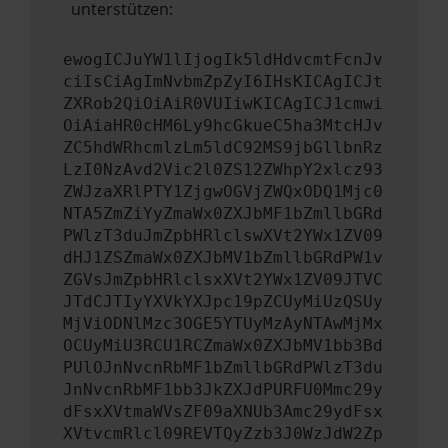
unterstützen:
ewogICJuYW1lIjogIk5ldHdvcmtFcnJv
ciIsCiAgImNvbmZpZyI6IHsKICAgICJt
ZXRob2QiOiAiR0VUIiwKICAgICJ1cmwi
OiAiaHR0cHM6Ly9hcGkueC5ha3MtcHJv
ZC5hdWRhcmlzLm5ldC92MS9jbGllbnRz
LzI0NzAvd2Vic2l0ZS12ZWhpY2xlcz93
ZWJzaXRlPTY1ZjgwOGVjZWQxODQ1Mjc0
NTA5ZmZiYyZmaWx0ZXJbMF1bZmllbGRd
PWlzT3duJmZpbHRlclswXVt2YWx1ZV09
dHJ1ZSZmaWx0ZXJbMV1bZmllbGRdPW1v
ZGVsJmZpbHRlclsxXVt2YWx1ZV09JTVC
JTdCJTIyYXVkYXJpc19pZCUyMiUzQSUy
MjViODNlMzc3OGE5YTUyMzAyNTAwMjMx
OCUyMiU3RCU1RCZmaWx0ZXJbMV1bb3Bd
PUlOJnNvcnRbMF1bZmllbGRdPWlzT3du
JnNvcnRbMF1bb3JkZXJdPURFU0Mmc29y
dFsxXVtmaWVsZF09aXNUb3Amc29ydFsx
XVtvcmRlcl09REVTQyZzb3J0WzJdW2Zp