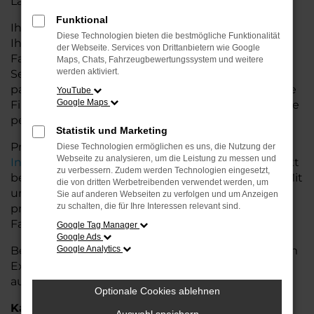
Land glänzt.
Funktional
Ihr Škoda Autohaus in der Nähe von Leer bietet
Diese Technologien bieten die bestmögliche Funktionalität
Ihnen neben einer breiten Auswahl an Škoda
der Webseite. Services von Drittanbietern wie Google
Fahrzeugen auch umfassende Beratung und
Maps, Chats, Fahrzeugbewertungssystem und weitere
werden aktiviert.
Service. Wir unterstützen Sie bei der Auswahl des
passenden Modells und bieten maßgeschneiderte
YouTube
Google Maps
Finanzierungslösungen sowie Leasingoptionen, die
perfekt zu Ihrem Budget und Bedarf passen.
Statistik und Marketing
Profitieren Sie von zusätzlichen Services wie
Diese Technologien ermöglichen es uns, die Nutzung der
Webseite zu analysieren, um die Leistung zu messen und
Inzahlungnahme
,
Wartung und Reparaturen
direkt
zu verbessern. Zudem werden Technologien eingesetzt,
bei Ihrem Škoda Autohaus in der Nähe von Leer. Mit
die von dritten Werbetreibenden verwendet werden, um
unserer großen Auswahl an Fahrzeugen und der
Sie auf anderen Webseiten zu verfolgen und um Anzeigen
zu schalten, die für Ihre Interessen relevant sind.
professionellen Beratung finden Sie bei uns das
Fahrzeug, das Ihre Ansprüche erfüllt.
Google Tag Manager
Google Ads
Besuchen Sie uns und lassen Sie sich von unserem
Google Analytics
Expertenteam beraten – der Škoda Superb wartet
auf Sie!
Optionale Cookies ablehnen
Kategorie