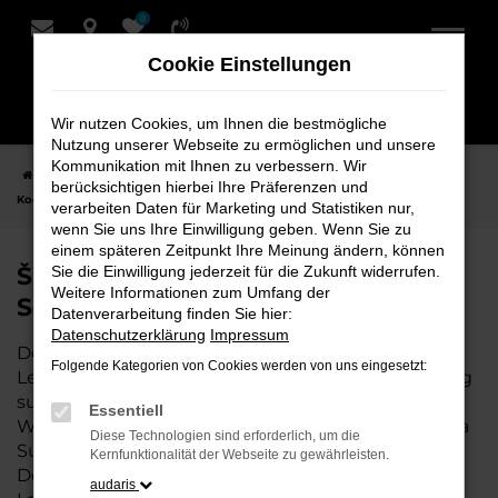
0
Zum
Hauptinhalt
Cookie Einstellungen
springen
Wir nutzen Cookies, um Ihnen die bestmögliche
Nutzung unserer Webseite zu ermöglichen und unsere
Kommunikation mit Ihnen zu verbessern. Wir
Startseite
Leer
Škoda
Škoda Superb Fahrzeuge bei Schmidt +
berücksichtigen hierbei Ihre Präferenzen und
Koch für Leer
verarbeiten Daten für Marketing und Statistiken nur,
wenn Sie uns Ihre Einwilligung geben. Wenn Sie zu
einem späteren Zeitpunkt Ihre Meinung ändern, können
Škoda Superb Fahrzeuge bei
Sie die Einwilligung jederzeit für die Zukunft widerrufen.
Weitere Informationen zum Umfang der
Schmidt + Koch für Leer
Datenverarbeitung finden Sie hier:
Datenschutzerklärung
Impressum
Der Škoda Superb ist die perfekte Wahl für alle in
Folgende Kategorien von Cookies werden von uns eingesetzt:
Leer, die ein zuverlässiges und modernes Fahrzeug
suchen. Ob für den täglichen Arbeitsweg,
Essentiell
Wochenendausflüge oder lange Reisen, der Škoda
Diese Technologien sind erforderlich, um die
Superb bietet Komfort, Effizienz und modernes
Kernfunktionalität der Webseite zu gewährleisten.
Design, das sowohl in der Stadt als auch auf dem
audaris