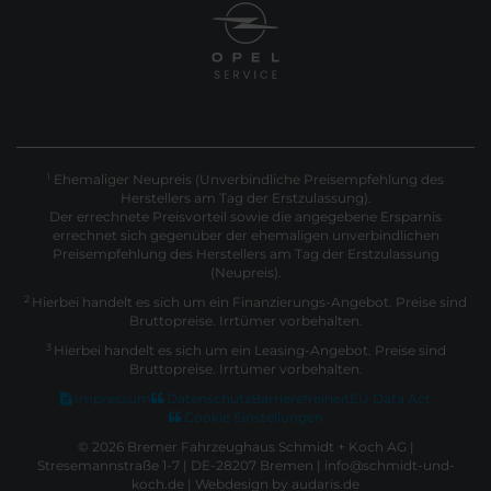
Ehemaliger Neupreis (Unverbindliche Preisempfehlung des
1
Herstellers am Tag der Erstzulassung).
Der errechnete Preisvorteil sowie die angegebene Ersparnis
errechnet sich gegenüber der ehemaligen unverbindlichen
Preisempfehlung des Herstellers am Tag der Erstzulassung
(Neupreis).
2
Hierbei handelt es sich um ein Finanzierungs-Angebot. Preise sind
Bruttopreise. Irrtümer vorbehalten.
3
Hierbei handelt es sich um ein Leasing-Angebot. Preise sind
Bruttopreise. Irrtümer vorbehalten.
Impressum
Datenschutz
Barrierefreiheit
EU Data Act
Cookie Einstellungen
© 2026 Bremer Fahrzeughaus Schmidt + Koch AG |
Stresemannstraße 1-7 | DE-28207 Bremen | info@schmidt-und-
koch.de |
Webdesign by audaris.de