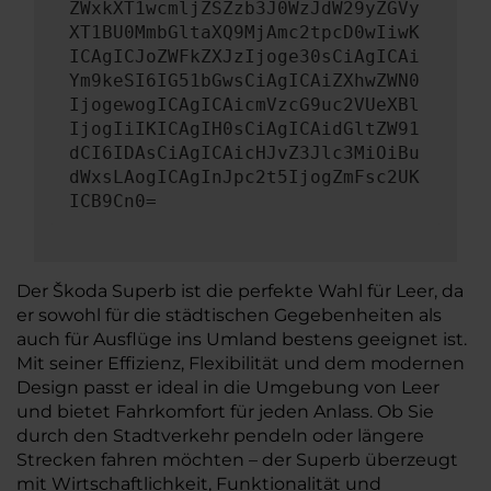
ZWxkXT1wcmljZSZzb3J0WzJdW29yZGVy
XT1BU0MmbGltaXQ9MjAmc2tpcD0wIiwK
ICAgICJoZWFkZXJzIjoge30sCiAgICAi
Ym9keSI6IG51bGwsCiAgICAiZXhwZWN0
IjogewogICAgICAicmVzcG9uc2VUeXBl
IjogIiIKICAgIH0sCiAgICAidGltZW91
dCI6IDAsCiAgICAicHJvZ3Jlc3MiOiBu
dWxsLAogICAgInJpc2t5IjogZmFsc2UK
ICB9Cn0=
Der Škoda Superb ist die perfekte Wahl für Leer, da
er sowohl für die städtischen Gegebenheiten als
auch für Ausflüge ins Umland bestens geeignet ist.
Mit seiner Effizienz, Flexibilität und dem modernen
Design passt er ideal in die Umgebung von Leer
und bietet Fahrkomfort für jeden Anlass. Ob Sie
durch den Stadtverkehr pendeln oder längere
Strecken fahren möchten – der Superb überzeugt
mit Wirtschaftlichkeit, Funktionalität und