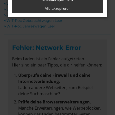
Auswahl speichern
VW T-Roc Tageszulassung Leer
Alle akzeptieren
VW T-Roc Neuwagen Leer
VW T-Roc Leer
VW T-Roc Gebrauchtwagen Leer
VW T-Roc Jahreswagen Leer
Fehler: Network Error
Beim Laden ist ein Fehler aufgetreten.
Hier sind ein paar Tipps, die dir helfen können:
Überprüfe deine Firewall und deine
Internetverbindung.
Laden andere Webseiten, zum Beispiel
deine Suchmaschine?
Prüfe deine Browsererweiterungen.
Manche Erweiterungen, wie Werbeblocker,
können das Laden bestimmter Seiten