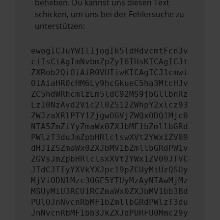
beheben. Du kannst uns diesen Text
schicken, um uns bei der Fehlersuche zu
unterstützen:
ewogICJuYW1lIjogIk5ldHdvcmtFcnJv
ciIsCiAgImNvbmZpZyI6IHsKICAgICJt
ZXRob2QiOiAiR0VUIiwKICAgICJ1cmwi
OiAiaHR0cHM6Ly9hcGkueC5ha3MtcHJv
ZC5hdWRhcmlzLm5ldC92MS9jbGllbnRz
LzI0NzAvd2Vic2l0ZS12ZWhpY2xlcz93
ZWJzaXRlPTY1ZjgwOGVjZWQxODQ1Mjc0
NTA5ZmZiYyZmaWx0ZXJbMF1bZmllbGRd
PWlzT3duJmZpbHRlclswXVt2YWx1ZV09
dHJ1ZSZmaWx0ZXJbMV1bZmllbGRdPW1v
ZGVsJmZpbHRlclsxXVt2YWx1ZV09JTVC
JTdCJTIyYXVkYXJpc19pZCUyMiUzQSUy
MjViODNlMzc3OGE5YTUyMzAyNTAwMjMz
MSUyMiU3RCU1RCZmaWx0ZXJbMV1bb3Bd
PUlOJnNvcnRbMF1bZmllbGRdPWlzT3du
JnNvcnRbMF1bb3JkZXJdPURFU0Mmc29y