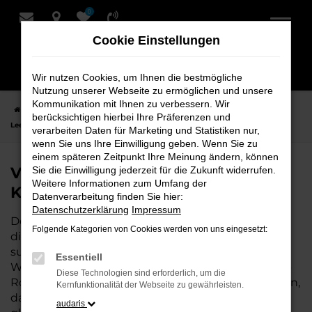
0
Zum
Hauptinhalt
Cookie Einstellungen
springen
Wir nutzen Cookies, um Ihnen die bestmögliche
Nutzung unserer Webseite zu ermöglichen und unsere
Kommunikation mit Ihnen zu verbessern. Wir
Startseite
Leer
VW
VW T-Roc Fahrzeuge bei Schmidt + Koch für
berücksichtigen hierbei Ihre Präferenzen und
Leer
verarbeiten Daten für Marketing und Statistiken nur,
wenn Sie uns Ihre Einwilligung geben. Wenn Sie zu
einem späteren Zeitpunkt Ihre Meinung ändern, können
VW T-Roc Fahrzeuge bei Schmidt +
Sie die Einwilligung jederzeit für die Zukunft widerrufen.
Weitere Informationen zum Umfang der
Koch für Leer
Datenverarbeitung finden Sie hier:
Datenschutzerklärung
Impressum
Der VW T-Roc ist die perfekte Wahl für alle in Leer,
Folgende Kategorien von Cookies werden von uns eingesetzt:
die ein zuverlässiges und modernes Fahrzeug
suchen. Ob für den täglichen Arbeitsweg,
Essentiell
Wochenendausflüge oder lange Reisen, der VW T-
Diese Technologien sind erforderlich, um die
Roc bietet Komfort, Effizienz und modernes Design,
Kernfunktionalität der Webseite zu gewährleisten.
das sowohl in der Stadt als auch auf dem Land
audaris