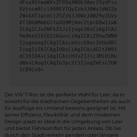
dFsxXVtmaWVsZF09aXNUb3Amc29ydFsx
XVtvcmRlcl09REVTQyZzb3J0WzJdW2Zp
ZWxkXT1wcmljZSZzb3J0WzJdW29yZGVy
XT1BU0MmbGltaXQ9MjAmc2tpcD0wIiwK
ICAgICJoZWFkZXJzIjoge30sCiAgICAi
Ym9keSI6IG51bGwsCiAgICAiZXhwZWN0
IjogewogICAgICAicmVzcG9uc2VUeXBl
IjogIiIKICAgIH0sCiAgICAidGltZW91
dCI6IDAsCiAgICAicHJvZ3Jlc3MiOiBu
dWxsLAogICAgInJpc2t5IjogZmFsc2UK
ICB9Cn0=
Der VW T-Roc ist die perfekte Wahl für Leer, da er
sowohl für die städtischen Gegebenheiten als auch
für Ausflüge ins Umland bestens geeignet ist. Mit
seiner Effizienz, Flexibilität und dem modernen
Design passt er ideal in die Umgebung von Leer
und bietet Fahrkomfort für jeden Anlass. Ob Sie
durch den Stadtverkehr pendeln oder längere