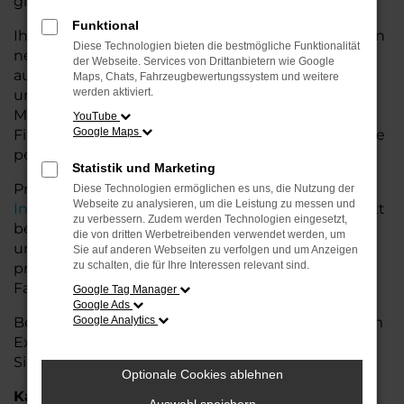
glänzt.
Funktional
Ihr VW Autohaus in der Nähe von Leer bietet Ihnen
Diese Technologien bieten die bestmögliche Funktionalität
neben einer breiten Auswahl an VW Fahrzeugen
der Webseite. Services von Drittanbietern wie Google
auch umfassende Beratung und Service. Wir
Maps, Chats, Fahrzeugbewertungssystem und weitere
werden aktiviert.
unterstützen Sie bei der Auswahl des passenden
Modells und bieten maßgeschneiderte
YouTube
Google Maps
Finanzierungslösungen sowie Leasingoptionen, die
perfekt zu Ihrem Budget und Bedarf passen.
Statistik und Marketing
Profitieren Sie von zusätzlichen Services wie
Diese Technologien ermöglichen es uns, die Nutzung der
Webseite zu analysieren, um die Leistung zu messen und
Inzahlungnahme
,
Wartung und Reparaturen
direkt
zu verbessern. Zudem werden Technologien eingesetzt,
bei Ihrem VW Autohaus in der Nähe von Leer. Mit
die von dritten Werbetreibenden verwendet werden, um
unserer großen Auswahl an Fahrzeugen und der
Sie auf anderen Webseiten zu verfolgen und um Anzeigen
zu schalten, die für Ihre Interessen relevant sind.
professionellen Beratung finden Sie bei uns das
Fahrzeug, das Ihre Ansprüche erfüllt.
Google Tag Manager
Google Ads
Besuchen Sie uns und lassen Sie sich von unserem
Google Analytics
Expertenteam beraten – der VW T-Roc wartet auf
Sie!
Optionale Cookies ablehnen
Kategorie