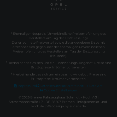
Ehemaliger Neupreis (Unverbindliche Preisempfehlung des
1
Herstellers am Tag der Erstzulassung).
Der errechnete Preisvorteil sowie die angegebene Ersparnis
errechnet sich gegenüber der ehemaligen unverbindlichen
Preisempfehlung des Herstellers am Tag der Erstzulassung
(Neupreis).
2
Hierbei handelt es sich um ein Finanzierungs-Angebot. Preise sind
Bruttopreise. Irrtümer vorbehalten.
3
Hierbei handelt es sich um ein Leasing-Angebot. Preise sind
Bruttopreise. Irrtümer vorbehalten.
Impressum
Datenschutz
Barrierefreiheit
EU Data Act
Cookie Einstellungen
© 2026 Bremer Fahrzeughaus Schmidt + Koch AG |
Stresemannstraße 1-7 | DE-28207 Bremen | info@schmidt-und-
koch.de |
Webdesign by audaris.de