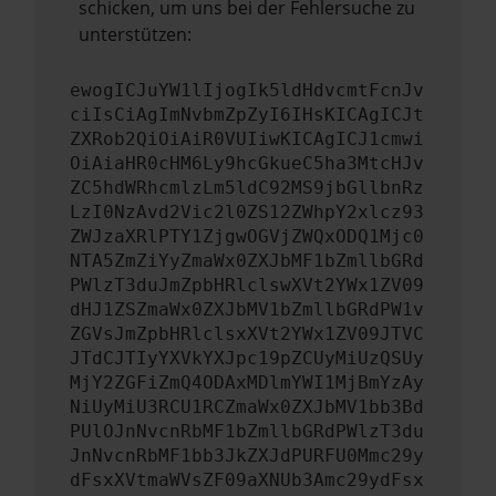
schicken, um uns bei der Fehlersuche zu
unterstützen:
ewogICJuYW1lIjogIk5ldHdvcmtFcnJv
ciIsCiAgImNvbmZpZyI6IHsKICAgICJt
ZXRob2QiOiAiR0VUIiwKICAgICJ1cmwi
OiAiaHR0cHM6Ly9hcGkueC5ha3MtcHJv
ZC5hdWRhcmlzLm5ldC92MS9jbGllbnRz
LzI0NzAvd2Vic2l0ZS12ZWhpY2xlcz93
ZWJzaXRlPTY1ZjgwOGVjZWQxODQ1Mjc0
NTA5ZmZiYyZmaWx0ZXJbMF1bZmllbGRd
PWlzT3duJmZpbHRlclswXVt2YWx1ZV09
dHJ1ZSZmaWx0ZXJbMV1bZmllbGRdPW1v
ZGVsJmZpbHRlclsxXVt2YWx1ZV09JTVC
JTdCJTIyYXVkYXJpc19pZCUyMiUzQSUy
MjY2ZGFiZmQ4ODAxMDlmYWI1MjBmYzAy
NiUyMiU3RCU1RCZmaWx0ZXJbMV1bb3Bd
PUlOJnNvcnRbMF1bZmllbGRdPWlzT3du
JnNvcnRbMF1bb3JkZXJdPURFU0Mmc29y
dFsxXVtmaWVsZF09aXNUb3Amc29ydFsx