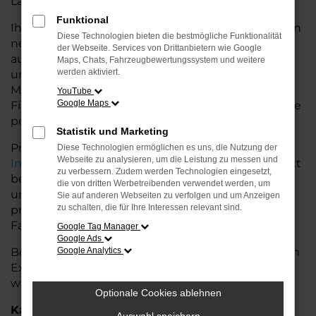
Land glänzt.
Funktional
Ihr VW Autohaus in der Nähe von Leer bietet Ihnen
Diese Technologien bieten die bestmögliche Funktionalität
neben einer breiten Auswahl an VW Fahrzeugen
der Webseite. Services von Drittanbietern wie Google
auch umfassende Beratung und Service. Wir
Maps, Chats, Fahrzeugbewertungssystem und weitere
werden aktiviert.
unterstützen Sie bei der Auswahl des passenden
Modells und bieten maßgeschneiderte
YouTube
Google Maps
Finanzierungslösungen sowie Leasingoptionen, die
perfekt zu Ihrem Budget und Bedarf passen.
Statistik und Marketing
Profitieren Sie von zusätzlichen Services wie
Diese Technologien ermöglichen es uns, die Nutzung der
Webseite zu analysieren, um die Leistung zu messen und
Inzahlungnahme
,
Wartung und Reparaturen
direkt
zu verbessern. Zudem werden Technologien eingesetzt,
bei Ihrem VW Autohaus in der Nähe von Leer. Mit
die von dritten Werbetreibenden verwendet werden, um
unserer großen Auswahl an Fahrzeugen und der
Sie auf anderen Webseiten zu verfolgen und um Anzeigen
zu schalten, die für Ihre Interessen relevant sind.
professionellen Beratung finden Sie bei uns das
Fahrzeug, das Ihre Ansprüche erfüllt.
Google Tag Manager
Google Ads
Besuchen Sie uns und lassen Sie sich von unserem
Google Analytics
Expertenteam beraten – der VW T7 Transporter
wartet auf Sie!
Optionale Cookies ablehnen
Kategorie