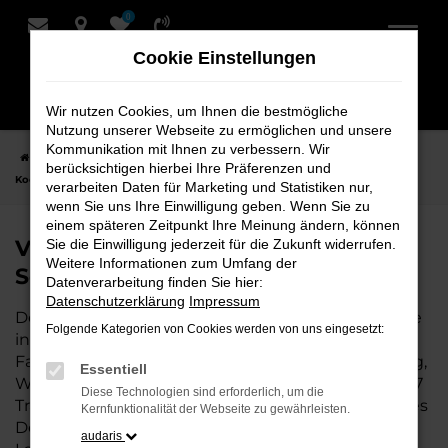
0
Zum
Hauptinhalt
Cookie Einstellungen
springen
Wir nutzen Cookies, um Ihnen die bestmögliche
Nutzung unserer Webseite zu ermöglichen und unsere
Kommunikation mit Ihnen zu verbessern. Wir
Startseite
Leer
VW
VW T7 Transporter Fahrzeuge bei Schmidt +
berücksichtigen hierbei Ihre Präferenzen und
Koch für Leer
verarbeiten Daten für Marketing und Statistiken nur,
wenn Sie uns Ihre Einwilligung geben. Wenn Sie zu
einem späteren Zeitpunkt Ihre Meinung ändern, können
VW T7 Transporter Fahrzeuge bei
Sie die Einwilligung jederzeit für die Zukunft widerrufen.
Weitere Informationen zum Umfang der
Schmidt + Koch für Leer
Datenverarbeitung finden Sie hier:
Datenschutzerklärung
Impressum
Der VW T7 Transporter ist die perfekte Wahl für alle
Folgende Kategorien von Cookies werden von uns eingesetzt:
in Leer, die ein zuverlässiges und modernes
Fahrzeug suchen. Ob für den täglichen Arbeitsweg,
Essentiell
Wochenendausflüge oder lange Reisen, der VW T7
Diese Technologien sind erforderlich, um die
Transporter bietet Komfort, Effizienz und modernes
Kernfunktionalität der Webseite zu gewährleisten.
Design, das sowohl in der Stadt als auch auf dem
audaris