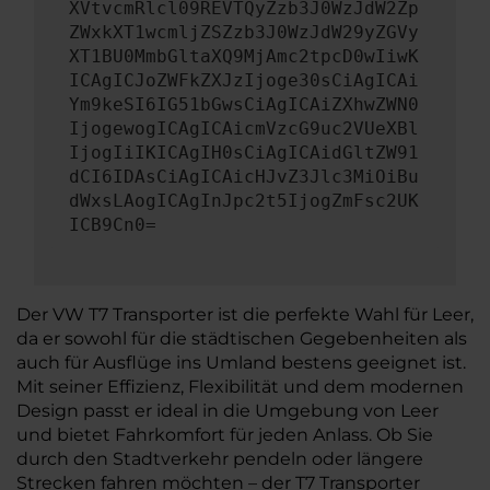
XVtvcmRlcl09REVTQyZzb3J0WzJdW2Zp
ZWxkXT1wcmljZSZzb3J0WzJdW29yZGVy
XT1BU0MmbGltaXQ9MjAmc2tpcD0wIiwK
ICAgICJoZWFkZXJzIjoge30sCiAgICAi
Ym9keSI6IG51bGwsCiAgICAiZXhwZWN0
IjogewogICAgICAicmVzcG9uc2VUeXBl
IjogIiIKICAgIH0sCiAgICAidGltZW91
dCI6IDAsCiAgICAicHJvZ3Jlc3MiOiBu
dWxsLAogICAgInJpc2t5IjogZmFsc2UK
ICB9Cn0=
Der VW T7 Transporter ist die perfekte Wahl für Leer,
da er sowohl für die städtischen Gegebenheiten als
auch für Ausflüge ins Umland bestens geeignet ist.
Mit seiner Effizienz, Flexibilität und dem modernen
Design passt er ideal in die Umgebung von Leer
und bietet Fahrkomfort für jeden Anlass. Ob Sie
durch den Stadtverkehr pendeln oder längere
Strecken fahren möchten – der T7 Transporter