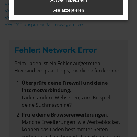
Auswahl speichern
VW T7 Transporter Gebrauchtwagen Leer
Alle akzeptieren
VW T7 Transporter Neuwagen Leer
VW T7 Transporter Leer
VW T7 Transporter Jahreswagen Leer
Fehler: Network Error
Beim Laden ist ein Fehler aufgetreten.
Hier sind ein paar Tipps, die dir helfen können:
Überprüfe deine Firewall und deine
Internetverbindung.
Laden andere Webseiten, zum Beispiel
deine Suchmaschine?
Prüfe deine Browsererweiterungen.
Manche Erweiterungen, wie Werbeblocker,
können das Laden bestimmter Seiten
verhindern. Funktioniert die Seite in einem