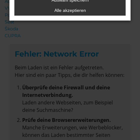
Auswahl speichern
Audi
VW
Alle akzeptieren
Porsche
Seat
Škoda
CUPRA
Fehler: Network Error
Beim Laden ist ein Fehler aufgetreten.
Hier sind ein paar Tipps, die dir helfen können:
Überprüfe deine Firewall und deine
Internetverbindung.
Laden andere Webseiten, zum Beispiel
deine Suchmaschine?
Prüfe deine Browsererweiterungen.
Manche Erweiterungen, wie Werbeblocker,
können das Laden bestimmter Seiten