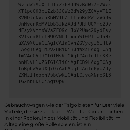
WzJdW29wXT1JTiZzb3J0WzBdW2ZpZWxk
XT1pc093biZzb3J0WzBdW29yZGVyXT1E
RVNDJnNvcnRbMV1bZmllbGRdPWlzVG9w
JnNvcnRbMV1bb3JkZXJdPURFU0Mmc29y
dFsyXVtmaWVsZF09cHJpY2Umc29ydFsy
XVtvcmRlcl09QVNDJmxpbWl0PTIwJnNr
aXA9MCIsCiAgICAiaGVhZGVycyI6IHt9
LAogICAgImJvZHkiOiBudWxsLAogICAg
ImV4cGVjdCI6IHsKICAgICAgInJlc3Bv
bnNlVHlwZSI6ICIiCiAgICB9LAogICAg
InRpbWVvdXQiOiAwLAogICAgInByb2dy
ZXNzIjogbnVsbCwKICAgICJyaXNreSI6
IGZhbHNlCiAgfQp9
Gebrauchtwagen wie der Taigo bieten für Leer viele
Vorteile, die sie zur idealen Wahl für Käufer machen.
In einer Region, in der Mobilität und Flexibilität im
Alltag eine große Rolle spielen, ist ein