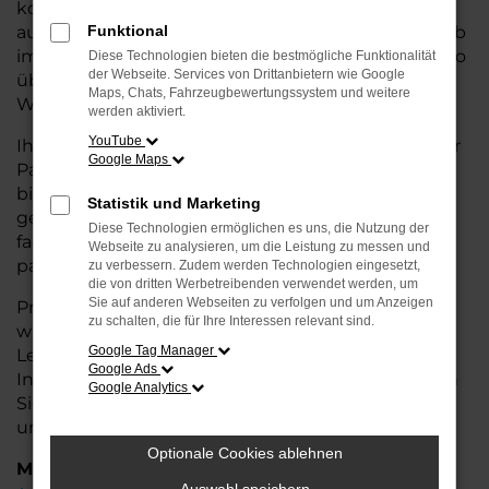
kostengünstige Alternative zum Neuwagen, ohne
auf Komfort und Qualität verzichten zu müssen. Ob
Funktional
im Stadtverkehr oder für längere Fahrten, der Taigo
Diese Technologien bieten die bestmögliche Funktionalität
der Webseite. Services von Drittanbietern wie Google
überzeugt durch Fahrkomfort, Sicherheit und
Maps, Chats, Fahrzeugbewertungssystem und weitere
Wirtschaftlichkeit.
werden aktiviert.
YouTube
Ihr VW Autohaus in Leer ist Ihr vertrauenswürdiger
Google Maps
Partner, wenn es um Gebrauchtwagen geht. Wir
bieten Ihnen nicht nur eine große Auswahl an
Statistik und Marketing
geprüften Fahrzeugen, sondern auch eine
Diese Technologien ermöglichen es uns, die Nutzung der
fachkundige Beratung, damit Sie das für Sie
Webseite zu analysieren, um die Leistung zu messen und
passende Modell finden.
zu verbessern. Zudem werden Technologien eingesetzt,
die von dritten Werbetreibenden verwendet werden, um
Sie auf anderen Webseiten zu verfolgen und um Anzeigen
Profitieren Sie von unseren zusätzlichen
Services
zu schalten, die für Ihre Interessen relevant sind.
wie attraktiven Finanzierungsmöglichkeiten,
Google Tag Manager
Leasingangeboten und der bequemen
Google Ads
Inzahlungnahme Ihres alten Fahrzeugs. Besuchen
Google Analytics
Sie uns und überzeugen Sie sich von der Qualität
und dem Service, den wir Ihnen bieten!
Optionale Cookies ablehnen
Marken