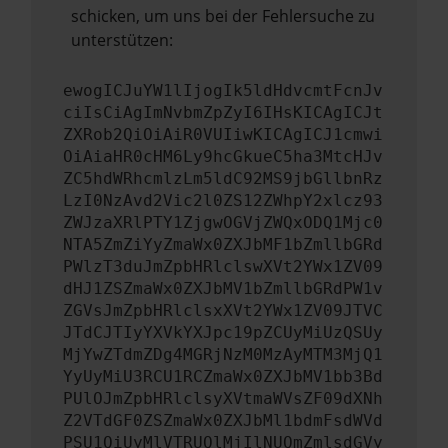
schicken, um uns bei der Fehlersuche zu
unterstützen:
ewogICJuYW1lIjogIk5ldHdvcmtFcnJv
ciIsCiAgImNvbmZpZyI6IHsKICAgICJt
ZXRob2QiOiAiR0VUIiwKICAgICJ1cmwi
OiAiaHR0cHM6Ly9hcGkueC5ha3MtcHJv
ZC5hdWRhcmlzLm5ldC92MS9jbGllbnRz
LzI0NzAvd2Vic2l0ZS12ZWhpY2xlcz93
ZWJzaXRlPTY1ZjgwOGVjZWQxODQ1Mjc0
NTA5ZmZiYyZmaWx0ZXJbMF1bZmllbGRd
PWlzT3duJmZpbHRlclswXVt2YWx1ZV09
dHJ1ZSZmaWx0ZXJbMV1bZmllbGRdPW1v
ZGVsJmZpbHRlclsxXVt2YWx1ZV09JTVC
JTdCJTIyYXVkYXJpc19pZCUyMiUzQSUy
MjYwZTdmZDg4MGRjNzM0MzAyMTM3MjQ1
YyUyMiU3RCU1RCZmaWx0ZXJbMV1bb3Bd
PUlOJmZpbHRlclsyXVtmaWVsZF09dXNh
Z2VTdGF0ZSZmaWx0ZXJbMl1bdmFsdWVd
PSU1QiUyMlVTRUQlMjIlNUQmZmlsdGVy