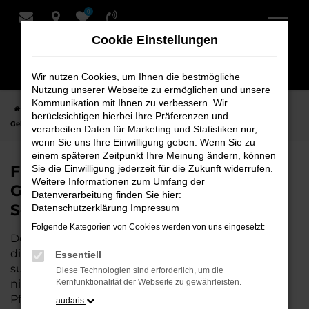
0
Zum
Hauptinhalt
Cookie Einstellungen
springen
Wir nutzen Cookies, um Ihnen die bestmögliche
Nutzung unserer Webseite zu ermöglichen und unsere
Kommunikation mit Ihnen zu verbessern. Wir
Startseite
Leer
VW
VW Taigo
Finden Sie Ihren VW Taigo
berücksichtigen hierbei Ihre Präferenzen und
Gebrauchtwagen für Leer bei Schmidt + Koch
verarbeiten Daten für Marketing und Statistiken nur,
wenn Sie uns Ihre Einwilligung geben. Wenn Sie zu
einem späteren Zeitpunkt Ihre Meinung ändern, können
Finden Sie Ihren VW Taigo
Sie die Einwilligung jederzeit für die Zukunft widerrufen.
Weitere Informationen zum Umfang der
Gebrauchtwagen für Leer bei
Datenverarbeitung finden Sie hier:
Schmidt + Koch
Datenschutzerklärung
Impressum
Folgende Kategorien von Cookies werden von uns eingesetzt:
Der VW Taigo ist die perfekte Wahl für alle in Leer,
die ein zuverlässiges und modernes Fahrzeug
Essentiell
suchen.
Mit seiner erstklassigen Ausstattung, der
Diese Technologien sind erforderlich, um die
niedrigen Laufleistung und der ausgezeichneten
Kernfunktionalität der Webseite zu gewährleisten.
Pflege ist dieser Gebrauchtwagen eine
audaris