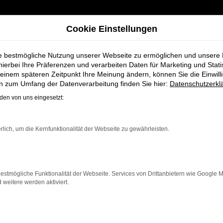
Cookie Einstellungen
ie bestmögliche Nutzung unserer Webseite zu ermöglichen und unsere
hierbei Ihre Präferenzen und verarbeiten Daten für Marketing und Stati
einem späteren Zeitpunkt Ihre Meinung ändern, können Sie die Einwillig
 Koch für Leer
en zum Umfang der Datenverarbeitung finden Sie hier:
Datenschutzerkl
en von uns eingesetzt:
agen bei Schmidt
rlich, um die Kernfunktionalität der Webseite zu gewährleisten.
estmögliche Funktionalität der Webseite. Services von Drittanbietern wie Google 
eitere werden aktiviert.
 Leer einen Neuwagen suchen. Mit seiner modernen Techni
r ein zuverlässiges und komfortables Fahrzeug möchte. E
tive Features und eine herausragende Wirtschaftlichkei