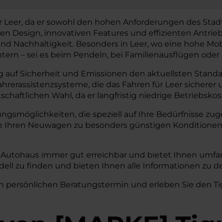
r Leer, da er sowohl den hohen Anforderungen des Stadt
 Design, innovativen Features und effizienten Antrieb
Nachhaltigkeit. Besonders in Leer, wo eine hohe Mobilitä
tern – sei es beim Pendeln, bei Familienausflügen oder 
 auf Sicherheit und Emissionen den aktuellsten Standar
ahrerassistenzsysteme, die das Fahren für Leer sichere
chaftlichen Wahl, da er langfristig niedrige Betriebsko
rungsmöglichkeiten, die speziell auf Ihre Bedürfnisse 
ie Ihren Neuwagen zu besonders günstigen Konditionen
W Autohaus immer gut erreichbar und bietet Ihnen umfa
dell zu finden und bieten Ihnen alle Informationen zu 
n persönlichen Beratungstermin und erleben Sie den Tig