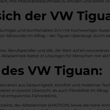
ch, Ihre Mobilitätsbedürfnisse zu erfüllen und direkt vo
sich der VW Tigu
es, geräumiges und komfortables SUV mit hochwertiger Au
r Allrounder im Alltag – der Tiguan überzeugt durch sei
ahrer, Berufspendler und alle, die Wert auf ein souverä
 Allradantrieb bietet er Lösungen für Menschen mit ak
 des
VW
Tiguan:
ination aus Geräumigkeit, Komfort und moderner Tech
tet er sowohl Übersicht als auch Flexibilität im Alltag.
und entspanntes Fahrerlebnis.
reihe, der Allradantrieb (4MOTION) sowie die hohe Anhäng