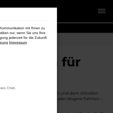
 Kommunikation mit Ihnen zu
stiken nur, wenn Sie uns Ihre
ung jederzeit für die Zukunft
ärung
Impressum
 + Koch für
Maps, Chats,
k, seinem effizienten Antrieb und dem stilvollen
gal, ob für den Stadtverkehr oder längere Fahrten –
t.