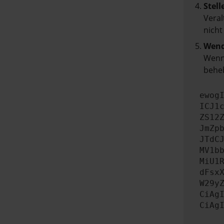
Stell
Veral
nicht
Wend
Wenn 
beheb
ewog
ICJ1
ZS12
JmZp
JTdC
MV1b
MiU1
dFsx
W29y
CiAg
CiAg