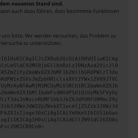
f dem neuesten Stand sind.
rn kann auch dazu führen, dass bestimmte Funktionen
e uns bitte. Wir werden versuchen, das Problem zu
hlersuche zu unterstützen:
yI6IHsKICAgICJtZXRob2QiOiAiR0VUIiwKICAg
mlzLm5ldC92MS9jbGllbnRzLzI0NzAvd2Vic2l0
TA5ZmZiYyZmaWx0ZXJbMF1bZmllbGRdPWlzT3du
GRdPW1vZGVsJmZpbHRlclsxXVt2YWx1ZV09JTVC
TUyMzAyNTAwMjM3MCUyMiU3RCU1RCZmaWx0ZXJb
SZmaWx0ZXJbMl1bdmFsdWVdPSU1QiUyMk5FVyUy
WlzT3duJnNvcnRbMF1bb3JkZXJdPURFU0Mmc29y
yZzb3J0WzJdW2ZpZWxkXT1wcmljZSZzb3J0WzJd
WFkZXJzIjoge30sCiAgICAiYm9keSI6IG51bGws
jogIiIKICAgIH0sCiAgICAidGltZW91dCI6IDAs
mFsc2UKICB9Cn0=