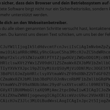
e sicher, dass dein Browser und dein Betriebssystem au
tete Software birgt nicht nur ein Sicherheitsrisiko, sonde
 mehr unterstützt werden.
e dich an den Webseitenbetreiber.
du alle oben genannten Schritte versucht hast, kontaktier
en. Du kannst uns diesen Text schicken, um uns bei der Fe
ICJuYW1lIjogIk5ldHdvcmtFcnJvciIsCiAgImNvbmZpZ
cmwiOiAiaHR0cHM6Ly9hcGkueC5ha3MtcHJvZC5hdWRhc
ZWhpY2xlcz93ZWJzaXRlPTY1ZjgwOGVjZWQxODQ1Mjc0N
bHRlclswXVt2YWx1ZV09dHJ1ZSZmaWx0ZXJbMV1bZmllb
JTIyYXVkYXJpc19pZCUyMiUzQSUyMjViODNlMzc3OGE5Y
b3BdPUlOJmZpbHRlclsyXVtmaWVsZF09dXNhZ2VTdGF0Z
RCZmaWx0ZXJbMl1bb3BdPUlOJnNvcnRbMF1bZmllbGRdP
XVtmaWVsZF09aXNUb3Amc29ydFsxXVtvcmRlcl09REVTQ
ZGVyXT1BU0MmbGltaXQ9MjAmc2tpcD0wIiwKICAgICJoZ
ICAiZXhwZWN0IjogewogICAgICAicmVzcG9uc2VUeXBlI
ICAicHJvZ3Jlc3MiOiBudWxsLAogICAgInJpc2t5IjogZ