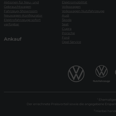
Aktionen für Neu- und
Elektromobilität
Gebrauchtwagen
Volkswagen
Fahrzeug-Showroom
Volkswagen Nutzfahrzeuge
Neuwagen-Konfigurator
Audi
Elektrofahrzeuge sofort
Škoda
verfügbar
Seat
Cupra
Porsche
Ford
Ankauf
Opel Service
Ehemaliger 
1
Der errechnete Preisvorteil sowie die angegebene Erspar
2
Hierbei hande