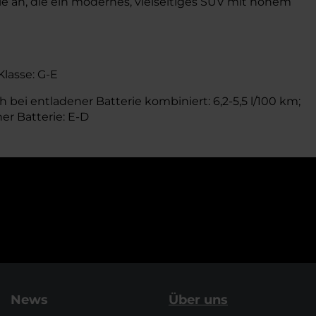
le an, die ein modernes, vielseitiges SUV mit hohem
Klasse: G-E
 bei entladener Batterie kombiniert: 6,2-5,5 l/100 km;
er Batterie: E-D
News
Über uns