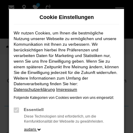
0
Zum
Hauptinhalt
Cookie Einstellungen
springen
Wir nutzen Cookies, um Ihnen die bestmögliche
Nutzung unserer Webseite zu ermöglichen und unsere
Kommunikation mit Ihnen zu verbessern. Wir
Startseite
News
Auf die Stifte, fertig, Schmiddi!
berücksichtigen hierbei Ihre Präferenzen und
verarbeiten Daten für Marketing und Statistiken nur,
wenn Sie uns Ihre Einwilligung geben. Wenn Sie zu
Auf die Stifte, fertig, Schmiddi!
einem späteren Zeitpunkt Ihre Meinung ändern, können
Sie die Einwilligung jederzeit für die Zukunft widerrufen.
Weitere Informationen zum Umfang der
Große Resonanz auf die Kita-Malaktion von
Datenverarbeitung finden Sie hier:
Schmidt + Koch
Datenschutzerklärung
Impressum
Folgende Kategorien von Cookies werden von uns eingesetzt:
Essentiell
Diese Technologien sind erforderlich, um die
01. April 2026
Kernfunktionalität der Webseite zu gewährleisten.
audaris