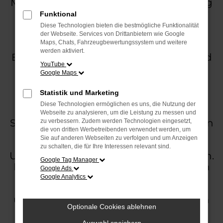
Mit einer Idee, die Kreativität, Bewegung
und Jubiläumsgeschichte miteinander
Funktional
verbindet, trifft Schmidt + Koch im
Diese Technologien bieten die bestmögliche Funktionalität
Frühjahr 2026 einen Nerv. Die Kita-
der Webseite. Services von Drittanbietern wie Google
Maps, Chats, Fahrzeugbewertungssystem und weitere
Malaktion anlässlich des 100-jährigen
werden aktiviert.
Bestehens läuft noch bis Ende April und
YouTube
begeistert bereits jetzt mit einer
Google Maps
beeindruckenden Resonanz.
Statistik und Marketing
Diese Technologien ermöglichen es uns, die Nutzung der
Unter dem Motto „Auf die Stifte, fertig,
Webseite zu analysieren, um die Leistung zu messen und
Schmiddi!“ gestalten Kindertagesstätten
zu verbessern. Zudem werden Technologien eingesetzt,
die von dritten Werbetreibenden verwendet werden, um
aus der Region ihre ganz eigenen
Sie auf anderen Webseiten zu verfolgen und um Anzeigen
Traumautos. Schon jetzt erreichen das
zu schalten, die für Ihre Interessen relevant sind.
Unternehmen zahlreiche Einsendungen.
Google Tag Manager
Neben farbenfrohen Bildern entstehen
Google Ads
auch gebaute Fahrzeuge aus Holz und
Google Analytics
Pappe, die mit viel Liebe zum Detail
umgesetzt werden. In Gruppenräumen
Optionale Cookies ablehnen
und Kreativstunden wird gemalt,
gebastelt und konstruiert. Dabei zeigt