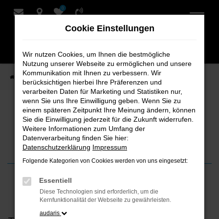
0
Zum
Hauptinhalt
Cookie Einstellungen
springen
Wir nutzen Cookies, um Ihnen die bestmögliche
Nutzung unserer Webseite zu ermöglichen und unsere
Kommunikation mit Ihnen zu verbessern. Wir
Startseite
News
Mit klarer Sicht durch den Herbst
berücksichtigen hierbei Ihre Präferenzen und
verarbeiten Daten für Marketing und Statistiken nur,
wenn Sie uns Ihre Einwilligung geben. Wenn Sie zu
Mit klarer Sicht durch den Herbst
einem späteren Zeitpunkt Ihre Meinung ändern, können
Sie die Einwilligung jederzeit für die Zukunft widerrufen.
Weitere Informationen zum Umfang der
So bleiben Scheiben frei von Beschlag
Datenverarbeitung finden Sie hier:
Datenschutzerklärung
Impressum
Folgende Kategorien von Cookies werden von uns eingesetzt:
Essentiell
14. November 2025
Diese Technologien sind erforderlich, um die
Kernfunktionalität der Webseite zu gewährleisten.
Feuchtigkeit und
audaris