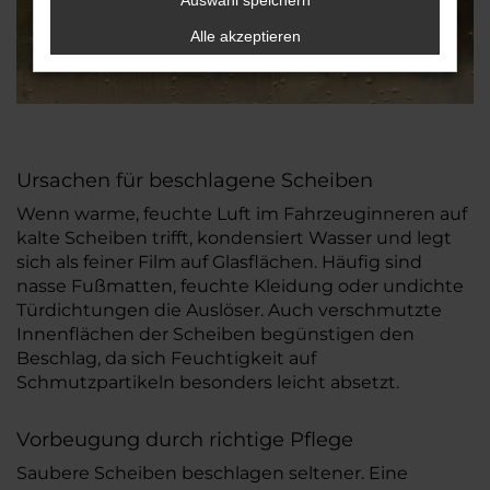
Auswahl speichern
Alle akzeptieren
Ursachen für beschlagene Scheiben
Wenn warme, feuchte Luft im Fahrzeuginneren auf
kalte Scheiben trifft, kondensiert Wasser und legt
sich als feiner Film auf Glasflächen. Häufig sind
nasse Fußmatten, feuchte Kleidung oder undichte
Türdichtungen die Auslöser. Auch verschmutzte
Innenflächen der Scheiben begünstigen den
Beschlag, da sich Feuchtigkeit auf
Schmutzpartikeln besonders leicht absetzt.
Vorbeugung durch richtige Pflege
Saubere Scheiben beschlagen seltener. Eine