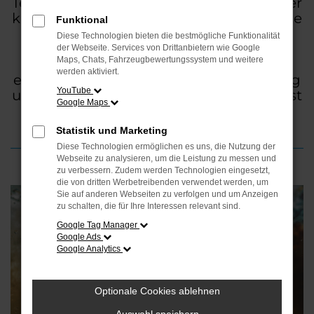
Temperaturschwankungen sorgen in der
kühlen Jahreszeit häufig für beschlagene
Funktional
Autoscheiben. Eingeschränkte
Diese Technologien bieten die bestmögliche Funktionalität
Sichtverhältnisse sind nicht nur lästig,
der Webseite. Services von Drittanbietern wie Google
Maps, Chats, Fahrzeugbewertungssystem und weitere
sondern erhöhen das Unfallrisiko
werden aktiviert.
erheblich. Mit der richtigen Vorbereitung
YouTube
und einigen einfachen Maßnahmen lässt
Google Maps
sich das Risiko deutlich reduzieren.
Statistik und Marketing
Diese Technologien ermöglichen es uns, die Nutzung der
Webseite zu analysieren, um die Leistung zu messen und
zu verbessern. Zudem werden Technologien eingesetzt,
die von dritten Werbetreibenden verwendet werden, um
Sie auf anderen Webseiten zu verfolgen und um Anzeigen
zu schalten, die für Ihre Interessen relevant sind.
Google Tag Manager
Google Ads
Google Analytics
Optionale Cookies ablehnen