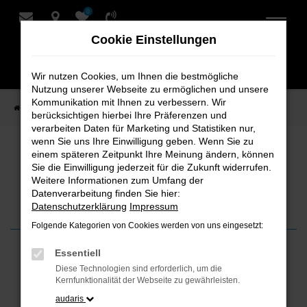
0
Zum
Hauptinhalt
Cookie Einstellungen
springen
Wir nutzen Cookies, um Ihnen die bestmögliche
Nutzung unserer Webseite zu ermöglichen und unsere
Kommunikation mit Ihnen zu verbessern. Wir
Startseite
News
Oldtimer-Highlights 2025
berücksichtigen hierbei Ihre Präferenzen und
verarbeiten Daten für Marketing und Statistiken nur,
wenn Sie uns Ihre Einwilligung geben. Wenn Sie zu
Oldtimer-Highlights 2025
einem späteren Zeitpunkt Ihre Meinung ändern, können
Sie die Einwilligung jederzeit für die Zukunft widerrufen.
Weitere Informationen zum Umfang der
Diese Modelle feiern ihren 30. Geburtstag
Datenverarbeitung finden Sie hier:
Datenschutzerklärung
Impressum
Folgende Kategorien von Cookies werden von uns eingesetzt:
Essentiell
20. Januar 2025
Diese Technologien sind erforderlich, um die
Kernfunktionalität der Webseite zu gewährleisten.
Das Jahr 2025 markiert einen
audaris