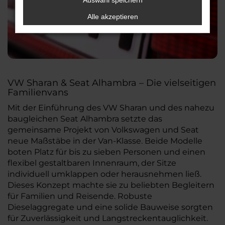
Auswahl speichern
Alle akzeptieren
VW Sharan & Seat Alhambra – Die vielseitigen
Familienvans
Mit der Einführung des VW Sharan und des nahezu
baugleichen Seat Alhambra setzte das
gemeinsame Projekt von Volkswagen und Seat
neue Maßstäbe in der Van-Klasse. Beide Modelle
boten Platz für bis zu sieben Personen und einen
flexibel gestaltbaren Innenraum, der Sitze
individuell umklappen oder herausnehmen ließ.
Dieses Konzept machte sie zu beliebten Begleitern
für Familien und Reisende. Robuste
Dieselaggregate und eine solide Bauweise sorgten
für Zuverlässigkeit und Langstreckentauglichkeit.