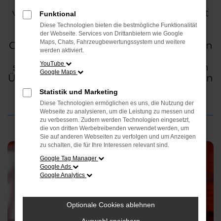
besonderen Meilenstein für eine Reihe
von Fahrzeugen, die 1995 auf den Markt
Funktional
kamen. Diese Autos werden offiziell zu
Diese Technologien bieten die bestmögliche Funktionalität
Oldtimern und tragen nicht nur den
der Webseite. Services von Drittanbietern wie Google
Maps, Chats, Fahrzeugbewertungssystem und weitere
Charme der 1990er Jahre in sich, sondern
werden aktiviert.
stehen auch für technologische und
YouTube
stilistische Entwicklungen ihrer Zeit. Ein
Google Maps
Überblick über fünf Modelle, die 2025 den
Oldtimer-Status erreichen.
Statistik und Marketing
Diese Technologien ermöglichen es uns, die Nutzung der
Webseite zu analysieren, um die Leistung zu messen und
zu verbessern. Zudem werden Technologien eingesetzt,
die von dritten Werbetreibenden verwendet werden, um
Sie auf anderen Webseiten zu verfolgen und um Anzeigen
zu schalten, die für Ihre Interessen relevant sind.
Google Tag Manager
Google Ads
Google Analytics
Optionale Cookies ablehnen