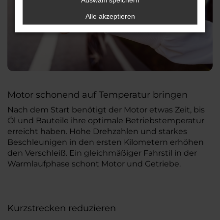
Auswahl speichern
Alle akzeptieren
Motor schonend auf Temperatur bringen
Nach dem Start benötigt der Motor etwas Zeit, bis
Öl und Bauteile ihre optimale Betriebstemperatur
erreicht haben. Hohe Drehzahlen und starkes
Beschleunigen in den ersten Kilometern erhöhen
den Verschleiß. Ein gleichmäßiger Fahrstil in der
Warmlaufphase schont Motor und Getriebe.
Kurzstrecken reduzieren