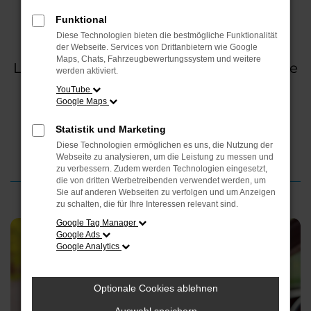
Ein Fahrzeug ist täglich
unterschiedlichen Belastungen
Funktional
ausgesetzt. Temperaturwechsel,
Diese Technologien bieten die bestmögliche Funktionalität
der Webseite. Services von Drittanbietern wie Google
Kurzstreckenverkehr, hohe
Maps, Chats, Fahrzeugbewertungssystem und weitere
Laufleistungen oder Witterungseinflüsse
werden aktiviert.
wirken sich langfristig auf Technik und
YouTube
Karosserie aus. Mit einem bewussten
Google Maps
Umgang im Alltag lässt sich der
Verschleiß deutlich reduzieren und die
Statistik und Marketing
Lebensdauer spürbar verlängern.
Diese Technologien ermöglichen es uns, die Nutzung der
Webseite zu analysieren, um die Leistung zu messen und
zu verbessern. Zudem werden Technologien eingesetzt,
die von dritten Werbetreibenden verwendet werden, um
Sie auf anderen Webseiten zu verfolgen und um Anzeigen
zu schalten, die für Ihre Interessen relevant sind.
Google Tag Manager
Google Ads
Google Analytics
Optionale Cookies ablehnen