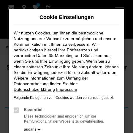
0
Zum
Hauptinhalt
Cookie Einstellungen
springen
Wir nutzen Cookies, um Ihnen die bestmögliche
Nutzung unserer Webseite zu ermöglichen und unsere
Kommunikation mit Ihnen zu verbessern. Wir
Startseite
News
So verlängert sich die Lebensdauer eines Autos
berücksichtigen hierbei Ihre Präferenzen und
verarbeiten Daten für Marketing und Statistiken nur,
wenn Sie uns Ihre Einwilligung geben. Wenn Sie zu
So verlängert sich die Lebensdauer
einem späteren Zeitpunkt Ihre Meinung ändern, können
Sie die Einwilligung jederzeit für die Zukunft widerrufen.
eines Autos
Weitere Informationen zum Umfang der
Datenverarbeitung finden Sie hier:
Einfache Maßnahmen für den Alltag
Datenschutzerklärung
Impressum
Folgende Kategorien von Cookies werden von uns eingesetzt:
Essentiell
Diese Technologien sind erforderlich, um die
Kernfunktionalität der Webseite zu gewährleisten.
02. März 2026
audaris