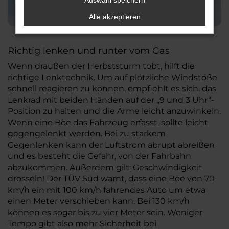
Auswahl speichern
Alle akzeptieren
Richtig lenken und runter vom Gas
Wenn draußen der Herbststurm tobt, hilft die
richtige Lenktechnik. Um auf plötzliche Windstöße
schnell reagieren zu können, empfiehlt es sich, das
Lenkrad mit beiden Händen auf der „9 und 3 Uhr“-
Position zu halten und die Arme leicht anzuwinkeln.
Wenn eine Böe das Fahrzeug erfasst, sollte leicht
gegengelenkt werden. Bei zu starkem
Gegenlenken kann der Luftstrom abrupt abreißen
und es besteht die Gefahr, von der Fahrbahn
abzukommen. Außerdem gilt: Geschwindigkeit
drosseln! Der TÜV Süd warnt, dass eine Böe von 70
km/h ein mit 100 km/h fahrendes Auto um etwa
einen Meter verschieben kann. Bei 130 km/h
können es sogar bis zu vier Meter sein. Weniger
Tempo gibt also mehr Sicherheit bei