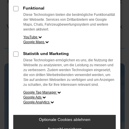
Herbst zum Winter ein und bringt nicht
nur buntes Laub, sondern auch
Funktional
unbeständiges Wetter mit sich. Um an
Diese Technologien bieten die bestmögliche Funktionalität
stürmischen Tagen sicher durch den
der Webseite. Services von Drittanbietern wie Google
Maps, Chats, Fahrzeugbewertungssystem und weitere
Verkehr zu kommen, lohnt sich ein Blick
werden aktiviert.
auf folgende Vorsichtsmaßnahmen.
YouTube
Google Maps
Statistik und Marketing
Diese Technologien ermöglichen es uns, die Nutzung der
Webseite zu analysieren, um die Leistung zu messen und
zu verbessern. Zudem werden Technologien eingesetzt,
die von dritten Werbetreibenden verwendet werden, um
Sie auf anderen Webseiten zu verfolgen und um Anzeigen
zu schalten, die für Ihre Interessen relevant sind.
Google Tag Manager
Google Ads
Google Analytics
Optionale Cookies ablehnen