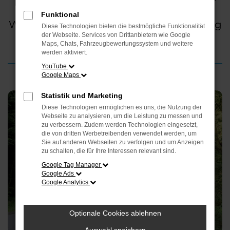
Monaten April und Mai, vor allem in der
Dämmerung und morgens.
Funktional
Wie können Sie sich schützen und richtig
Diese Technologien bieten die bestmögliche Funktionalität
reagieren, wenn es doch passiert?
der Webseite. Services von Drittanbietern wie Google
Maps, Chats, Fahrzeugbewertungssystem und weitere
werden aktiviert.
YouTube
Google Maps
Statistik und Marketing
Diese Technologien ermöglichen es uns, die Nutzung der
Webseite zu analysieren, um die Leistung zu messen und
zu verbessern. Zudem werden Technologien eingesetzt,
die von dritten Werbetreibenden verwendet werden, um
Sie auf anderen Webseiten zu verfolgen und um Anzeigen
zu schalten, die für Ihre Interessen relevant sind.
Google Tag Manager
Google Ads
Google Analytics
Optionale Cookies ablehnen