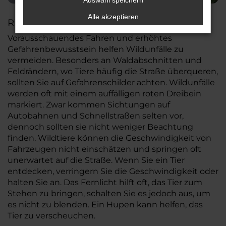
Auswahl speichern
Alle akzeptieren
Risikoverringerung vor Wildunfällen
Vorausschauendes Fahren und erhöhtes
Gefahrenbewusstsein helfen Wildunfälle zu
vermeiden. Besonders an Waldabschnitten und
Feldrändern, wo Tiere häufig die Straße überqueren,
sollten Sie auf Gefahrenschilder achten. Wildunfälle
werden oft mit einem auffälligen roten Dreibein
markiert. Zwar kommen Sichtungen auf
Autobahnen und Schnellstraßen selten vor,
dennoch sollten sie nicht weniger Beachtung
finden. Wildtiere können die Geschwindigkeit von
Fahrzeugen nicht einschätzen und springen oft
unerwartet auf die Straße. Wenn Sie ein Tier
entdecken, verringern Sie die Geschwindigkeit oder
halten Sie an. Das Fernlicht hilft oft, das Tier zum
Stehen zu bringen, schalten Sie es jedoch aus, um
es nicht zu blenden. Ein Hupen kann helfen, das
Tier zu verscheuchen.