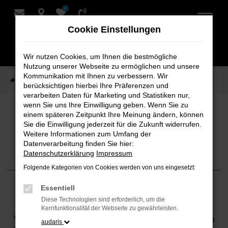
0
Zum
Hauptinhalt
Cookie Einstellungen
springen
Wir nutzen Cookies, um Ihnen die bestmögliche
Nutzung unserer Webseite zu ermöglichen und unsere
Kommunikation mit Ihnen zu verbessern. Wir
Startseite
News
Verhalten bei Wildunfällen
berücksichtigen hierbei Ihre Präferenzen und
verarbeiten Daten für Marketing und Statistiken nur,
wenn Sie uns Ihre Einwilligung geben. Wenn Sie zu
Verhalten bei Wildunfällen
einem späteren Zeitpunkt Ihre Meinung ändern, können
Sie die Einwilligung jederzeit für die Zukunft widerrufen.
Weitere Informationen zum Umfang der
So bleiben Sie sicher
Datenverarbeitung finden Sie hier:
Datenschutzerklärung
Impressum
Folgende Kategorien von Cookies werden von uns eingesetzt:
Essentiell
11. April 2024
Diese Technologien sind erforderlich, um die
Kernfunktionalität der Webseite zu gewährleisten.
Wildunfälle passieren besonders in den
audaris