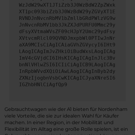
WzJdW29wXT1JTiZzb3J0WzBdW2ZpZWxk
XT1pc093biZzb3J0WzBdW29yZGVyXT1E
RVNDJnNvcnRbMV1bZmllbGRdPWlzVG9w
JnNvcnRbMV1bb3JkZXJdPURFU0Mmc29y
dFsyXVtmaWVsZF09cHJpY2Umc29ydFsy
XVtvcmRlcl09QVNDJmxpbWl0PTIwJnNr
aXA9MCIsCiAgICAiaGVhZGVycyI6IHt9
LAogICAgImJvZHkiOiBudWxsLAogICAg
ImV4cGVjdCI6IHsKICAgICAgInJlc3Bv
bnNlVHlwZSI6ICIiCiAgICB9LAogICAg
InRpbWVvdXQiOiAwLAogICAgInByb2dy
ZXNzIjogbnVsbCwKICAgICJyaXNreSI6
IGZhbHNlCiAgfQp9
Gebrauchtwagen wie der A1 bieten für Nordenham
viele Vorteile, die sie zur idealen Wahl für Käufer
machen. In einer Region, in der Mobilität und
Flexibilität im Alltag eine große Rolle spielen, ist ein