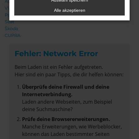
Auswahl speichern
Audi
VW
Alle akzeptieren
Porsche
Seat
Škoda
CUPRA
Fehler: Network Error
Beim Laden ist ein Fehler aufgetreten.
Hier sind ein paar Tipps, die dir helfen können:
Überprüfe deine Firewall und deine
Internetverbindung.
Laden andere Webseiten, zum Beispiel
deine Suchmaschine?
Prüfe deine Browsererweiterungen.
Manche Erweiterungen, wie Werbeblocker,
können das Laden bestimmter Seiten