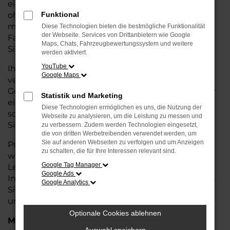
eine kostengünstige Alternative zum Neuwagen,
ohne auf Komfort und Qualität verzichten zu
Funktional
müssen. Ob im Stadtverkehr oder für längere
Diese Technologien bieten die bestmögliche Funktionalität
der Webseite. Services von Drittanbietern wie Google
Fahrten, der A1 überzeugt durch Fahrkomfort,
Maps, Chats, Fahrzeugbewertungssystem und weitere
Sicherheit und Wirtschaftlichkeit.
werden aktiviert.
YouTube
Ihr Audi Autohaus in Nordenham ist Ihr
Google Maps
vertrauenswürdiger Partner, wenn es um
Gebrauchtwagen geht. Wir bieten Ihnen nicht nur
Statistik und Marketing
eine große Auswahl an geprüften Fahrzeugen,
Diese Technologien ermöglichen es uns, die Nutzung der
sondern auch eine fachkundige Beratung, damit
Webseite zu analysieren, um die Leistung zu messen und
Sie das für Sie passende Modell finden.
zu verbessern. Zudem werden Technologien eingesetzt,
die von dritten Werbetreibenden verwendet werden, um
Sie auf anderen Webseiten zu verfolgen und um Anzeigen
Profitieren Sie von unseren zusätzlichen
Services
zu schalten, die für Ihre Interessen relevant sind.
wie attraktiven Finanzierungsmöglichkeiten,
Google Tag Manager
Leasingangeboten und der bequemen
Google Ads
Inzahlungnahme Ihres alten Fahrzeugs. Besuchen
Google Analytics
Sie uns und überzeugen Sie sich von der Qualität
und dem Service, den wir Ihnen bieten!
Optionale Cookies ablehnen
Marken