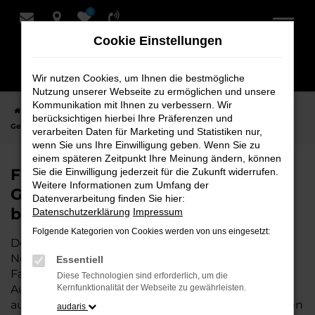
0
Zum
Hauptinhalt
Cookie Einstellungen
springen
Wir nutzen Cookies, um Ihnen die bestmögliche
Nutzung unserer Webseite zu ermöglichen und unsere
Kommunikation mit Ihnen zu verbessern. Wir
Startseite
Nordenham
Audi
Audi A1
Finden Sie Ihren Audi A1
berücksichtigen hierbei Ihre Präferenzen und
Gebrauchtwagen für Nordenham bei Schmidt + Koch
verarbeiten Daten für Marketing und Statistiken nur,
wenn Sie uns Ihre Einwilligung geben. Wenn Sie zu
einem späteren Zeitpunkt Ihre Meinung ändern, können
Finden Sie Ihren Audi A1
Sie die Einwilligung jederzeit für die Zukunft widerrufen.
Weitere Informationen zum Umfang der
Gebrauchtwagen für Nordenham
Datenverarbeitung finden Sie hier:
bei Schmidt + Koch
Datenschutzerklärung
Impressum
Folgende Kategorien von Cookies werden von uns eingesetzt:
Der Audi A1 ist die perfekte Wahl für alle in
Nordenham, die ein zuverlässiges und modernes
Essentiell
Fahrzeug suchen.
Mit seiner erstklassigen
Diese Technologien sind erforderlich, um die
Ausstattung, der niedrigen Laufleistung und der
Kernfunktionalität der Webseite zu gewährleisten.
ausgezeichneten Pflege ist dieser Gebrauchtwagen
audaris