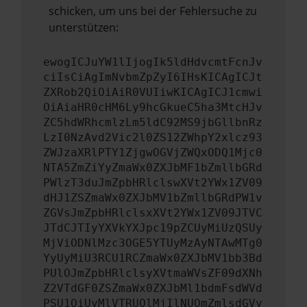
schicken, um uns bei der Fehlersuche zu
unterstützen:
ewogICJuYW1lIjogIk5ldHdvcmtFcnJv
ciIsCiAgImNvbmZpZyI6IHsKICAgICJt
ZXRob2QiOiAiR0VUIiwKICAgICJ1cmwi
OiAiaHR0cHM6Ly9hcGkueC5ha3MtcHJv
ZC5hdWRhcmlzLm5ldC92MS9jbGllbnRz
LzI0NzAvd2Vic2l0ZS12ZWhpY2xlcz93
ZWJzaXRlPTY1ZjgwOGVjZWQxODQ1Mjc0
NTA5ZmZiYyZmaWx0ZXJbMF1bZmllbGRd
PWlzT3duJmZpbHRlclswXVt2YWx1ZV09
dHJ1ZSZmaWx0ZXJbMV1bZmllbGRdPW1v
ZGVsJmZpbHRlclsxXVt2YWx1ZV09JTVC
JTdCJTIyYXVkYXJpc19pZCUyMiUzQSUy
MjViODNlMzc3OGE5YTUyMzAyNTAwMTg0
YyUyMiU3RCU1RCZmaWx0ZXJbMV1bb3Bd
PUlOJmZpbHRlclsyXVtmaWVsZF09dXNh
Z2VTdGF0ZSZmaWx0ZXJbMl1bdmFsdWVd
PSU1QiUyMlVTRUQlMjIlNUQmZmlsdGVy