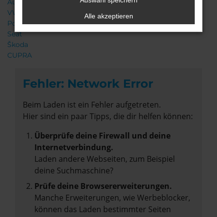
Auswahl speichern
Audi
VW
Alle akzeptieren
Porsche
Seat
Škoda
CUPRA
Fehler: Network Error
Beim Laden ist ein Fehler aufgetreten.
Hier sind ein paar Tipps, die dir helfen können:
Überprüfe deine Firewall und deine
Internetverbindung.
Laden andere Webseiten, zum Beispiel
deine Suchmaschine?
Prüfe deine Browsererweiterungen.
Manche Erweiterungen, wie Werbeblocker,
können das Laden bestimmter Seiten