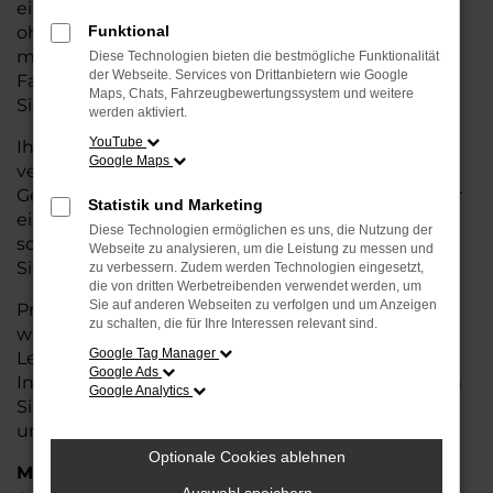
eine kostengünstige Alternative zum Neuwagen,
ohne auf Komfort und Qualität verzichten zu
Funktional
müssen. Ob im Stadtverkehr oder für längere
Diese Technologien bieten die bestmögliche Funktionalität
der Webseite. Services von Drittanbietern wie Google
Fahrten, der A4 überzeugt durch Fahrkomfort,
Maps, Chats, Fahrzeugbewertungssystem und weitere
Sicherheit und Wirtschaftlichkeit.
werden aktiviert.
YouTube
Ihr Audi Autohaus in Nordenham ist Ihr
Google Maps
vertrauenswürdiger Partner, wenn es um
Gebrauchtwagen geht. Wir bieten Ihnen nicht nur
Statistik und Marketing
eine große Auswahl an geprüften Fahrzeugen,
Diese Technologien ermöglichen es uns, die Nutzung der
sondern auch eine fachkundige Beratung, damit
Webseite zu analysieren, um die Leistung zu messen und
Sie das für Sie passende Modell finden.
zu verbessern. Zudem werden Technologien eingesetzt,
die von dritten Werbetreibenden verwendet werden, um
Sie auf anderen Webseiten zu verfolgen und um Anzeigen
Profitieren Sie von unseren zusätzlichen
Services
zu schalten, die für Ihre Interessen relevant sind.
wie attraktiven Finanzierungsmöglichkeiten,
Google Tag Manager
Leasingangeboten und der bequemen
Google Ads
Inzahlungnahme Ihres alten Fahrzeugs. Besuchen
Google Analytics
Sie uns und überzeugen Sie sich von der Qualität
und dem Service, den wir Ihnen bieten!
Optionale Cookies ablehnen
Marken