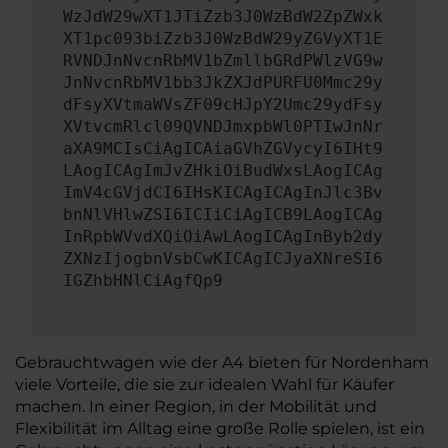
WzJdW29wXT1JTiZzb3J0WzBdW2ZpZWxk
XT1pc093biZzb3J0WzBdW29yZGVyXT1E
RVNDJnNvcnRbMV1bZmllbGRdPWlzVG9w
JnNvcnRbMV1bb3JkZXJdPURFU0Mmc29y
dFsyXVtmaWVsZF09cHJpY2Umc29ydFsy
XVtvcmRlcl09QVNDJmxpbWl0PTIwJnNr
aXA9MCIsCiAgICAiaGVhZGVycyI6IHt9
LAogICAgImJvZHkiOiBudWxsLAogICAg
ImV4cGVjdCI6IHsKICAgICAgInJlc3Bv
bnNlVHlwZSI6ICIiCiAgICB9LAogICAg
InRpbWVvdXQiOiAwLAogICAgInByb2dy
ZXNzIjogbnVsbCwKICAgICJyaXNreSI6
IGZhbHNlCiAgfQp9
Gebrauchtwagen wie der A4 bieten für Nordenham
viele Vorteile, die sie zur idealen Wahl für Käufer
machen. In einer Region, in der Mobilität und
Flexibilität im Alltag eine große Rolle spielen, ist ein