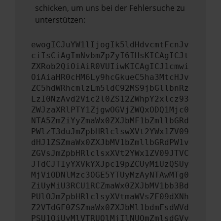
schicken, um uns bei der Fehlersuche zu
unterstützen:
ewogICJuYW1lIjogIk5ldHdvcmtFcnJv
ciIsCiAgImNvbmZpZyI6IHsKICAgICJt
ZXRob2QiOiAiR0VUIiwKICAgICJ1cmwi
OiAiaHR0cHM6Ly9hcGkueC5ha3MtcHJv
ZC5hdWRhcmlzLm5ldC92MS9jbGllbnRz
LzI0NzAvd2Vic2l0ZS12ZWhpY2xlcz93
ZWJzaXRlPTY1ZjgwOGVjZWQxODQ1Mjc0
NTA5ZmZiYyZmaWx0ZXJbMF1bZmllbGRd
PWlzT3duJmZpbHRlclswXVt2YWx1ZV09
dHJ1ZSZmaWx0ZXJbMV1bZmllbGRdPW1v
ZGVsJmZpbHRlclsxXVt2YWx1ZV09JTVC
JTdCJTIyYXVkYXJpc19pZCUyMiUzQSUy
MjViODNlMzc3OGE5YTUyMzAyNTAwMTg0
ZiUyMiU3RCU1RCZmaWx0ZXJbMV1bb3Bd
PUlOJmZpbHRlclsyXVtmaWVsZF09dXNh
Z2VTdGF0ZSZmaWx0ZXJbMl1bdmFsdWVd
PSU1QiUyMlVTRUQlMjIlNUQmZmlsdGVy