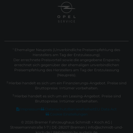
Ehemaliger Neupreis (Unverbindliche Preisempfehlung des
1
Herstellers am Tag der Erstzulassung).
Der errechnete Preisvorteil sowie die angegebene Ersparnis
errechnet sich gegenüber der ehemaligen unverbindlichen
Preisempfehlung des Herstellers am Tag der Erstzulassung
(Neupreis).
2
Hierbei handelt es sich um ein Finanzierungs-Angebot. Preise sind
Bruttopreise. Irrtümer vorbehalten.
3
Hierbei handelt es sich um ein Leasing-Angebot. Preise sind
Bruttopreise. Irrtümer vorbehalten.
Impressum
Datenschutz
Barrierefreiheit
EU Data Act
Cookie Einstellungen
© 2026 Bremer Fahrzeughaus Schmidt + Koch AG |
Stresemannstraße 1-7 | DE-28207 Bremen | info@schmidt-und-
koch.de |
Webdesign by audaris.de