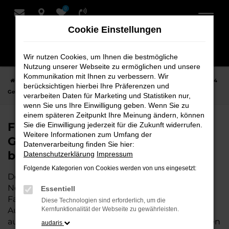
0
Zum
Hauptinhalt
Cookie Einstellungen
springen
Wir nutzen Cookies, um Ihnen die bestmögliche
Nutzung unserer Webseite zu ermöglichen und unsere
Kommunikation mit Ihnen zu verbessern. Wir
Startseite
Nordenham
Audi
Audi A4
Finden Sie Ihren Audi A4
berücksichtigen hierbei Ihre Präferenzen und
Gebrauchtwagen für Nordenham bei Schmidt + Koch
verarbeiten Daten für Marketing und Statistiken nur,
wenn Sie uns Ihre Einwilligung geben. Wenn Sie zu
einem späteren Zeitpunkt Ihre Meinung ändern, können
Finden Sie Ihren Audi A4
Sie die Einwilligung jederzeit für die Zukunft widerrufen.
Weitere Informationen zum Umfang der
Gebrauchtwagen für Nordenham
Datenverarbeitung finden Sie hier:
bei Schmidt + Koch
Datenschutzerklärung
Impressum
Folgende Kategorien von Cookies werden von uns eingesetzt:
Der Audi A4 ist die perfekte Wahl für alle in
Nordenham, die ein zuverlässiges und modernes
Essentiell
Fahrzeug suchen.
Mit seiner erstklassigen
Diese Technologien sind erforderlich, um die
Ausstattung, der niedrigen Laufleistung und der
Kernfunktionalität der Webseite zu gewährleisten.
ausgezeichneten Pflege ist dieser Gebrauchtwagen
audaris