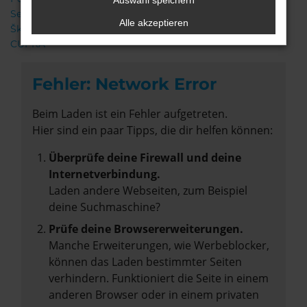
Auswahl speichern
Seat
Alle akzeptieren
Škoda
CUPRA
Fehler: Network Error
Beim Laden ist ein Fehler aufgetreten.
Hier sind ein paar Tipps, die dir helfen können:
Überprüfe deine Firewall und deine
Internetverbindung.
Laden andere Webseiten, zum Beispiel
deine Suchmaschine?
Prüfe deine Browsererweiterungen.
Manche Erweiterungen, wie Werbeblocker,
können das Laden bestimmter Seiten
verhindern. Funktioniert die Seite in einem
anderen Browser oder in einem privaten