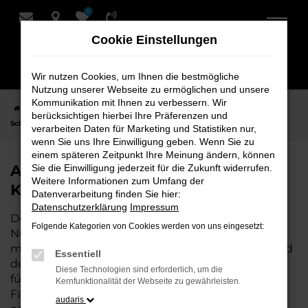
0
Zum
Hauptinhalt
Cookie Einstellungen
springen
Wir nutzen Cookies, um Ihnen die bestmögliche
Nutzung unserer Webseite zu ermöglichen und unsere
Kommunikation mit Ihnen zu verbessern. Wir
Startseite
Nordenham
Audi
Audi A5
Audi A5 Neuwagen bei
berücksichtigen hierbei Ihre Präferenzen und
Schmidt + Koch für Nordenham
verarbeiten Daten für Marketing und Statistiken nur,
wenn Sie uns Ihre Einwilligung geben. Wenn Sie zu
einem späteren Zeitpunkt Ihre Meinung ändern, können
Audi A5 Neuwagen bei Schmidt +
Sie die Einwilligung jederzeit für die Zukunft widerrufen.
Weitere Informationen zum Umfang der
Koch für Nordenham
Datenverarbeitung finden Sie hier:
Datenschutzerklärung
Impressum
Der Audi A5 ist die perfekte Wahl für alle, die für
Folgende Kategorien von Cookies werden von uns eingesetzt:
Nordenham einen Neuwagen suchen. Mit seiner
modernen Technik, seinem effizienten Antrieb und
Essentiell
dem stilvollen Design ist der A5 die ideale Lösung
Diese Technologien sind erforderlich, um die
für jeden, der ein zuverlässiges und komfortables
Kernfunktionalität der Webseite zu gewährleisten.
Fahrzeug möchte. Egal, ob für den Stadtverkehr
audaris