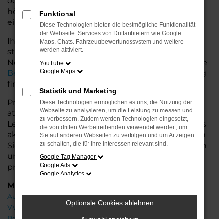
oder längere Fahrten – der A5 bietet Ihnen
höchsten Fahrkomfort, innovative Features und
Funktional
eine herausragende Wirtschaftlichkeit.
Diese Technologien bieten die bestmögliche Funktionalität
der Webseite. Services von Drittanbietern wie Google
Ihr Audi Autohaus in der Nähe von Nordenham
Maps, Chats, Fahrzeugbewertungssystem und weitere
werden aktiviert.
steht Ihnen mit einer breiten Auswahl an
Neuwagen zur Seite und bietet Ihnen umfassende
YouTube
Google Maps
Beratung
, damit Sie das für Sie passende Fahrzeug
finden.
Statistik und Marketing
Profitieren Sie von zusätzlichen Services wie
Diese Technologien ermöglichen es uns, die Nutzung der
Webseite zu analysieren, um die Leistung zu messen und
attraktiven Finanzierungsmöglichkeiten,
zu verbessern. Zudem werden Technologien eingesetzt,
Leasingangeboten und der Inzahlungnahme Ihres
die von dritten Werbetreibenden verwendet werden, um
aktuellen Fahrzeugs. Besuchen Sie uns und lassen
Sie auf anderen Webseiten zu verfolgen und um Anzeigen
zu schalten, die für Ihre Interessen relevant sind.
Sie sich von unseren Experten beraten – wir freuen
uns, Ihnen den perfekten Neuwagen zu
Google Tag Manager
Google Ads
präsentieren!
Google Analytics
Marken
Audi
Optionale Cookies ablehnen
VW
Porsche