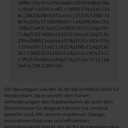
U0Mmc29ydFsxXVtmaWVsZF09aXNUb3Am
c29ydFsxXVtvcmRlcl09REVTQyZzb3J0
WzJdW2ZpZWxkXT1wcmljZSZzb3J0WzJd
W29yZGVyXT1BU0MmbGltaXQ9MjAmc2tp
cD0wIiwKICAgICJoZWFkZXJzIjoge30s
CiAgICAiYm9keSI6IG51bGwsCiAgICAi
ZXhwZWN0IjogewogICAgICAicmVzcG9u
c2VUeXBlIjogIiIKICAgIH0sCiAgICAi
dGltZW91dCI6IDAsCiAgICAicHJvZ3Jl
c3MiOiBudWxsLAogICAgInJpc2t5Ijog
ZmFsc2UKICB9Cn0=
Ein Neuwagen wie der A5 ist die perfekte Wahl für
Nordenham, da er sowohl den hohen
Anforderungen des Stadtverkehrs als auch den
Bedürfnissen für längere Fahrten ins Umland
gerecht wird. Mit seinem modernen Design,
innovativen Features und effizienten
Antriebssystem bietet der A5 für Nordenham eine