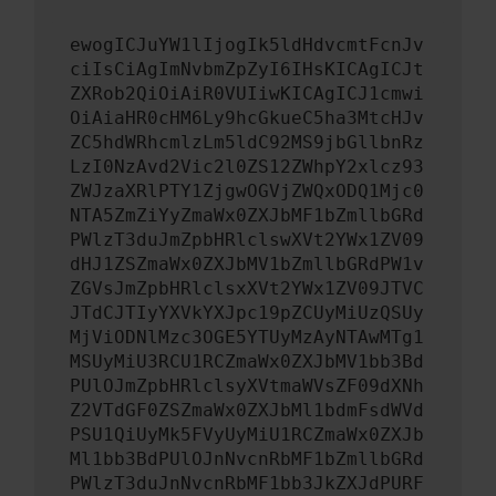
ewogICJuYW1lIjogIk5ldHdvcmtFcnJv
ciIsCiAgImNvbmZpZyI6IHsKICAgICJt
ZXRob2QiOiAiR0VUIiwKICAgICJ1cmwi
OiAiaHR0cHM6Ly9hcGkueC5ha3MtcHJv
ZC5hdWRhcmlzLm5ldC92MS9jbGllbnRz
LzI0NzAvd2Vic2l0ZS12ZWhpY2xlcz93
ZWJzaXRlPTY1ZjgwOGVjZWQxODQ1Mjc0
NTA5ZmZiYyZmaWx0ZXJbMF1bZmllbGRd
PWlzT3duJmZpbHRlclswXVt2YWx1ZV09
dHJ1ZSZmaWx0ZXJbMV1bZmllbGRdPW1v
ZGVsJmZpbHRlclsxXVt2YWx1ZV09JTVC
JTdCJTIyYXVkYXJpc19pZCUyMiUzQSUy
MjViODNlMzc3OGE5YTUyMzAyNTAwMTg1
MSUyMiU3RCU1RCZmaWx0ZXJbMV1bb3Bd
PUlOJmZpbHRlclsyXVtmaWVsZF09dXNh
Z2VTdGF0ZSZmaWx0ZXJbMl1bdmFsdWVd
PSU1QiUyMk5FVyUyMiU1RCZmaWx0ZXJb
Ml1bb3BdPUlOJnNvcnRbMF1bZmllbGRd
PWlzT3duJnNvcnRbMF1bb3JkZXJdPURF