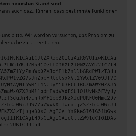
f dem neuesten Stand sind.
rn kann auch dazu führen, dass bestimmte Funktionen
e uns bitte. Wir werden versuchen, das Problem zu
hlersuche zu unterstützen:
yI6IHsKICAgICJtZXRob2QiOiAiR0VUIiwKICAg
mlzLm5ldC92MS9jbGllbnRzLzI0NzAvd2Vic2l0
TA5ZmZiYyZmaWx0ZXJbMF1bZmllbGRdPWlzT3du
GRdPW1vZGVsJmZpbHRlclsxXVt2YWx1ZV09JTVC
TUyMzAyNTAwMjE4NCUyMiU3RCU1RCZmaWx0ZXJb
SZmaWx0ZXJbMl1bdmFsdWVdPSU1QiUyMk5FVyUy
WlzT3duJnNvcnRbMF1bb3JkZXJdPURFU0Mmc29y
yZzb3J0WzJdW2ZpZWxkXT1wcmljZSZzb3J0WzJd
WFkZXJzIjoge30sCiAgICAiYm9keSI6IG51bGws
jogIiIKICAgIH0sCiAgICAidGltZW91dCI6IDAs
mFsc2UKICB9Cn0=