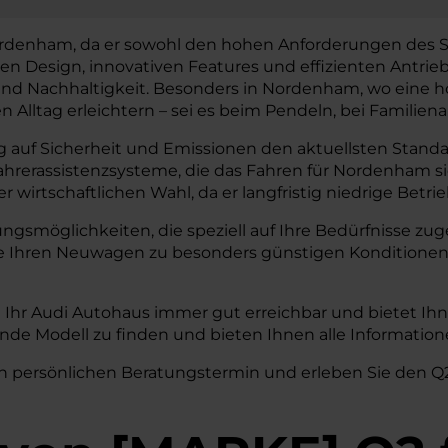
ordenham, da er sowohl den hohen Anforderungen des St
n Design, innovativen Features und effizienten Antrie
d Nachhaltigkeit. Besonders in Nordenham, wo eine hohe 
n Alltag erleichtern – sei es beim Pendeln, bei Familien
 auf Sicherheit und Emissionen den aktuellsten Standar
Fahrerassistenzsysteme, die das Fahren für Nordenham 
wirtschaftlichen Wahl, da er langfristig niedrige Betri
rungsmöglichkeiten, die speziell auf Ihre Bedürfnisse 
ie Ihren Neuwagen zu besonders günstigen Konditionen
Ihr Audi Autohaus immer gut erreichbar und bietet Ihn
ende Modell zu finden und bieten Ihnen alle Informati
n persönlichen Beratungstermin und erleben Sie den Q2 