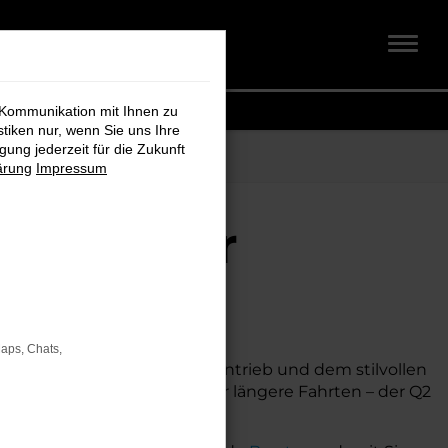
 Kommunikation mit Ihnen zu
stiken nur, wenn Sie uns Ihre
ung jederzeit für die Zukunft
ärung
Impressum
 Koch für
Maps, Chats,
chnik, seinem effizienten Antrieb und dem stilvollen
 ob für den Stadtverkehr oder längere Fahrten – der Q2