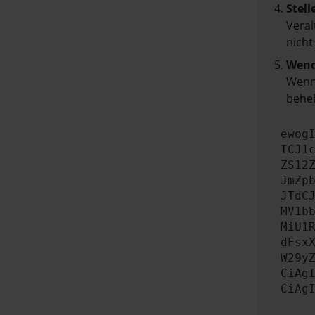
Stell
Veral
nicht
Wend
Wenn 
beheb
ewog
ICJ1
ZS12
JmZp
JTdC
MV1b
MiU1
dFsx
W29y
CiAg
CiAg