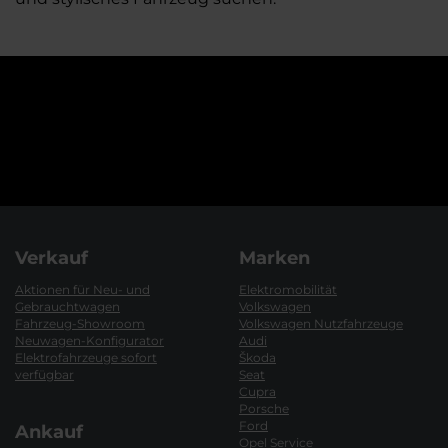
Verkauf
Marken
Aktionen für Neu- und
Elektromobilität
Gebrauchtwagen
Volkswagen
Fahrzeug-Showroom
Volkswagen Nutzfahrzeuge
Neuwagen-Konfigurator
Audi
Elektrofahrzeuge sofort
Škoda
verfügbar
Seat
Cupra
Porsche
Ford
Ankauf
Opel Service