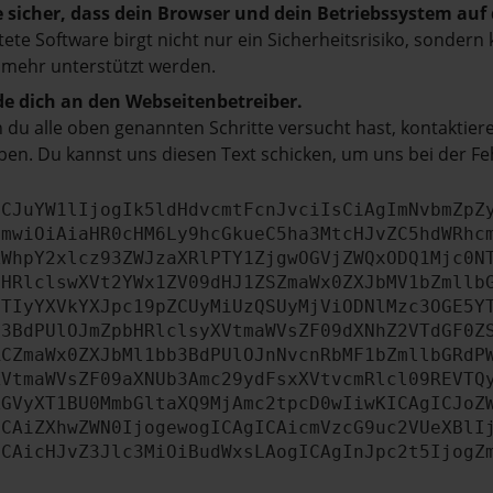
e sicher, dass dein Browser und dein Betriebssystem au
tete Software birgt nicht nur ein Sicherheitsrisiko, sonde
 mehr unterstützt werden.
e dich an den Webseitenbetreiber.
du alle oben genannten Schritte versucht hast, kontaktier
en. Du kannst uns diesen Text schicken, um uns bei der Fe
ICJuYW1lIjogIk5ldHdvcmtFcnJvciIsCiAgImNvbmZpZ
cmwiOiAiaHR0cHM6Ly9hcGkueC5ha3MtcHJvZC5hdWRhc
ZWhpY2xlcz93ZWJzaXRlPTY1ZjgwOGVjZWQxODQ1Mjc0N
bHRlclswXVt2YWx1ZV09dHJ1ZSZmaWx0ZXJbMV1bZmllb
JTIyYXVkYXJpc19pZCUyMiUzQSUyMjViODNlMzc3OGE5Y
b3BdPUlOJmZpbHRlclsyXVtmaWVsZF09dXNhZ2VTdGF0Z
RCZmaWx0ZXJbMl1bb3BdPUlOJnNvcnRbMF1bZmllbGRdP
XVtmaWVsZF09aXNUb3Amc29ydFsxXVtvcmRlcl09REVTQ
ZGVyXT1BU0MmbGltaXQ9MjAmc2tpcD0wIiwKICAgICJoZ
ICAiZXhwZWN0IjogewogICAgICAicmVzcG9uc2VUeXBlI
ICAicHJvZ3Jlc3MiOiBudWxsLAogICAgInJpc2t5IjogZ