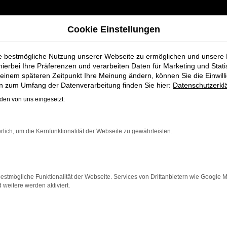
Cookie Einstellungen
ie bestmögliche Nutzung unserer Webseite zu ermöglichen und unsere
hierbei Ihre Präferenzen und verarbeiten Daten für Marketing und Stati
einem späteren Zeitpunkt Ihre Meinung ändern, können Sie die Einwillig
dt + Koch für Nordenham
en zum Umfang der Datenverarbeitung finden Sie hier:
Datenschutzerkl
en von uns eingesetzt:
n bei Schmidt +
rlich, um die Kernfunktionalität der Webseite zu gewährleisten.
estmögliche Funktionalität der Webseite. Services von Drittanbietern wie Google 
eitere werden aktiviert.
Nordenham einen Neuwagen suchen. Mit seiner modernen Te
n zuverlässiges und komfortables Fahrzeug möchte. Egal,
es und eine herausragende Wirtschaftlichkeit.