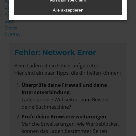
Auswahl speichern
Audi
VW
Alle akzeptieren
Porsche
Seat
Škoda
CUPRA
Fehler: Network Error
Beim Laden ist ein Fehler aufgetreten.
Hier sind ein paar Tipps, die dir helfen können:
Überprüfe deine Firewall und deine
Internetverbindung.
Laden andere Webseiten, zum Beispiel
deine Suchmaschine?
Prüfe deine Browsererweiterungen.
Manche Erweiterungen, wie Werbeblocker,
können das Laden bestimmter Seiten