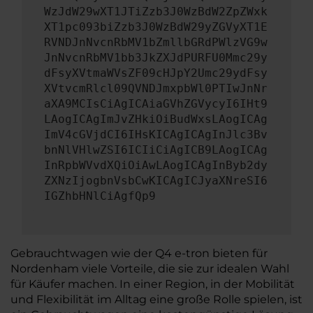
WzJdW29wXT1JTiZzb3J0WzBdW2ZpZWxk
XT1pc093biZzb3J0WzBdW29yZGVyXT1E
RVNDJnNvcnRbMV1bZmllbGRdPWlzVG9w
JnNvcnRbMV1bb3JkZXJdPURFU0Mmc29y
dFsyXVtmaWVsZF09cHJpY2Umc29ydFsy
XVtvcmRlcl09QVNDJmxpbWl0PTIwJnNr
aXA9MCIsCiAgICAiaGVhZGVycyI6IHt9
LAogICAgImJvZHkiOiBudWxsLAogICAg
ImV4cGVjdCI6IHsKICAgICAgInJlc3Bv
bnNlVHlwZSI6ICIiCiAgICB9LAogICAg
InRpbWVvdXQiOiAwLAogICAgInByb2dy
ZXNzIjogbnVsbCwKICAgICJyaXNreSI6
IGZhbHNlCiAgfQp9
Gebrauchtwagen wie der Q4 e-tron bieten für
Nordenham viele Vorteile, die sie zur idealen Wahl
für Käufer machen. In einer Region, in der Mobilität
und Flexibilität im Alltag eine große Rolle spielen, ist