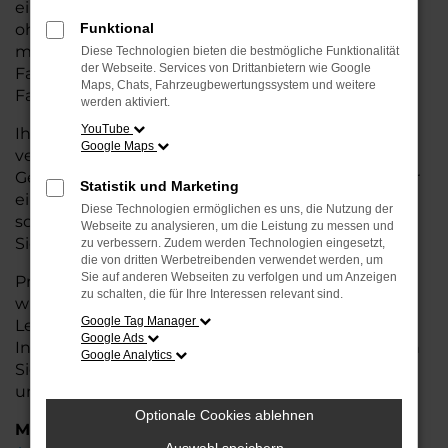
eine kostengünstige Alternative zum Neuwagen,
ohne auf Komfort und Qualität verzichten zu
Funktional
müssen. Ob im Stadtverkehr oder für längere
Diese Technologien bieten die bestmögliche Funktionalität
der Webseite. Services von Drittanbietern wie Google
Fahrten, der Q4 e-tron überzeugt durch
Maps, Chats, Fahrzeugbewertungssystem und weitere
Fahrkomfort, Sicherheit und Wirtschaftlichkeit.
werden aktiviert.
YouTube
Ihr Audi Autohaus in Nordenham ist Ihr
Google Maps
vertrauenswürdiger Partner, wenn es um
Gebrauchtwagen geht. Wir bieten Ihnen nicht nur
Statistik und Marketing
eine große Auswahl an geprüften Fahrzeugen,
Diese Technologien ermöglichen es uns, die Nutzung der
sondern auch eine fachkundige Beratung, damit
Webseite zu analysieren, um die Leistung zu messen und
Sie das für Sie passende Modell finden.
zu verbessern. Zudem werden Technologien eingesetzt,
die von dritten Werbetreibenden verwendet werden, um
Sie auf anderen Webseiten zu verfolgen und um Anzeigen
Profitieren Sie von unseren zusätzlichen
Services
zu schalten, die für Ihre Interessen relevant sind.
wie attraktiven Finanzierungsmöglichkeiten,
Google Tag Manager
Leasingangeboten und der bequemen
Google Ads
Inzahlungnahme Ihres alten Fahrzeugs. Besuchen
Google Analytics
Sie uns und überzeugen Sie sich von der Qualität
und dem Service, den wir Ihnen bieten!
Optionale Cookies ablehnen
Marken