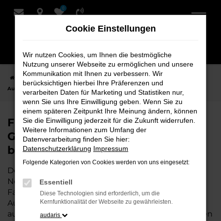
0
Zum
Hauptinhalt
Cookie Einstellungen
springen
Wir nutzen Cookies, um Ihnen die bestmögliche
Nutzung unserer Webseite zu ermöglichen und unsere
Kommunikation mit Ihnen zu verbessern. Wir
Startseite
Nordenham
Audi
Audi Q4 e-tron
Finden Sie Ihren
berücksichtigen hierbei Ihre Präferenzen und
Audi Q4 e-tron Gebrauchtwagen für Nordenham bei Schmidt + Koch
verarbeiten Daten für Marketing und Statistiken nur,
wenn Sie uns Ihre Einwilligung geben. Wenn Sie zu
einem späteren Zeitpunkt Ihre Meinung ändern, können
Finden Sie Ihren Audi Q4 e-tron
Sie die Einwilligung jederzeit für die Zukunft widerrufen.
Weitere Informationen zum Umfang der
Gebrauchtwagen für Nordenham
Datenverarbeitung finden Sie hier:
bei Schmidt + Koch
Datenschutzerklärung
Impressum
Folgende Kategorien von Cookies werden von uns eingesetzt:
Der Audi Q4 e-tron ist die perfekte Wahl für alle in
Nordenham, die ein zuverlässiges und modernes
Essentiell
Fahrzeug suchen.
Mit seiner erstklassigen
Diese Technologien sind erforderlich, um die
Ausstattung, der niedrigen Laufleistung und der
Kernfunktionalität der Webseite zu gewährleisten.
ausgezeichneten Pflege ist dieser Gebrauchtwagen
audaris