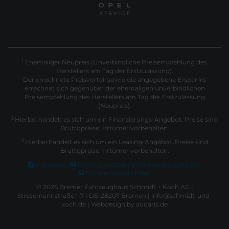
Ehemaliger Neupreis (Unverbindliche Preisempfehlung des
1
Herstellers am Tag der Erstzulassung).
Der errechnete Preisvorteil sowie die angegebene Ersparnis
errechnet sich gegenüber der ehemaligen unverbindlichen
Preisempfehlung des Herstellers am Tag der Erstzulassung
(Neupreis).
2
Hierbei handelt es sich um ein Finanzierungs-Angebot. Preise sind
Bruttopreise. Irrtümer vorbehalten.
3
Hierbei handelt es sich um ein Leasing-Angebot. Preise sind
Bruttopreise. Irrtümer vorbehalten.
Impressum
Datenschutz
Barrierefreiheit
EU Data Act
Cookie Einstellungen
© 2026 Bremer Fahrzeughaus Schmidt + Koch AG |
Stresemannstraße 1-7 | DE-28207 Bremen | info@schmidt-und-
koch.de |
Webdesign by audaris.de