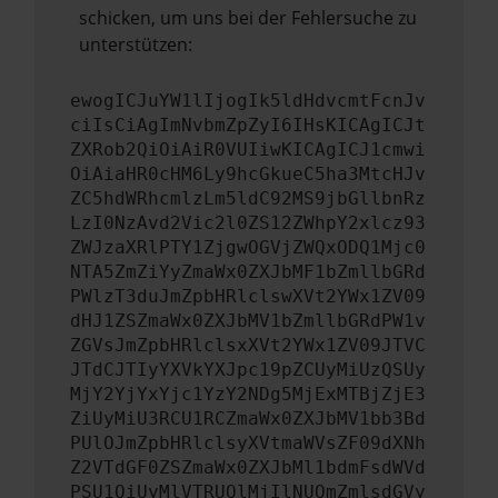
schicken, um uns bei der Fehlersuche zu
unterstützen:
ewogICJuYW1lIjogIk5ldHdvcmtFcnJv
ciIsCiAgImNvbmZpZyI6IHsKICAgICJt
ZXRob2QiOiAiR0VUIiwKICAgICJ1cmwi
OiAiaHR0cHM6Ly9hcGkueC5ha3MtcHJv
ZC5hdWRhcmlzLm5ldC92MS9jbGllbnRz
LzI0NzAvd2Vic2l0ZS12ZWhpY2xlcz93
ZWJzaXRlPTY1ZjgwOGVjZWQxODQ1Mjc0
NTA5ZmZiYyZmaWx0ZXJbMF1bZmllbGRd
PWlzT3duJmZpbHRlclswXVt2YWx1ZV09
dHJ1ZSZmaWx0ZXJbMV1bZmllbGRdPW1v
ZGVsJmZpbHRlclsxXVt2YWx1ZV09JTVC
JTdCJTIyYXVkYXJpc19pZCUyMiUzQSUy
MjY2YjYxYjc1YzY2NDg5MjExMTBjZjE3
ZiUyMiU3RCU1RCZmaWx0ZXJbMV1bb3Bd
PUlOJmZpbHRlclsyXVtmaWVsZF09dXNh
Z2VTdGF0ZSZmaWx0ZXJbMl1bdmFsdWVd
PSU1QiUyMlVTRUQlMjIlNUQmZmlsdGVy