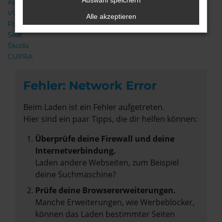
Auswahl speichern
Audi
VW
Alle akzeptieren
Porsche
Seat
Škoda
CUPRA
Fehler: Network Error
Beim Laden ist ein Fehler aufgetreten.
Hier sind ein paar Tipps, die dir helfen können:
Überprüfe deine Firewall und deine
Internetverbindung.
Laden andere Webseiten, zum Beispiel
deine Suchmaschine?
Prüfe deine Browsererweiterungen.
Manche Erweiterungen, wie Werbeblocker,
können das Laden bestimmter Seiten