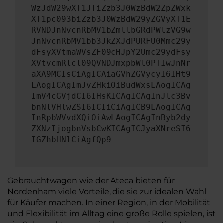
WzJdW29wXT1JTiZzb3J0WzBdW2ZpZWxk
XT1pc093biZzb3J0WzBdW29yZGVyXT1E
RVNDJnNvcnRbMV1bZmllbGRdPWlzVG9w
JnNvcnRbMV1bb3JkZXJdPURFU0Mmc29y
dFsyXVtmaWVsZF09cHJpY2Umc29ydFsy
XVtvcmRlcl09QVNDJmxpbWl0PTIwJnNr
aXA9MCIsCiAgICAiaGVhZGVycyI6IHt9
LAogICAgImJvZHkiOiBudWxsLAogICAg
ImV4cGVjdCI6IHsKICAgICAgInJlc3Bv
bnNlVHlwZSI6ICIiCiAgICB9LAogICAg
InRpbWVvdXQiOiAwLAogICAgInByb2dy
ZXNzIjogbnVsbCwKICAgICJyaXNreSI6
IGZhbHNlCiAgfQp9
Gebrauchtwagen wie der Ateca bieten für
Nordenham viele Vorteile, die sie zur idealen Wahl
für Käufer machen. In einer Region, in der Mobilität
und Flexibilität im Alltag eine große Rolle spielen, ist