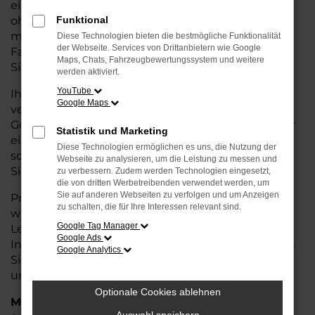
eine kostengünstige Alternative zum Neuwagen,
ohne auf Komfort und Qualität verzichten zu
Funktional
müssen. Ob im Stadtverkehr oder für längere
Diese Technologien bieten die bestmögliche Funktionalität
der Webseite. Services von Drittanbietern wie Google
Fahrten, der Ateca überzeugt durch Fahrkomfort,
Maps, Chats, Fahrzeugbewertungssystem und weitere
Sicherheit und Wirtschaftlichkeit.
werden aktiviert.
YouTube
Ihr CUPRA Autohaus in Nordenham ist Ihr
Google Maps
vertrauenswürdiger Partner, wenn es um
Gebrauchtwagen geht. Wir bieten Ihnen nicht nur
Statistik und Marketing
eine große Auswahl an geprüften Fahrzeugen,
Diese Technologien ermöglichen es uns, die Nutzung der
sondern auch eine fachkundige Beratung, damit
Webseite zu analysieren, um die Leistung zu messen und
Sie das für Sie passende Modell finden.
zu verbessern. Zudem werden Technologien eingesetzt,
die von dritten Werbetreibenden verwendet werden, um
Sie auf anderen Webseiten zu verfolgen und um Anzeigen
Profitieren Sie von unseren zusätzlichen
Services
zu schalten, die für Ihre Interessen relevant sind.
wie attraktiven Finanzierungsmöglichkeiten,
Google Tag Manager
Leasingangeboten und der bequemen
Google Ads
Inzahlungnahme Ihres alten Fahrzeugs. Besuchen
Google Analytics
Sie uns und überzeugen Sie sich von der Qualität
und dem Service, den wir Ihnen bieten!
Optionale Cookies ablehnen
Marken