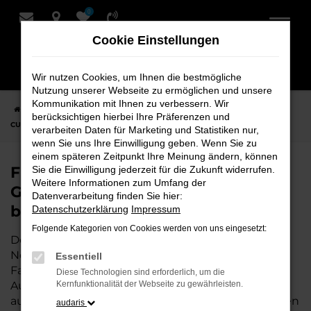
0
Zum
Hauptinhalt
Cookie Einstellungen
springen
Wir nutzen Cookies, um Ihnen die bestmögliche
Nutzung unserer Webseite zu ermöglichen und unsere
Kommunikation mit Ihnen zu verbessern. Wir
Startseite
Nordenham
CUPRA
CUPRA Ateca
Finden Sie Ihren
berücksichtigen hierbei Ihre Präferenzen und
CUPRA Ateca Gebrauchtwagen für Nordenham bei Schmidt + Koch
verarbeiten Daten für Marketing und Statistiken nur,
wenn Sie uns Ihre Einwilligung geben. Wenn Sie zu
einem späteren Zeitpunkt Ihre Meinung ändern, können
Finden Sie Ihren CUPRA Ateca
Sie die Einwilligung jederzeit für die Zukunft widerrufen.
Weitere Informationen zum Umfang der
Gebrauchtwagen für Nordenham
Datenverarbeitung finden Sie hier:
bei Schmidt + Koch
Datenschutzerklärung
Impressum
Folgende Kategorien von Cookies werden von uns eingesetzt:
Der CUPRA Ateca ist die perfekte Wahl für alle in
Nordenham, die ein zuverlässiges und modernes
Essentiell
Fahrzeug suchen.
Mit seiner erstklassigen
Diese Technologien sind erforderlich, um die
Ausstattung, der niedrigen Laufleistung und der
Kernfunktionalität der Webseite zu gewährleisten.
ausgezeichneten Pflege ist dieser Gebrauchtwagen
audaris