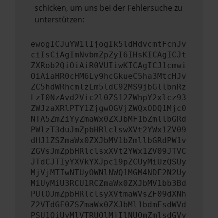
schicken, um uns bei der Fehlersuche zu
unterstützen:
ewogICJuYW1lIjogIk5ldHdvcmtFcnJv
ciIsCiAgImNvbmZpZyI6IHsKICAgICJt
ZXRob2QiOiAiR0VUIiwKICAgICJ1cmwi
OiAiaHR0cHM6Ly9hcGkueC5ha3MtcHJv
ZC5hdWRhcmlzLm5ldC92MS9jbGllbnRz
LzI0NzAvd2Vic2l0ZS12ZWhpY2xlcz93
ZWJzaXRlPTY1ZjgwOGVjZWQxODQ1Mjc0
NTA5ZmZiYyZmaWx0ZXJbMF1bZmllbGRd
PWlzT3duJmZpbHRlclswXVt2YWx1ZV09
dHJ1ZSZmaWx0ZXJbMV1bZmllbGRdPW1v
ZGVsJmZpbHRlclsxXVt2YWx1ZV09JTVC
JTdCJTIyYXVkYXJpc19pZCUyMiUzQSUy
MjVjMTIwNTUyOWNlNWQ1MGM4NDE2N2Uy
MiUyMiU3RCU1RCZmaWx0ZXJbMV1bb3Bd
PUlOJmZpbHRlclsyXVtmaWVsZF09dXNh
Z2VTdGF0ZSZmaWx0ZXJbMl1bdmFsdWVd
PSU1QiUyMlVTRUQlMjIlNUQmZmlsdGVy