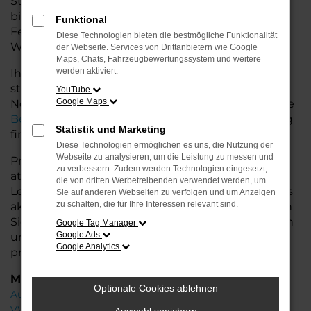
Stadtverkehr oder längere Fahrten – der Ateca
bietet Ihnen höchsten Fahrkomfort, innovative
Funktional
Features und eine herausragende
Diese Technologien bieten die bestmögliche Funktionalität
Wirtschaftlichkeit.
der Webseite. Services von Drittanbietern wie Google
Maps, Chats, Fahrzeugbewertungssystem und weitere
werden aktiviert.
Ihr CUPRA Autohaus in der Nähe von Nordenham
steht Ihnen mit einer breiten Auswahl an
YouTube
Google Maps
Neuwagen zur Seite und bietet Ihnen umfassende
Beratung
, damit Sie das für Sie passende Fahrzeug
Statistik und Marketing
finden.
Diese Technologien ermöglichen es uns, die Nutzung der
Webseite zu analysieren, um die Leistung zu messen und
Profitieren Sie von zusätzlichen Services wie
zu verbessern. Zudem werden Technologien eingesetzt,
attraktiven Finanzierungsmöglichkeiten,
die von dritten Werbetreibenden verwendet werden, um
Leasingangeboten und der Inzahlungnahme Ihres
Sie auf anderen Webseiten zu verfolgen und um Anzeigen
zu schalten, die für Ihre Interessen relevant sind.
aktuellen Fahrzeugs. Besuchen Sie uns und lassen
Sie sich von unseren Experten beraten – wir freuen
Google Tag Manager
Google Ads
uns, Ihnen den perfekten Neuwagen zu
Google Analytics
präsentieren!
Marken
Optionale Cookies ablehnen
Audi
VW