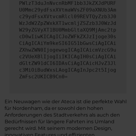
PWlzT3duJnNvcnRbMF1bb3JkZXJdPURF
U0Mmc29ydFsxXVtmaWVsZF09aXNUb3Am
c29ydFsxXVtvcmRlcl09REVTQyZzb3J0
WzJdW2ZpZWxkXT1wcmljZSZzb3J0WzJd
W29yZGVyXT1BU0MmbGltaXQ9MjAmc2tp
cD0wIiwKICAgICJoZWFkZXJzIjoge30s
CiAgICAiYm9keSI6IG51bGwsCiAgICAi
ZXhwZWN0IjogewogICAgICAicmVzcG9u
c2VUeXBlIjogIiIKICAgIH0sCiAgICAi
dGltZW91dCI6IDAsCiAgICAicHJvZ3Jl
c3MiOiBudWxsLAogICAgInJpc2t5Ijog
ZmFsc2UKICB9Cn0=
Ein Neuwagen wie der Ateca ist die perfekte Wahl
für Nordenham, da er sowohl den hohen
Anforderungen des Stadtverkehrs als auch den
Bedürfnissen für längere Fahrten ins Umland
gerecht wird. Mit seinem modernen Design,
innovativen Features und effizienten