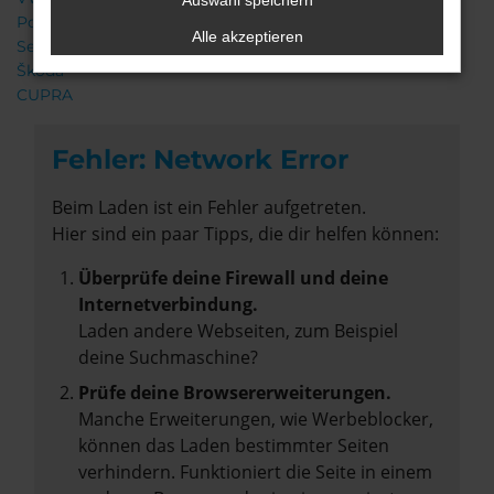
Auswahl speichern
Porsche
Alle akzeptieren
Seat
Škoda
CUPRA
Fehler: Network Error
Beim Laden ist ein Fehler aufgetreten.
Hier sind ein paar Tipps, die dir helfen können:
Überprüfe deine Firewall und deine
Internetverbindung.
Laden andere Webseiten, zum Beispiel
deine Suchmaschine?
Prüfe deine Browsererweiterungen.
Manche Erweiterungen, wie Werbeblocker,
können das Laden bestimmter Seiten
verhindern. Funktioniert die Seite in einem