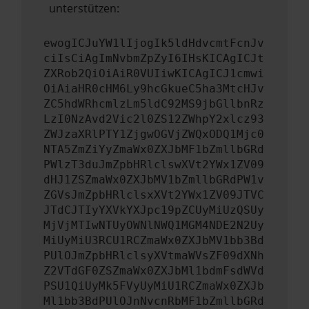
unterstützen:
ewogICJuYW1lIjogIk5ldHdvcmtFcnJv
ciIsCiAgImNvbmZpZyI6IHsKICAgICJt
ZXRob2QiOiAiR0VUIiwKICAgICJ1cmwi
OiAiaHR0cHM6Ly9hcGkueC5ha3MtcHJv
ZC5hdWRhcmlzLm5ldC92MS9jbGllbnRz
LzI0NzAvd2Vic2l0ZS12ZWhpY2xlcz93
ZWJzaXRlPTY1ZjgwOGVjZWQxODQ1Mjc0
NTA5ZmZiYyZmaWx0ZXJbMF1bZmllbGRd
PWlzT3duJmZpbHRlclswXVt2YWx1ZV09
dHJ1ZSZmaWx0ZXJbMV1bZmllbGRdPW1v
ZGVsJmZpbHRlclsxXVt2YWx1ZV09JTVC
JTdCJTIyYXVkYXJpc19pZCUyMiUzQSUy
MjVjMTIwNTUyOWNlNWQ1MGM4NDE2N2Uy
MiUyMiU3RCU1RCZmaWx0ZXJbMV1bb3Bd
PUlOJmZpbHRlclsyXVtmaWVsZF09dXNh
Z2VTdGF0ZSZmaWx0ZXJbMl1bdmFsdWVd
PSU1QiUyMk5FVyUyMiU1RCZmaWx0ZXJb
Ml1bb3BdPUlOJnNvcnRbMF1bZmllbGRd