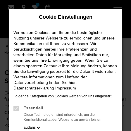
0
Zum
Hauptinhalt
Cookie Einstellungen
springen
Wir nutzen Cookies, um Ihnen die bestmögliche
Nutzung unserer Webseite zu ermöglichen und unsere
Kommunikation mit Ihnen zu verbessern. Wir
Startseite
Nordenham
CUPRA
CUPRA Ateca
CUPRA Ateca
berücksichtigen hierbei Ihre Präferenzen und
Neuwagen bei Schmidt + Koch für Nordenham
verarbeiten Daten für Marketing und Statistiken nur,
wenn Sie uns Ihre Einwilligung geben. Wenn Sie zu
einem späteren Zeitpunkt Ihre Meinung ändern, können
CUPRA Ateca Neuwagen bei
Sie die Einwilligung jederzeit für die Zukunft widerrufen.
Weitere Informationen zum Umfang der
Schmidt + Koch für Nordenham
Datenverarbeitung finden Sie hier:
Datenschutzerklärung
Impressum
Der CUPRA Ateca ist die perfekte Wahl für alle, die
Folgende Kategorien von Cookies werden von uns eingesetzt:
für Nordenham einen Neuwagen suchen. Mit seiner
modernen Technik, seinem effizienten Antrieb und
Essentiell
dem stilvollen Design ist der Ateca die ideale
Diese Technologien sind erforderlich, um die
Lösung für jeden, der ein zuverlässiges und
Kernfunktionalität der Webseite zu gewährleisten.
komfortables Fahrzeug möchte. Egal, ob für den
audaris