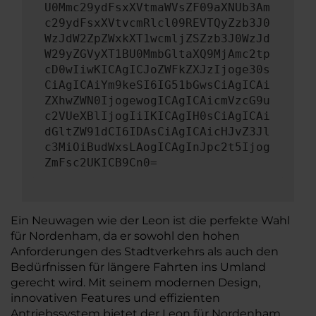
U0Mmc29ydFsxXVtmaWVsZF09aXNUb3Am
c29ydFsxXVtvcmRlcl09REVTQyZzb3J0
WzJdW2ZpZWxkXT1wcmljZSZzb3J0WzJd
W29yZGVyXT1BU0MmbGltaXQ9MjAmc2tp
cD0wIiwKICAgICJoZWFkZXJzIjoge30s
CiAgICAiYm9keSI6IG51bGwsCiAgICAi
ZXhwZWN0IjogewogICAgICAicmVzcG9u
c2VUeXBlIjogIiIKICAgIH0sCiAgICAi
dGltZW91dCI6IDAsCiAgICAicHJvZ3Jl
c3MiOiBudWxsLAogICAgInJpc2t5Ijog
ZmFsc2UKICB9Cn0=
Ein Neuwagen wie der Leon ist die perfekte Wahl
für Nordenham, da er sowohl den hohen
Anforderungen des Stadtverkehrs als auch den
Bedürfnissen für längere Fahrten ins Umland
gerecht wird. Mit seinem modernen Design,
innovativen Features und effizienten
Antriebssystem bietet der Leon für Nordenham