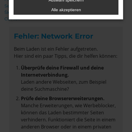
Auswahl speichern
Seat
Alle akzeptieren
Škoda
CUPRA
Fehler: Network Error
Beim Laden ist ein Fehler aufgetreten.
Hier sind ein paar Tipps, die dir helfen können:
Überprüfe deine Firewall und deine
Internetverbindung.
Laden andere Webseiten, zum Beispiel
deine Suchmaschine?
Prüfe deine Browsererweiterungen.
Manche Erweiterungen, wie Werbeblocker,
können das Laden bestimmter Seiten
verhindern. Funktioniert die Seite in einem
anderen Browser oder in einem privaten