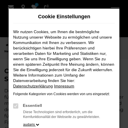
0
Zum
Hauptinhalt
Cookie Einstellungen
springen
Wir nutzen Cookies, um Ihnen die bestmögliche
Nutzung unserer Webseite zu ermöglichen und unsere
Kommunikation mit Ihnen zu verbessern. Wir
Startseite
Nordenham
CUPRA
CUPRA Leon
CUPRA Leon
berücksichtigen hierbei Ihre Präferenzen und
Neuwagen bei Schmidt + Koch für Nordenham
verarbeiten Daten für Marketing und Statistiken nur,
wenn Sie uns Ihre Einwilligung geben. Wenn Sie zu
einem späteren Zeitpunkt Ihre Meinung ändern, können
CUPRA Leon Neuwagen bei
Sie die Einwilligung jederzeit für die Zukunft widerrufen.
Weitere Informationen zum Umfang der
Schmidt + Koch für Nordenham
Datenverarbeitung finden Sie hier:
Datenschutzerklärung
Impressum
Der CUPRA Leon ist die perfekte Wahl für alle, die
Folgende Kategorien von Cookies werden von uns eingesetzt:
für Nordenham einen Neuwagen suchen. Mit seiner
modernen Technik, seinem effizienten Antrieb und
Essentiell
dem stilvollen Design ist der Leon die ideale Lösung
Diese Technologien sind erforderlich, um die
für jeden, der ein zuverlässiges und komfortables
Kernfunktionalität der Webseite zu gewährleisten.
Fahrzeug möchte. Egal, ob für den Stadtverkehr
audaris