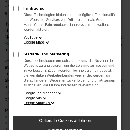
oder längere Fahrten – der Leon bietet Ihnen
höchsten Fahrkomfort, innovative Features und
Funktional
eine herausragende Wirtschaftlichkeit.
Diese Technologien bieten die bestmögliche Funktionalität
der Webseite. Services von Drittanbietern wie Google
Ihr CUPRA Autohaus in der Nähe von Nordenham
Maps, Chats, Fahrzeugbewertungssystem und weitere
werden aktiviert.
steht Ihnen mit einer breiten Auswahl an
Neuwagen zur Seite und bietet Ihnen umfassende
YouTube
Google Maps
Beratung
, damit Sie das für Sie passende Fahrzeug
finden.
Statistik und Marketing
Profitieren Sie von zusätzlichen Services wie
Diese Technologien ermöglichen es uns, die Nutzung der
Webseite zu analysieren, um die Leistung zu messen und
attraktiven Finanzierungsmöglichkeiten,
zu verbessern. Zudem werden Technologien eingesetzt,
Leasingangeboten und der Inzahlungnahme Ihres
die von dritten Werbetreibenden verwendet werden, um
aktuellen Fahrzeugs. Besuchen Sie uns und lassen
Sie auf anderen Webseiten zu verfolgen und um Anzeigen
zu schalten, die für Ihre Interessen relevant sind.
Sie sich von unseren Experten beraten – wir freuen
uns, Ihnen den perfekten Neuwagen zu
Google Tag Manager
Google Ads
präsentieren!
Google Analytics
Marken
Audi
Optionale Cookies ablehnen
VW
Porsche