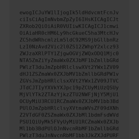
ewogICJuYW1lIjogIk5ldHdvcmtFcnJv
ciIsCiAgImNvbmZpZyI6IHsKICAgICJt
ZXRob2QiOiAiR0VUIiwKICAgICJ1cmwi
OiAiaHR0cHM6Ly9hcGkueC5ha3MtcHJv
ZC5hdWRhcmlzLm5ldC92MS9jbGllbnRz
LzI0NzAvd2Vic2l0ZS12ZWhpY2xlcz93
ZWJzaXRlPTY1ZjgwOGVjZWQxODQ1Mjc0
NTA5ZmZiYyZmaWx0ZXJbMF1bZmllbGRd
PWlzT3duJmZpbHRlclswXVt2YWx1ZV09
dHJ1ZSZmaWx0ZXJbMV1bZmllbGRdPW1v
ZGVsJmZpbHRlclsxXVt2YWx1ZV09JTVC
JTdCJTIyYXVkYXJpc19pZCUyMiUzQSUy
MjVlYTk2ZTAzYjkzZTU2NWFjNjY5MjU1
OCUyMiU3RCU1RCZmaWx0ZXJbMV1bb3Bd
PUlOJmZpbHRlclsyXVtmaWVsZF09dXNh
Z2VTdGF0ZSZmaWx0ZXJbMl1bdmFsdWVd
PSU1QiUyMk5FVyUyMiU1RCZmaWx0ZXJb
Ml1bb3BdPUlOJnNvcnRbMF1bZmllbGRd
PWlzT3duJnNvcnRbMF1bb3JkZXJdPURF