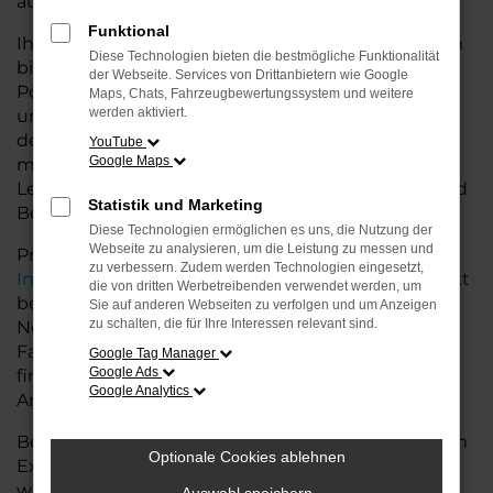
auf dem Land glänzt.
Funktional
Ihr Porsche Autohaus in der Nähe von Nordenham
Diese Technologien bieten die bestmögliche Funktionalität
bietet Ihnen neben einer breiten Auswahl an
der Webseite. Services von Drittanbietern wie Google
Porsche Fahrzeugen auch umfassende Beratung
Maps, Chats, Fahrzeugbewertungssystem und weitere
werden aktiviert.
und Service. Wir unterstützen Sie bei der Auswahl
des passenden Modells und bieten
YouTube
Google Maps
maßgeschneiderte Finanzierungslösungen sowie
Leasingoptionen, die perfekt zu Ihrem Budget und
Statistik und Marketing
Bedarf passen.
Diese Technologien ermöglichen es uns, die Nutzung der
Webseite zu analysieren, um die Leistung zu messen und
Profitieren Sie von zusätzlichen Services wie
zu verbessern. Zudem werden Technologien eingesetzt,
Inzahlungnahme
,
Wartung und Reparaturen
direkt
die von dritten Werbetreibenden verwendet werden, um
bei Ihrem Porsche Autohaus in der Nähe von
Sie auf anderen Webseiten zu verfolgen und um Anzeigen
zu schalten, die für Ihre Interessen relevant sind.
Nordenham. Mit unserer großen Auswahl an
Fahrzeugen und der professionellen Beratung
Google Tag Manager
Google Ads
finden Sie bei uns das Fahrzeug, das Ihre
Google Analytics
Ansprüche erfüllt.
Besuchen Sie uns und lassen Sie sich von unserem
Optionale Cookies ablehnen
Expertenteam beraten – der Porsche 718 Spyder
wartet auf Sie!