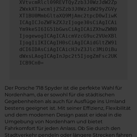
XVtvcmRlcl09REVTQyZzb3J0WzJdW2Zp
ZWxkXT1wcmljZSZzb3J0WzJdW29yZGVy
XT1BU0MmbGltaXQ9MjAmc2tpcD0wIiwK
ICAgICJoZWFkZXJzIjoge30sCiAgICAi
Ym9keSI6IG51bGwsCiAgICAiZXhwZWN0
IjogewogICAgICAicmVzcG9uc2VUeXBl
IjogIiIKICAgIH0sCiAgICAidGltZW91
dCI6IDAsCiAgICAicHJvZ3Jlc3MiOiBu
dWxsLAogICAgInJpc2t5IjogZmFsc2UK
ICB9Cn0=
Der Porsche 718 Spyder ist die perfekte Wahl für
Nordenham, da er sowohl für die städtischen
Gegebenheiten als auch für Ausflüge ins Umland
bestens geeignet ist. Mit seiner Effizienz, Flexibilität
und dem modernen Design passt er ideal in die
Umgebung von Nordenham und bietet
Fahrkomfort für jeden Anlass. Ob Sie durch den
Stadtverkehr pendeln oder längere Strecken fahren