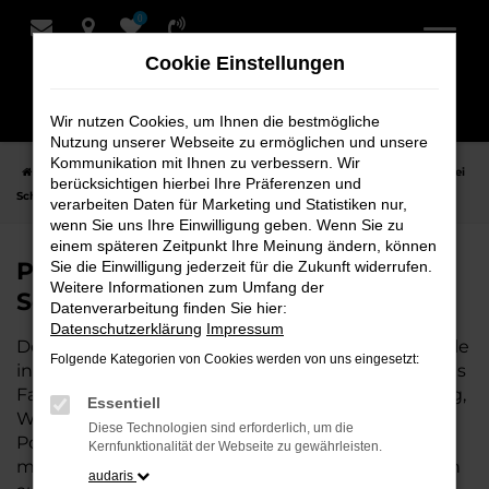
0
Zum
Hauptinhalt
Cookie Einstellungen
springen
Wir nutzen Cookies, um Ihnen die bestmögliche
Nutzung unserer Webseite zu ermöglichen und unsere
Kommunikation mit Ihnen zu verbessern. Wir
Startseite
Nordenham
Porsche
Porsche 718 Spyder Fahrzeuge bei
berücksichtigen hierbei Ihre Präferenzen und
Schmidt + Koch für Nordenham
verarbeiten Daten für Marketing und Statistiken nur,
wenn Sie uns Ihre Einwilligung geben. Wenn Sie zu
einem späteren Zeitpunkt Ihre Meinung ändern, können
Porsche 718 Spyder Fahrzeuge bei
Sie die Einwilligung jederzeit für die Zukunft widerrufen.
Weitere Informationen zum Umfang der
Schmidt + Koch für Nordenham
Datenverarbeitung finden Sie hier:
Datenschutzerklärung
Impressum
Der Porsche 718 Spyder ist die perfekte Wahl für alle
Folgende Kategorien von Cookies werden von uns eingesetzt:
in Nordenham, die ein zuverlässiges und modernes
Fahrzeug suchen. Ob für den täglichen Arbeitsweg,
Essentiell
Wochenendausflüge oder lange Reisen, der
Diese Technologien sind erforderlich, um die
Porsche 718 Spyder bietet Komfort, Effizienz und
Kernfunktionalität der Webseite zu gewährleisten.
modernes Design, das sowohl in der Stadt als auch
audaris