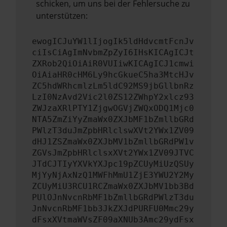
schicken, um uns bei der Fehlersuche zu
unterstützen:
ewogICJuYW1lIjogIk5ldHdvcmtFcnJv
ciIsCiAgImNvbmZpZyI6IHsKICAgICJt
ZXRob2QiOiAiR0VUIiwKICAgICJ1cmwi
OiAiaHR0cHM6Ly9hcGkueC5ha3MtcHJv
ZC5hdWRhcmlzLm5ldC92MS9jbGllbnRz
LzI0NzAvd2Vic2l0ZS12ZWhpY2xlcz93
ZWJzaXRlPTY1ZjgwOGVjZWQxODQ1Mjc0
NTA5ZmZiYyZmaWx0ZXJbMF1bZmllbGRd
PWlzT3duJmZpbHRlclswXVt2YWx1ZV09
dHJ1ZSZmaWx0ZXJbMV1bZmllbGRdPW1v
ZGVsJmZpbHRlclsxXVt2YWx1ZV09JTVC
JTdCJTIyYXVkYXJpc19pZCUyMiUzQSUy
MjYyNjAxNzQ1MWFhMmU1ZjE3YWU2Y2My
ZCUyMiU3RCU1RCZmaWx0ZXJbMV1bb3Bd
PUlOJnNvcnRbMF1bZmllbGRdPWlzT3du
JnNvcnRbMF1bb3JkZXJdPURFU0Mmc29y
dFsxXVtmaWVsZF09aXNUb3Amc29ydFsx