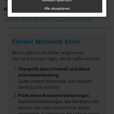
Auswahl speichern
Alle akzeptieren
Kategorie
Porsche 718 Spyder Neuwagen Nordenham
Porsche 718 Spyder Gebrauchtwagen Nordenham
Fehler: Network Error
Beim Laden ist ein Fehler aufgetreten.
Hier sind ein paar Tipps, die dir helfen können:
Überprüfe deine Firewall und deine
Internetverbindung.
Laden andere Webseiten, zum Beispiel
deine Suchmaschine?
Prüfe deine Browsererweiterungen.
Manche Erweiterungen, wie Werbeblocker,
können das Laden bestimmter Seiten
verhindern. Funktioniert die Seite in einem