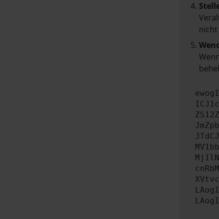
Stell
Veral
nicht
Wend
Wenn 
beheb
ewog
ICJ1
ZS12
JmZp
JTdC
MV1b
MjIl
cnRb
XVtv
LAog
LAog