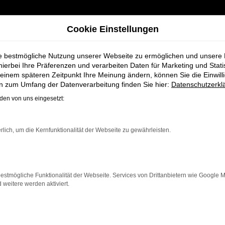
Cookie Einstellungen
ie bestmögliche Nutzung unserer Webseite zu ermöglichen und unsere
hierbei Ihre Präferenzen und verarbeiten Daten für Marketing und Stati
einem späteren Zeitpunkt Ihre Meinung ändern, können Sie die Einwillig
 Gebrauchtwagen für Nordenham bei Schmidt + Koch
en zum Umfang der Datenverarbeitung finden Sie hier:
Datenschutzerkl
en von uns eingesetzt:
n Seat Leon Gebr
rlich, um die Kernfunktionalität der Webseite zu gewährleisten.
Schmidt + Koch
estmögliche Funktionalität der Webseite. Services von Drittanbietern wie Google 
eitere werden aktiviert.
enham, die ein zuverlässiges und modernes Fahrzeug suc
ege ist dieser Gebrauchtwagen eine kostengünstige Al
er für längere Fahrten, der Leon überzeugt durch Fahrko