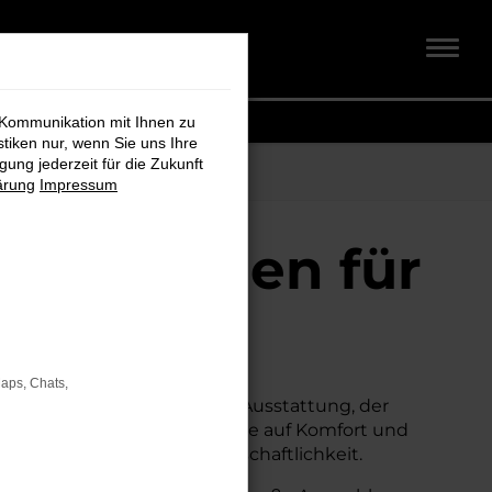
 Kommunikation mit Ihnen zu
stiken nur, wenn Sie uns Ihre
ung jederzeit für die Zukunft
ärung
Impressum
auchtwagen für
Maps, Chats,
hen.
Mit seiner erstklassigen Ausstattung, der
ternative zum Neuwagen, ohne auf Komfort und
mfort, Sicherheit und Wirtschaftlichkeit.