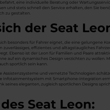
robefahrt, eine individuelle Beratung oder Wartungsservi
n und stets schnell den Service erhalten, den Sie benö
ch zu gestalten.
sich der Seat Leo
 sich besonders für Fahrer eignet, die eine gelungene
ein zuverlässiges, effizientes und alltagstaugliches Fahr
gt. Ebenso ist der Leon für Familien und Paare attrakt
ohne auf ein dynamisches Design verzichten zu wollen.
uch sportlich sein kann.
ne Assistenzsysteme und vernetzte Technologien schätzen
ive Infotainmentsystem mit Smartphone-Integration erm
seines eleganten, zugleich sportlichen Designs spricht
 des
Seat
Leon: