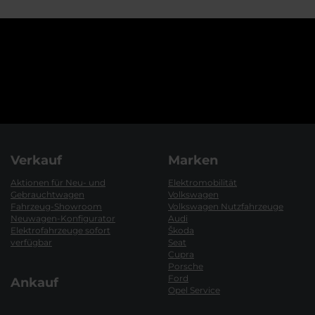
Verkauf
Marken
Aktionen für Neu- und
Elektromobilität
Gebrauchtwagen
Volkswagen
Fahrzeug-Showroom
Volkswagen Nutzfahrzeuge
Neuwagen-Konfigurator
Audi
Elektrofahrzeuge sofort
Škoda
verfügbar
Seat
Cupra
Porsche
Ford
Ankauf
Opel Service