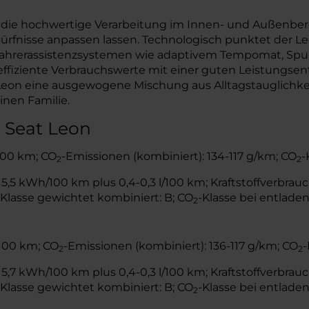
ie hochwertige Verarbeitung im Innen- und Außenberei
ürfnisse anpassen lassen. Technologisch punktet der 
ahrerassistenzsystemen wie adaptivem Tempomat, Spurh
ffiziente Verbrauchswerte mit einer guten Leistungsen
 Leon eine ausgewogene Mischung aus Alltagstauglichke
inen Familie.
 Seat Leon
/100 km; CO
-Emissionen (kombiniert): 134-117 g/km; CO
-
2
2
,5 kWh/100 km plus 0,4-0,3 l/100 km; Kraftstoffverbrauch
-Klasse gewichtet kombiniert: B; CO
-Klasse bei entladen
2
/100 km; CO
-Emissionen (kombiniert): 136-117 g/km; CO
-
2
2
,7 kWh/100 km plus 0,4-0,3 l/100 km; Kraftstoffverbrauch
-Klasse gewichtet kombiniert: B; CO
-Klasse bei entladen
2