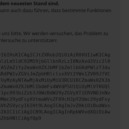
f dem neuesten Stand sind.
rn kann auch dazu führen, dass bestimmte Funktionen
e uns bitte. Wir werden versuchen, das Problem zu
hlersuche zu unterstützen:
yI6IHsKICAgICJtZXRob2QiOiAiR0VUIiwKICAg
mlzLm5ldC92MS9jbGllbnRzLzI0NzAvd2Vic2l0
TA5ZmZiYyZmaWx0ZXJbMF1bZmllbGRdPWlzT3du
GRdPW1vZGVsJmZpbHRlclsxXVt2YWx1ZV09JTVC
TUyMzAyNTAwMjAxMiUyMiU3RCU1RCZmaWx0ZXJb
SZmaWx0ZXJbMl1bdmFsdWVdPSU1QiUyMlVTRUQl
T1pc093biZzb3J0WzBdW29yZGVyXT1ERVNDJnNv
0Mmc29ydFsyXVtmaWVsZF09cHJpY2Umc29ydFsy
GVhZGVycyI6IHt9LAogICAgImJvZHkiOiBudWxs
SI6ICIiCiAgICB9LAogICAgInRpbWVvdXQiOiAw
GZhbHNlCiAgfQp9