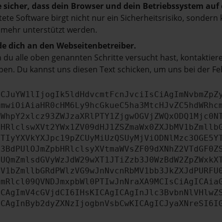
e sicher, dass dein Browser und dein Betriebssystem au
tete Software birgt nicht nur ein Sicherheitsrisiko, sonde
 mehr unterstützt werden.
e dich an den Webseitenbetreiber.
du alle oben genannten Schritte versucht hast, kontaktier
en. Du kannst uns diesen Text schicken, um uns bei der Fe
ICJuYW1lIjogIk5ldHdvcmtFcnJvciIsCiAgImNvbmZpZ
cmwiOiAiaHR0cHM6Ly9hcGkueC5ha3MtcHJvZC5hdWRhc
ZWhpY2xlcz93ZWJzaXRlPTY1ZjgwOGVjZWQxODQ1Mjc0N
bHRlclswXVt2YWx1ZV09dHJ1ZSZmaWx0ZXJbMV1bZmllb
JTIyYXVkYXJpc19pZCUyMiUzQSUyMjViODNlMzc3OGE5Y
b3BdPUlOJmZpbHRlclsyXVtmaWVsZF09dXNhZ2VTdGF0Z
NUQmZmlsdGVyWzJdW29wXT1JTiZzb3J0WzBdW2ZpZWxkX
MV1bZmllbGRdPWlzVG9wJnNvcnRbMV1bb3JkZXJdPURFU
cmRlcl09QVNDJmxpbWl0PTIwJnNraXA9MCIsCiAgICAia
ICAgImV4cGVjdCI6IHsKICAgICAgInJlc3BvbnNlVHlwZ
ICAgInByb2dyZXNzIjogbnVsbCwKICAgICJyaXNreSI6I