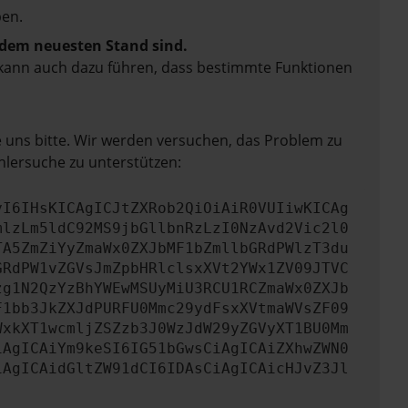
en.
f dem neuesten Stand sind.
rn kann auch dazu führen, dass bestimmte Funktionen
e uns bitte. Wir werden versuchen, das Problem zu
hlersuche zu unterstützen:
yI6IHsKICAgICJtZXRob2QiOiAiR0VUIiwKICAg
mlzLm5ldC92MS9jbGllbnRzLzI0NzAvd2Vic2l0
TA5ZmZiYyZmaWx0ZXJbMF1bZmllbGRdPWlzT3du
GRdPW1vZGVsJmZpbHRlclsxXVt2YWx1ZV09JTVC
zg1N2QzYzBhYWEwMSUyMiU3RCU1RCZmaWx0ZXJb
F1bb3JkZXJdPURFU0Mmc29ydFsxXVtmaWVsZF09
WxkXT1wcmljZSZzb3J0WzJdW29yZGVyXT1BU0Mm
iAgICAiYm9keSI6IG51bGwsCiAgICAiZXhwZWN0
iAgICAidGltZW91dCI6IDAsCiAgICAicHJvZ3Jl