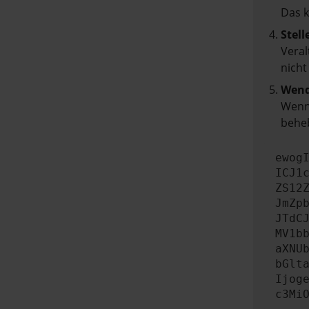
Das 
Stell
Veral
nicht
Wend
Wenn 
beheb
ewog
ICJ1
ZS12
JmZp
JTdC
MV1b
aXNU
bGlt
Ijog
c3Mi