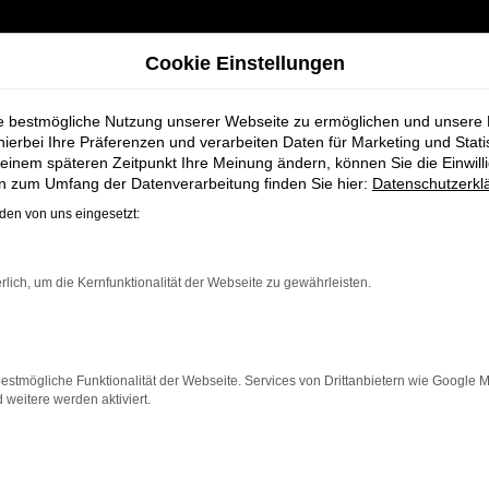
Cookie Einstellungen
ie bestmögliche Nutzung unserer Webseite zu ermöglichen und unsere
hierbei Ihre Präferenzen und verarbeiten Daten für Marketing und Stati
einem späteren Zeitpunkt Ihre Meinung ändern, können Sie die Einwillig
 Koch für Nordenham
en zum Umfang der Datenverarbeitung finden Sie hier:
Datenschutzerkl
en von uns eingesetzt:
rzeuge bei Schmi
rlich, um die Kernfunktionalität der Webseite zu gewährleisten.
estmögliche Funktionalität der Webseite. Services von Drittanbietern wie Google 
eitere werden aktiviert.
rdenham, die ein zuverlässiges und modernes Fahrzeug s
q bietet Komfort, Effizienz und modernes Design, das s
et Ihnen neben einer breiten Auswahl an Škoda Fahrze