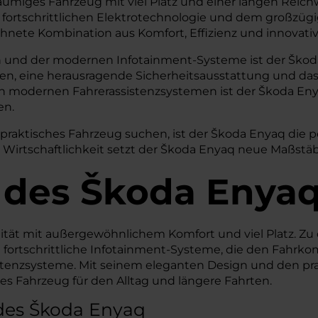
eräumiges Fahrzeug mit viel Platz und einer langen Rei
iner fortschrittlichen Elektrotechnologie und dem großz
chnete Kombination aus Komfort, Effizienz und innovativ
n und der modernen Infotainment-Systeme ist der Škoda
gen, eine herausragende Sicherheitsausstattung und da
n modernen Fahrerassistenzsystemen ist der Škoda Enya
en.
 praktisches Fahrzeug suchen, ist der Škoda Enyaq die p
er Wirtschaftlichkeit setzt der Škoda Enyaq neue Maßstä
 des
Škoda
Enyaq
ität mit außergewöhnlichem Komfort und viel Platz. Z
 fortschrittliche Infotainment-Systeme, die den Fahrk
sistenzsysteme. Mit seinem eleganten Design und den pr
es Fahrzeug für den Alltag und längere Fahrten.
des Škoda Enyaq