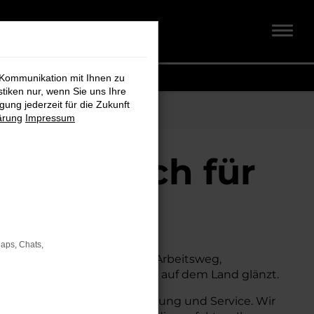
 Kommunikation mit Ihnen zu
stiken nur, wenn Sie uns Ihre
ung jederzeit für die Zukunft
ärung
Impressum
dt + Koch für
Maps, Chats,
uchen. Ob für den täglichen Arbeitsweg,
owohl in der Stadt als auch auf dem Land glänzt.
ugen auch umfassende Beratung und Service. Wir