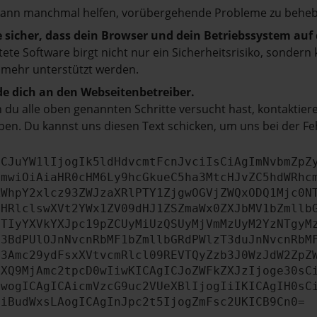
kann manchmal helfen, vorübergehende Probleme zu beheb
e sicher, dass dein Browser und dein Betriebssystem au
tete Software birgt nicht nur ein Sicherheitsrisiko, sonde
 mehr unterstützt werden.
e dich an den Webseitenbetreiber.
du alle oben genannten Schritte versucht hast, kontaktier
en. Du kannst uns diesen Text schicken, um uns bei der Fe
ICJuYW1lIjogIk5ldHdvcmtFcnJvciIsCiAgImNvbmZpZ
cmwiOiAiaHR0cHM6Ly9hcGkueC5ha3MtcHJvZC5hdWRhc
ZWhpY2xlcz93ZWJzaXRlPTY1ZjgwOGVjZWQxODQ1Mjc0N
bHRlclswXVt2YWx1ZV09dHJ1ZSZmaWx0ZXJbMV1bZmllb
JTIyYXVkYXJpc19pZCUyMiUzQSUyMjVmMzUyM2YzNTgyM
b3BdPUlOJnNvcnRbMF1bZmllbGRdPWlzT3duJnNvcnRbM
b3Amc29ydFsxXVtvcmRlcl09REVTQyZzb3J0WzJdW2ZpZ
aXQ9MjAmc2tpcD0wIiwKICAgICJoZWFkZXJzIjoge30sC
ewogICAgICAicmVzcG9uc2VUeXBlIjogIiIKICAgIH0sC
OiBudWxsLAogICAgInJpc2t5IjogZmFsc2UKICB9Cn0=