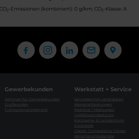
 CO
-Emissionen (kombiniert): 0 g/km; CO
-Klasse: A
2
2
Gewerbekunden
Werkstatt + Service
Aktionen für Gewerbekunden
Servicetermin vereinbaren
Großkunden
Werkstattleistungen
Fuhrparkmanagement
Mobilität / Mietwagen
Unfallinstandsetzung
Karosserie- & Lackzentrum
Ersatzteile
Classic Competence Center
Verischerungsdienste