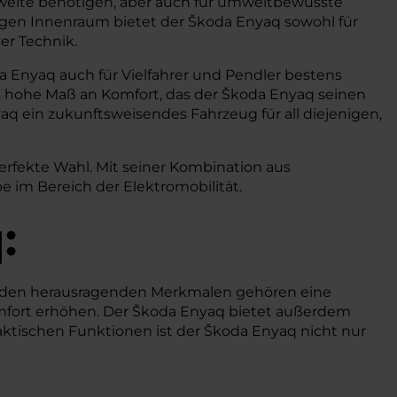
chweite benötigen, aber auch für umweltbewusste
ügigen Innenraum bietet der Škoda Enyaq sowohl für
er Technik.
 Enyaq auch für Vielfahrer und Pendler bestens
s hohe Maß an Komfort, das der Škoda Enyaq seinen
q ein zukunftsweisendes Fahrzeug für all diejenigen,
erfekte Wahl. Mit seiner Kombination aus
be im Bereich der Elektromobilität.
:
u den herausragenden Merkmalen gehören eine
omfort erhöhen. Der Škoda Enyaq bietet außerdem
aktischen Funktionen ist der Škoda Enyaq nicht nur