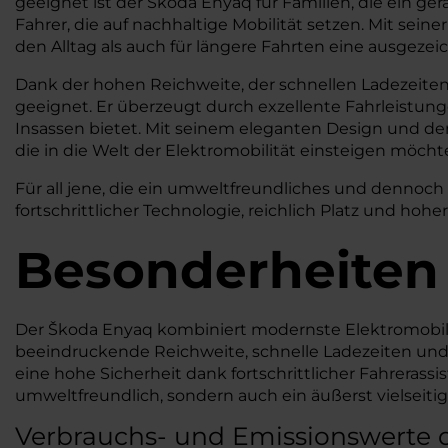
geeignet ist der Škoda Enyaq für Familien, die ein g
Fahrer, die auf nachhaltige Mobilität setzen. Mit se
den Alltag als auch für längere Fahrten eine ausgezei
Dank der hohen Reichweite, der schnellen Ladezeite
geeignet. Er überzeugt durch exzellente Fahrleistun
Insassen bietet. Mit seinem eleganten Design und de
die in die Welt der Elektromobilität einsteigen möcht
Für all jene, die ein umweltfreundliches und dennoch
fortschrittlicher Technologie, reichlich Platz und hoh
Besonderheiten
Der Škoda Enyaq kombiniert modernste Elektromobil
beeindruckende Reichweite, schnelle Ladezeiten und
eine hohe Sicherheit dank fortschrittlicher Fahreras
umweltfreundlich, sondern auch ein äußerst vielseitig
Verbrauchs- und Emissionswerte 